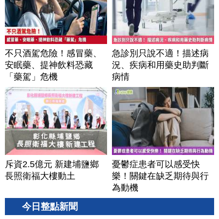
不只酒駕危險！感冒藥、
急診別只說不適！描述病
安眠藥、提神飲料恐藏
況、疾病和用藥史助判斷
「藥駕」危機
病情
斥資2.5億元 新建埔鹽鄉
憂鬱症患者可以感受快
長照衛福大樓動土
樂！關鍵在缺乏期待與行
為動機
今日整點新聞