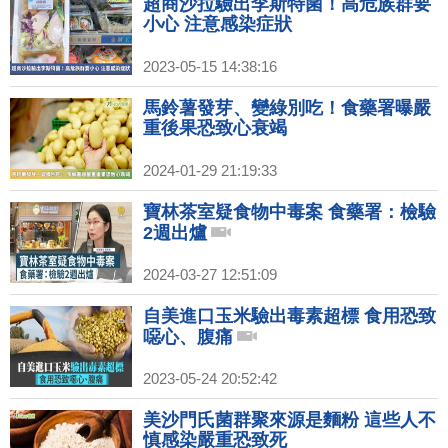
超商沙拉驗出李斯特菌！高危族群要
小心 注意感染症狀
2023-05-15 14:38:16
馬鈴薯發芽、變綠別吃！食藥署曝嚴
重後果恐致心衰竭
2024-01-29 21:19:33
寶林茶室疑食物中毒案 食藥署：檢驗
2週出爐
2024-03-27 12:51:09
自美進口玉米驗出毒素超標 食用恐致
噁心、腹痛
2023-05-24 20:52:42
美沙門氏菌群聚來源是麵粉 這些人不
慎感染嚴重恐致死