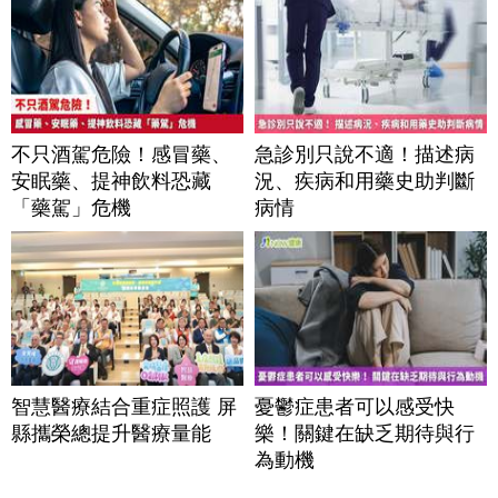
不只酒駕危險！感冒藥、
急診別只說不適！描述病
安眠藥、提神飲料恐藏
況、疾病和用藥史助判斷
「藥駕」危機
病情
智慧醫療結合重症照護 屏
憂鬱症患者可以感受快
縣攜榮總提升醫療量能
樂！關鍵在缺乏期待與行
為動機