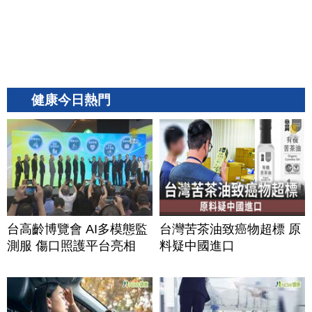
健康今日熱門
台高齡博覽會 AI多模態監
台灣苦茶油致癌物超標 原
測服 傷口照護平台亮相
料疑中國進口