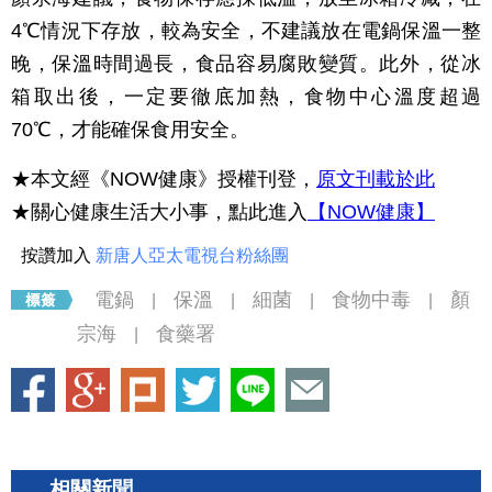
4℃情況下存放，較為安全，不建議放在電鍋保溫一整
晚，保溫時間過長，食品容易腐敗變質。此外，從冰
箱取出後，一定要徹底加熱，食物中心溫度超過
70℃，才能確保食用安全。
★本文經《NOW健康》授權刊登，
原文刊載於此
★關心健康生活大小事，點此進入
【NOW健康】
按讚加入
新唐人亞太電視台粉絲團
電鍋
保溫
細菌
食物中毒
顏
|
|
|
|
宗海
食藥署
|
相關新聞