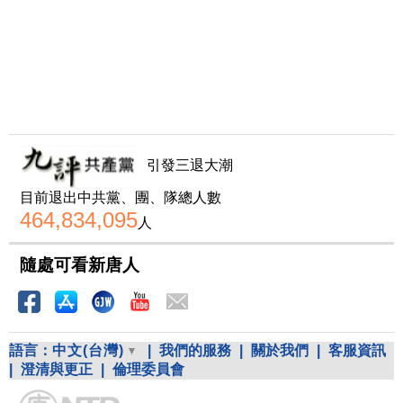
引發三退大潮
目前退出中共黨、團、隊總人數
464,834,095
人
隨處可看新唐人
語言：
中文(台灣)
|
我們的服務
|
關於我們
|
客服資訊
|
澄清與更正
|
倫理委員會