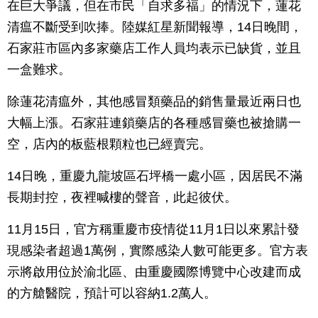
在巨大爭議，但在市民「自求多福」的情況下，蓮花
清瘟不斷受到吹捧。陸媒紅星新聞報導，14日晚間，
石家莊市區內多家藥店工作人員均表示已缺貨，並且
一盒難求。
除蓮花清瘟外，其他感冒類藥品的銷售量最近兩日也
大幅上漲。石家莊連鎖藥店的各種感冒藥也被搶購一
空，店內的板藍根顆粒也已經賣完。
14日晚，重慶九龍坡區石坪橋一處小區，因居民不滿
長期封控，夜裡喊樓的聲音，此起彼伏。
11月15日，官方稱重慶市疫情從11月1日以來累計發
現感染者超過1萬例，實際感染人數可能更多。官方表
示將啟用位於渝北區、由重慶國際博覽中心改建而成
的方艙醫院，預計可以容納1.2萬人。