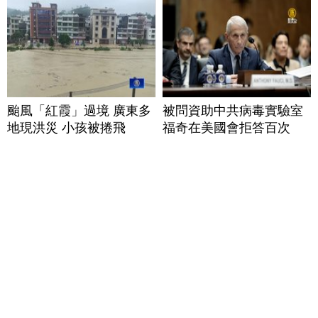
颱風「紅霞」過境 廣東多
被問資助中共病毒實驗室
地現洪災 小孩被捲飛
福奇在美國會拒答百次