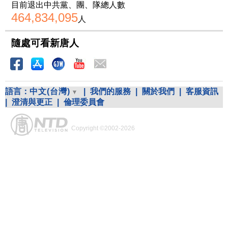
目前退出中共黨、團、隊總人數
464,834,095
人
隨處可看新唐人
語言：
中文(台灣)
|
我們的服務
|
關於我們
|
客服資訊
|
澄清與更正
|
倫理委員會
Copyright ©2002-2026