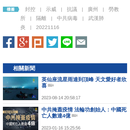
封控
示威
抗議
廣州
勞教
|
|
|
|
所
隔離
中共病毒
武漢肺
|
|
|
炎
20221116
|
相關新聞
英仙座流星雨達到頂峰 天文愛好者欣
喜
2023-08-14 20:58:17
中共掩蓋疫情 法輪功創始人：中國死
亡人數達4億
2023-01-16 15:25:56