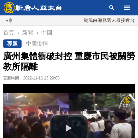
颱風白海豚週末最接近台灣 最快9
首頁
›
新聞
›
中國
專題
中國疫情
廣州集體衝破封控 重慶市民被關勞
教所隔離
更新時間：2022-11-16 13:29:05