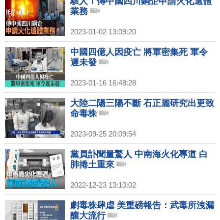
駭人！傳中國四川鋼企申請火化遺體
業務
2023-01-02 13:09:20
中國四億人因疫亡 將軍密集死 軍令
遲未發
2023-01-16 16:48:28
大陸二陽三陽不斷 石正麗研究出更致
命毒株
2023-09-25 20:09:54
黨員訃聞量驚人 中南海火化專道 白
肺捲土重來
2022-12-23 13:10:02
劇毒株肆虐 美重磅報告：武毒所洩漏
釀大流行