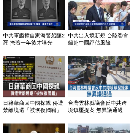
中共軍艦撞自家海警船釀2
中共出入境新規 台陸委會
死 掩蓋一年後才曝光
籲赴中國評估風險
日籍華商回中國探親 傳遭
台灣雲林縣議會反中共跨
禁離境還「被恢復國籍」
境鎮壓提案 無異議通過