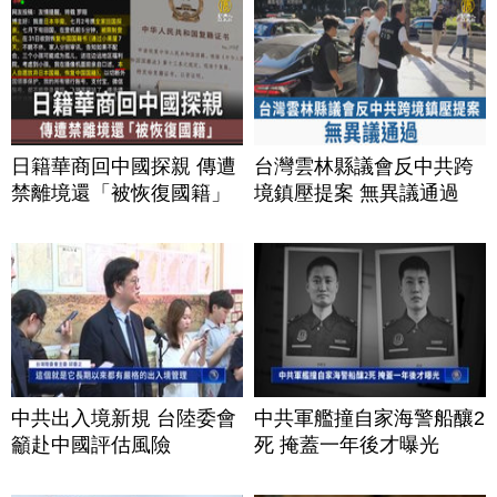
日籍華商回中國探親 傳遭
台灣雲林縣議會反中共跨
禁離境還「被恢復國籍」
境鎮壓提案 無異議通過
中共出入境新規 台陸委會
中共軍艦撞自家海警船釀2
籲赴中國評估風險
死 掩蓋一年後才曝光