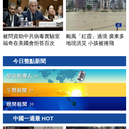
被問資助中共病毒實驗室
颱風「紅霞」過境 廣東多
福奇在美國會拒答百次
地現洪災 小孩被捲飛
今日整點新聞
中國一週最 HOT