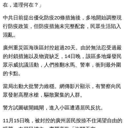
在，道理何在？」
中共日前提出優化防疫20條措施後，多地開始調整現
行防疫政策，但防疫措施未完整配套，民眾生活陷入
混亂。
廣州重災區海珠區封控超過20天。由於無法忍受過嚴
的封鎖措施以及物資缺乏，14日晚，該區多地爆發民
眾示威抗議活動，人們推翻水馬、警車，衝到最外圍
的卡點。
當局出動大批警力維穩。網傳影片顯示，有警察向民
眾發射高壓水槍，驅散聚集的人群。
警方試圖破開鐵閘，進入小區遭遇居民反抗。
11月15日晚，被封控的廣州居民按捺不住渴望自由的