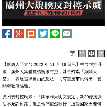
【新唐人亞太台 2022 年 11 月 16 日訊】中共封控升
級，廣州人集體抗議衝破封控，甚至齊唱「海闊天
空」，表達追求自由的想法，而有重慶市民傳出，被
關勞教所隔離。
廣州被封控民眾：「國家昨天明文規定，新20條抗疫
法不允許封路，但是他們依然執行，這個國家天理何