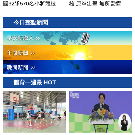
國32隊570名小將競技
雄 原拳出擊 無所畏懼
今日整點新聞
體育一週最 HOT