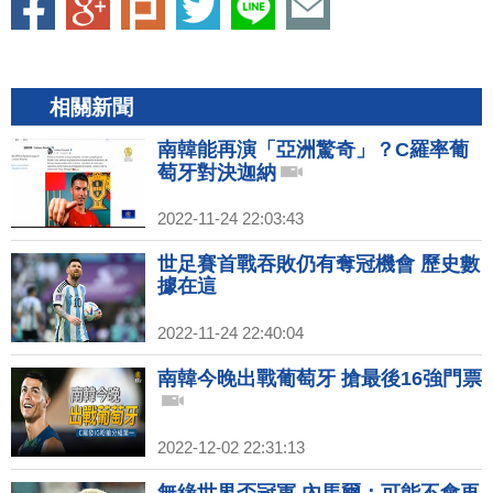
相關新聞
南韓能再演「亞洲驚奇」？C羅率葡
萄牙對決迦納
2022-11-24 22:03:43
世足賽首戰吞敗仍有奪冠機會 歷史數
據在這
2022-11-24 22:40:04
南韓今晚出戰葡萄牙 搶最後16強門票
2022-12-02 22:31:13
無緣世界盃冠軍 內馬爾：可能不會再