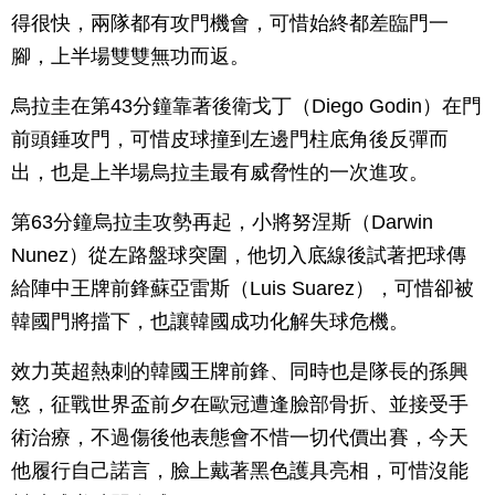
得很快，兩隊都有攻門機會，可惜始終都差臨門一
腳，上半場雙雙無功而返。
烏拉圭在第43分鐘靠著後衛戈丁（Diego Godin）在門
前頭錘攻門，可惜皮球撞到左邊門柱底角後反彈而
出，也是上半場烏拉圭最有威脅性的一次進攻。
第63分鐘烏拉圭攻勢再起，小將努涅斯（Darwin
Nunez）從左路盤球突圍，他切入底線後試著把球傳
給陣中王牌前鋒蘇亞雷斯（Luis Suarez），可惜卻被
韓國門將擋下，也讓韓國成功化解失球危機。
效力英超熱刺的韓國王牌前鋒、同時也是隊長的孫興
慜，征戰世界盃前夕在歐冠遭逢臉部骨折、並接受手
術治療，不過傷後他表態會不惜一切代價出賽，今天
他履行自己諾言，臉上戴著黑色護具亮相，可惜沒能