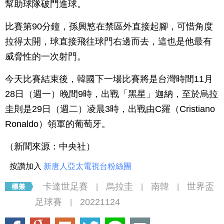
幫助球隊破門進球。
比賽第90分鐘，孫興慜在禁區外直接起腳，可惜角度
拉得太開，球直接飛往球門右邊而去，這也是他最有
威脅性的一次射門。
今天比賽結束後，韓國下一場比賽將是台灣時間11月
28日（週一）晚間9時，出戰「黑星」迦納，至於烏拉
圭則是29日（週二）凌晨3時，出戰由C羅（Cristiano
Ronaldo）領軍的葡萄牙。
（新聞來源：中央社）
按讚加入
新唐人亞太電視台粉絲團
卡達世足賽
烏拉圭
南韓
世界盃
|
|
|
足球賽
20221124
|