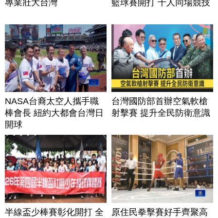
專業壯大台灣
籃球賽開打 千人同場競技
NASA台裔太空人攜手職
台灣國防部首辦空氣軟槍
棒會長 紐約大都會台灣日
射擊賽 提升全民防衛意識
開球
半線盃少棒賽彰化開打 全
原住民拳擊賽好手齊聚高