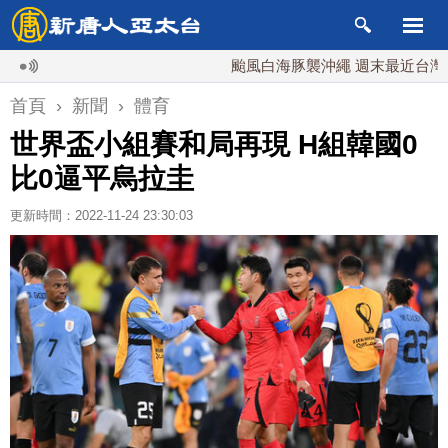
颱風白海豚襲沖繩 週末最近台灣 10日
首頁
›
新聞
›
體育
世界盃小組賽和局再現 H組韓國0
比0逼平烏拉圭
更新時間：2022-11-24 23:30:03