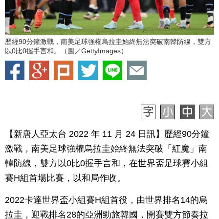
歷經90分鐘激戰，南美足球強權烏拉圭始終無法突破南韓防線，雙方
以0比0握手言和。（圖／GettyImages）
【新唐人亞太台 2022 年 11 月 24 日訊】歷經90分鐘
激戰，南美足球強權烏拉圭始終無法突破「紅魔」南
韓防線，雙方以0比0握手言和，在世界盃足球賽小組
賽H組首場比賽，以和局作收。
2022卡達世界盃小組賽H組首役，由世界排名14的烏
拉圭，迎戰排名28的亞洲勁旅韓國，開賽雙方節奏拉