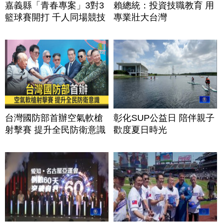
嘉義縣「青春專案」3對3
賴總統：投資技職教育 用
籃球賽開打 千人同場競技
專業壯大台灣
台灣國防部首辦空氣軟槍
彰化SUP公益日 陪伴親子
射擊賽 提升全民防衛意識
歡度夏日時光