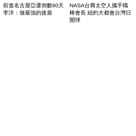
前進名古屋亞運倒數60天
NASA台裔太空人攜手職
李洋：做最強的後盾
棒會長 紐約大都會台灣日
開球