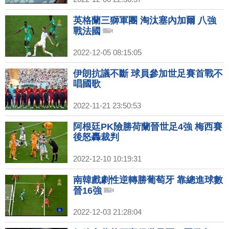
英格蘭三獅軍團 淘汰塞內加爾 八強
戰法國
2022-12-05 08:15:05
伊朗抗議不斷 球員參加世足賽首戰不
唱國歌
2022-11-21 23:50:53
阿根廷PK險勝荷蘭晉世足4強 梅西賽
後怒轟裁判
2022-12-10 10:19:31
南韓戲劇性逆轉勝葡萄牙 靠總進球數
晉16強
2022-12-03 21:28:04