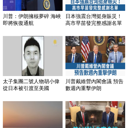
川普：伊朗擁核夢碎 海峽
日本強震台灣挺身賑災！
即將恢復通航
高市早苗發完整感謝名單
太子集團二號人物胡小偉
川普戴維營內閣會議 預告
從日本被引渡至美國
數週內重擊伊朗