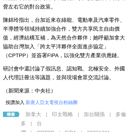
脅左右它的對台政策。
陳錦玲指出，台加近來在綠能、電動車及汽車零件、
半導體等領域持續加強合作，雙方共享民主自由價
值，經濟結構互補，為天然合作夥伴；她呼籲加拿大
協助台灣加入「跨太平洋夥伴全面進步協定」
（CPTPP）並簽署FIPA，以強化雙方產業供應鏈。
研討會中還討論了假訊息、認知戰、北極安全、外國
人代理註冊法等議題，並與現場會眾交流討論。
（新聞來源：中央社）
按讚加入
新唐人亞太電視台粉絲團
加拿大
印太戰略
加台關係
多倫
|
|
|
多
台
|