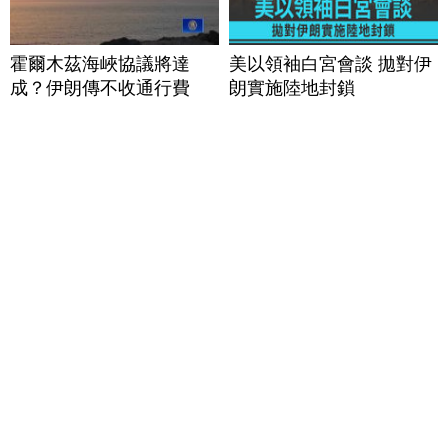
霍爾木茲海峽協議將達
美以領袖白宮會談 拋對伊
成？伊朗傳不收通行費
朗實施陸地封鎖