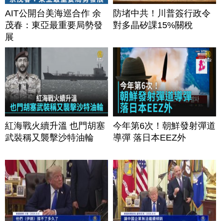
AIT公開台美海巡合作 余
防堵中共！川普簽行政令
茂春：東亞最重要局勢發
對多晶矽課15%關稅
展
紅海戰火續升溫 也門胡塞
今年第6次！朝鮮發射彈道
武裝稱又襲擊沙特油輪
導彈 落日本EEZ外