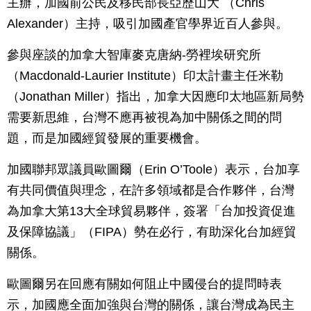
主辦，加國前公民及移民部長亞歷山大 （Chris
Alexander）主持，吸引加國產官學界近百人參與。
參與座談的加拿大智庫麥克唐納-勞裡埃研究所
（Macdonald-Laurier Institute）印太計畫主任米勒
（Jonathan Miller）指出，加拿大因應印太地區新局勢
需要新思維，台灣不應再被視為加中關係之間的問
題，而是加國經貿發展的重要機會。
加國聯邦眾議員歐圖爾（Erin O’Toole）表示，台加享
有共同價值與理念，在許多領域都是合作夥伴，台灣
為加拿大第13大全球貿易夥伴，簽署「台加投資促進
及保障協議」（FIPA）勢在必行，有助深化台加經貿
關係。
歐圖爾另在回應有關如何阻止中國侵台的提問時表
示，加國應全面加強與台灣的關係，讓台灣成為民主