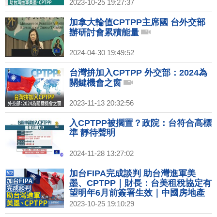
2023-10-25 19:27:37
加拿大輪值CPTPP主席國 台外交部
辦研討會累積能量
2024-04-30 19:49:52
台灣拚加入CPTPP 外交部：2024為
關鍵機會之窗
2023-11-13 20:32:56
入CPTPP被擱置？政院：台符合高標
準 靜待聲明
2024-11-28 13:27:02
加台FIPA完成談判 助台灣進軍美
墨、CPTPP｜財長：台美租稅協定有
望明年6月前簽署生效｜中國房地產
又爆雷 碧桂園美元債券首度違約！
2023-10-25 19:10:29