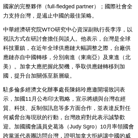
國家的完整夥伴（full-fledged partner）；國際社會全
力支持台灣，是遏止中國的最佳策略。
中華經濟研究院WTO研究中心資深副執行長李淳，以
視訊方式在研討會擔任與談人。他表示，台灣是全球
科技重鎮，在近年全球供應鏈大幅調整之際，台廠供
應鏈亦自中國轉移，分別南進（東南亞）及東進（北
美）。加拿大應把握此契機，爭取供應鏈轉移到加
國，提升台加關係至新層級。
駐多倫多經濟文化辦事處長陳錦玲應邀開場致詞表
示，加國11月公布印太戰略，宣示將續與台灣在經
貿、科技、反制假訊息等多方面合作，並表達反對任
何威脅台海現狀的行動，台灣政府對此表示誠摯歡
迎。加國國會議員史葛洛（Judy Sgro）10月率領國會
跨黨派代表團訪問台灣，證明加拿大拒絕讓中國的威