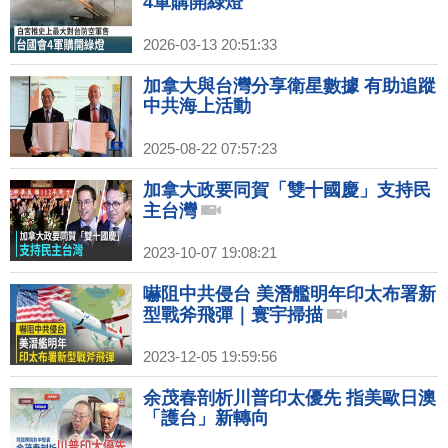
4軍購開綠燈
2026-03-13 20:51:33
加拿大與台灣分享衛星數據 有助追蹤
中共海上活動
2025-08-22 07:57:23
加拿大政要同賀「雙十國慶」支持民
主台灣
2023-10-07 19:08:21
嚇阻中共侵台 美潛艦明年印太布署新
型戰斧飛彈｜寰宇掃描
2023-12-05 19:59:56
余茂春剖析川普印太優先 指美歐日澳
「護台」新轉向