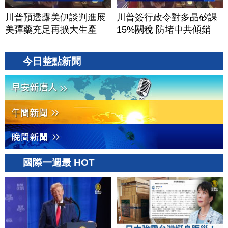
川普預透露美伊談判進展
川普簽行政令對多晶矽課
美彈藥充足再擴大生產
15%關稅 防堵中共傾銷
今日整點新聞
國際一週最 HOT