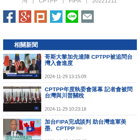
灣
CPTPP
FIPA
20221211
|
|
|
相關新聞
哥斯大黎加先達陣 CPTPP被追問台
灣入會進度
2024-11-29 13:15:09
CPTPP年度執委會落幕 記者會被問
台灣與川普關稅
2024-11-29 10:23:18
加台FIPA完成談判 助台灣進軍美
墨、CPTPP