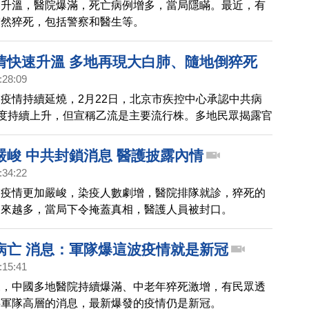
劇升溫，醫院爆滿，死亡病例增多，當局隱瞞。最近，有
突然猝死，包括警察和醫生等。
情快速升溫 多地再現大白肺、隨地倒猝死
:28:09
疫情持續延燒，2月22日，北京市疾控中心承認中共病
動度持續上升，但宣稱乙流是主要流行株。多地民眾揭露官
，因為有人年紀輕經就突然猝死，顯示疫情嚴峻。
嚴峻 中共封鎖消息 醫護披露內情
:34:22
的疫情更加嚴峻，染疫人數劇增，醫院排隊就診，猝死的
越來越多，當局下令掩蓋真相，醫護人員被封口。
病亡 消息：軍隊爆這波疫情就是新冠
:15:41
來，中國多地醫院持續爆滿、中老年猝死激增，有民眾透
共軍隊高層的消息，最新爆發的疫情仍是新冠。