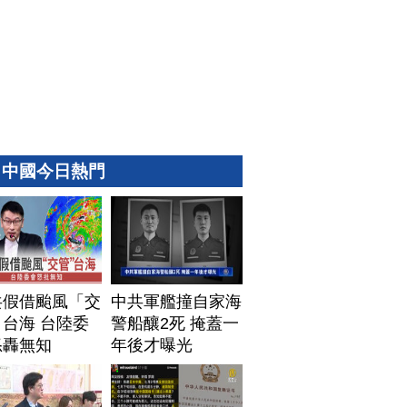
中國今日熱門
共假借颱風「交
中共軍艦撞自家海
台海 台陸委
警船釀2死 掩蓋一
怒轟無知
年後才曝光