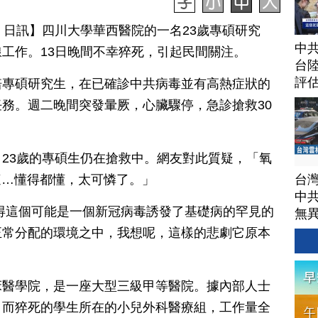
月 15 日訊】四川大學華西醫院的一名23歲專碩研究
中
工作。13日晚間不幸猝死，引起民間關注。
台
評
培專碩研究生，在已確診中共病毒並有高熱症狀的
務。週二晚間突發暈厥，心臟驟停，急診搶救30
23歲的專碩生仍在搶救中。網友對此質疑，「氧
台
，這…懂得都懂，太可憐了。」
中
得這個可能是一個新冠病毒誘發了基礎病的罕見的
無
正常分配的環境之中，我想呢，這樣的悲劇它原本
床醫學院，是一座大型三級甲等醫院。據內部人士
。而猝死的學生所在的小兒外科醫療組，工作量全