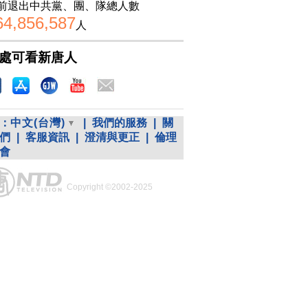
前退出中共黨、團、隊總人數
64,856,587
人
處可看新唐人
：
中文(台灣)
|
我們的服務
|
關
們
|
客服資訊
|
澄清與更正
|
倫理
會
Copyright ©2002-2025