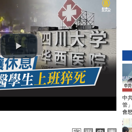
中
管」
會