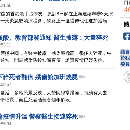
目
:21:50
4
2歲的香港歌手張學友，原訂8日起在上海連續舉辦3天演
前一天緊急取消演唱會，網路上一度盛傳他住進加護病
隨
天親自證實，確診了Covid-19，他也向歌迷表達歉意，
瀉停止了，輕微發燒，輕微咳嗽，以及少許肌肉和筋骨痠
核酸、教育部發通知 醫生披露：大量猝死
在家中自我隔離。希望下週能康復，在舞台和大家見面。
:53:11
語言
情席捲中國，有醫生披露，感染率極高，很多人猝死，中
於我
布通知，開展感染防控知識宣傳，證實疫情已經失控。
委員
下猝死者翻倍 殯儀館加班燒屍
:59:57
續蔓延，多地民眾反映，大醫院經常爆滿，持續有人去
翻倍增長，而且死者涵蓋各個年齡段。
輪疫情升溫 警察醫生接連猝死
:55:34