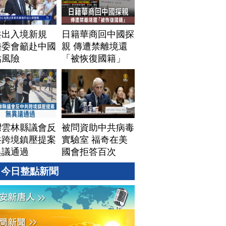
共出入境新規
日籍華商回中國探
陸委會籲赴中國
親 傳遭禁離境還
估風險
「被恢復國籍」
灣雲林縣議會反
被問資助中共病毒
共跨境鎮壓提案
實驗室 福奇在美
異議通過
國會拒答百次
今日整點新聞