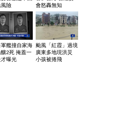
估風險
會怒轟無知
共軍艦撞自家海
颱風「紅霞」過境
釀2死 掩蓋一
廣東多地現洪災
後才曝光
小孩被捲飛