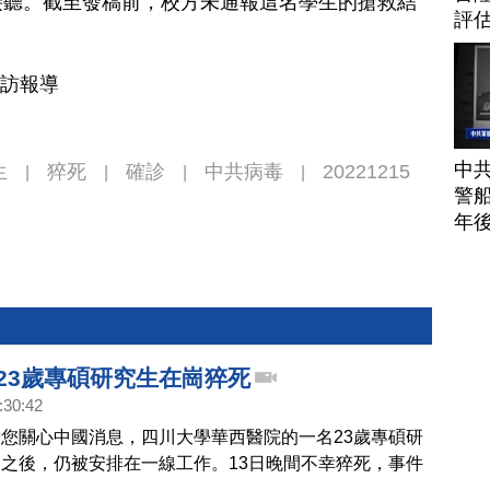
接聽。截至發稿前，校方未通報這名學生的搶救結
評
採訪報導
中
生
猝死
確診
中共病毒
20221215
|
|
|
|
警船
年
 23歲專碩研究生在崗猝死
:30:42
您關心中國消息，四川大學華西醫院的一名23歲專碩研
之後，仍被安排在一線工作。13日晚間不幸猝死，事件
注。