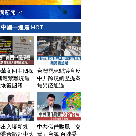
中國一週最 HOT
籍華商回中國探
台灣雲林縣議會反
傳遭禁離境還
中共跨境鎮壓提案
被恢復國籍」
無異議通過
共出入境新規
中共假借颱風「交
陸委會籲赴中國
管」台海 台陸委