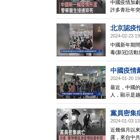
中國疫情加
許多青壯年
北京認疫
2024-02-23 19
中國新年期間
毒(新冠)活
方隱瞞疫情
中國疫情
2024-01-20 19
最近，中國
人，顯示是
黨員密集
2024-01-03 13
近幾個月以
露，來自中