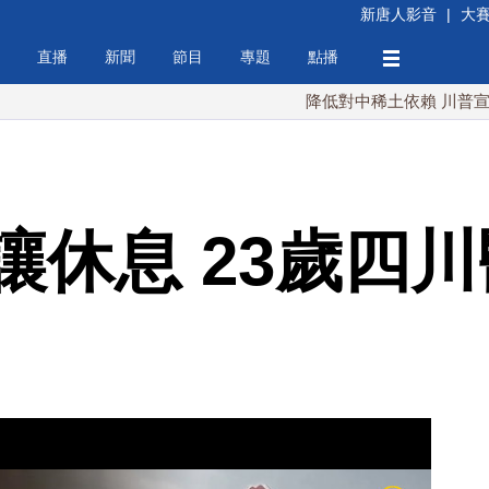
新唐人影音
|
大
直播
新聞
節目
專題
點播
降低對中稀土依賴 川普宣布礦業投
讓休息 23歲四