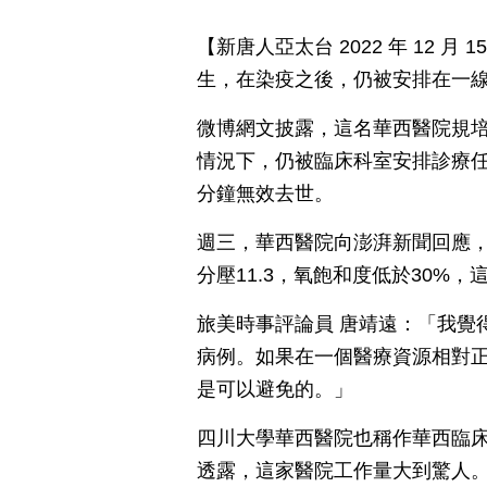
【新唐人亞太台 2022 年 12 
生，在染疫之後，仍被安排在一線
微博網文披露，這名華西醫院規
情況下，仍被臨床科室安排診療任
分鐘無效去世。
週三，華西醫院向澎湃新聞回應，
分壓11.3，氧飽和度低於30%
旅美時事評論員 唐靖遠：「我覺
病例。如果在一個醫療資源相對
是可以避免的。」
四川大學華西醫院也稱作華西臨
透露，這家醫院工作量大到驚人