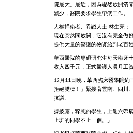
院最大。最近，因為驟然放開清
減少，醫院要求學生帶病工作。
人權捍衛者、異議人士 林生亮：
現在突然間放開，它沒有完全做
提供大量的醫護的物資給到老百
華西醫院的專碩研究生每天臨床
收入四千元，正式醫護人員月工
12月11日晚，華西臨床醫學院
拒絕雙標！」緊接著雲南、四川
抗議。
據披露，猝死的學生，上週六帶
上班的同學不止一個。」