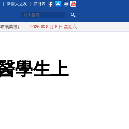
賽
|
新唐人之友
|
節目表
資20億美元
2026 年 8 月 8 日 星期六
中東局勢動盪 土耳其沙特巴基斯坦誓共同防禦
川醫學生上