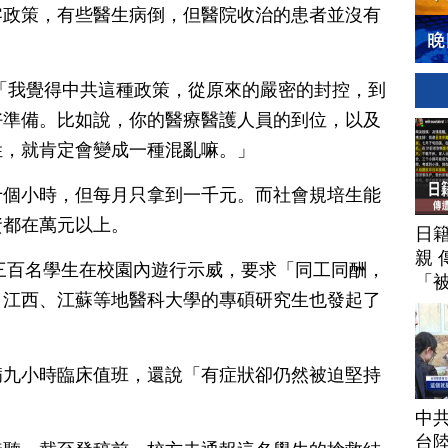
零政策，有些醫生病倒，但醫院收治的患者並沒有
「我覺得中共這種政策，從原來的嚴密的封控，到
好準備。比如說，你的醫療醫護人員的到位，以及
姓，就肯定會變成一種混亂嘛。」
十個小時，但每月只拿到一千元。而社會規培生能
資都在萬元以上。
日
親 
約三百名學生在校園內遊行示威，要求「同工同酬，
「
、江西、江蘇等地醫科大學的專碩研究生也發起了
病九小時臨床值班，還說「有症狀卻仍然被迫堅持
中
台