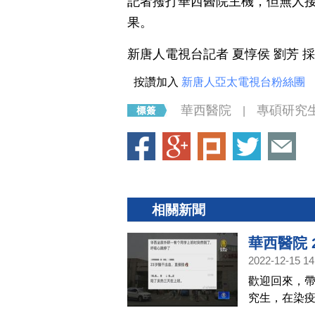
記者撥打華西醫院主機，但無人
果。
新唐人電視台記者 夏惇侯 劉芳 
按讚加入
新唐人亞太電視台粉絲團
華西醫院
專碩研究
|
相關新聞
華西醫院
2022-12-15 14
歡迎回來，帶
究生，在染疫
引起民間關