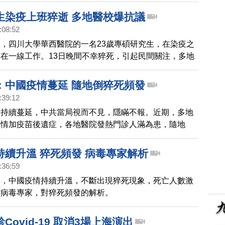
生染疫上班猝逝 多地醫校爆抗議
:08:52
，四川大學華西醫院的一名23歲專碩研究生，在染疫之
在一線工作。13日晚間不幸猝死，引起民間關注，多地
專碩研究生也發起了抗議。
：中國疫情蔓延 隨地倒猝死頻發
:39:12
情持續蔓延，中共當局視而不見，隱瞞不報。近期，多地
疫情加疫苗後遺症，各地醫院發熱門診人滿為患，隨地
現象頻發。
持續升溫 猝死頻發 病毒專家解析
:36:59
國，中國疫情持續升溫，不斷出現猝死現象，死亡人數激
看病毒專家，對猝死頻發的解析。
Covid-19 取消3場上海演出