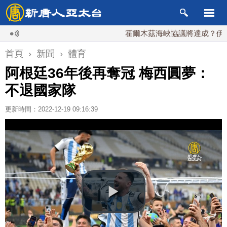
霍爾木茲海峽協議將達成？伊朗傳不
首頁
›
新聞
›
體育
阿根廷36年後再奪冠 梅西圓夢：
不退國家隊
更新時間：2022-12-19 09:16:39