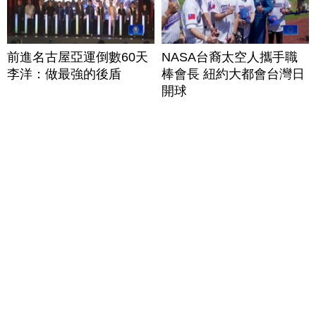
前進名古屋亞運倒數60天
NASA台裔太空人攜手職
李洋：做最強的後盾
棒會長 紐約大都會台灣日
開球