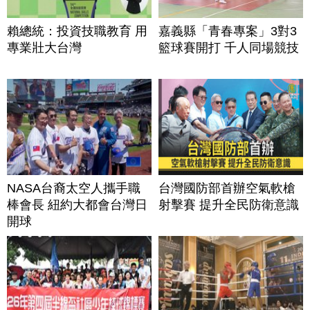
賴總統：投資技職教育 用
嘉義縣「青春專案」3對3
專業壯大台灣
籃球賽開打 千人同場競技
NASA台裔太空人攜手職
台灣國防部首辦空氣軟槍
棒會長 紐約大都會台灣日
射擊賽 提升全民防衛意識
開球