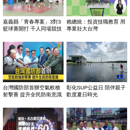
嘉義縣「青春專案」3對3
賴總統：投資技職教育 用
籃球賽開打 千人同場競技
專業壯大台灣
台灣國防部首辦空氣軟槍
彰化SUP公益日 陪伴親子
射擊賽 提升全民防衛意識
歡度夏日時光