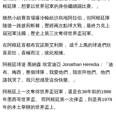
根廷隊，想要以世界冠軍的身份繼續踢比賽。」
雖然小組賽首場爆冷輸給沙烏地阿拉伯，但阿根廷隊
隨後一路披荊斬棘，歷經兩次點球大戰，最終力克上
屆冠軍法國，歷史上第三次奪得世界盃冠軍。
在阿根廷首都布宜諾斯艾利斯， 成千上萬的球迷們欣
喜若狂，喜極而泣，彼此相擁。
阿根廷球迷 喬納森 埃雷迪亞 Jonathan Heredia：「迪
布、梅西，整個球隊，我愛他們，我崇拜他們。他們
讓我哭了。我只想感受這份快樂。」
阿根廷上一次奪得世界盃冠軍，還是在36年前的1986
年墨西哥世界盃。 而阿根廷第一次捧盃，則是再1978
年的本土舉辦的世界盃上。