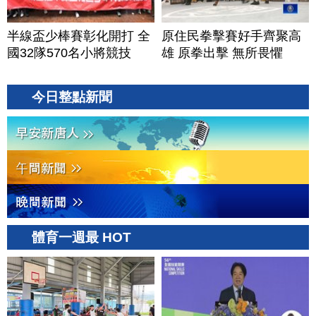
半線盃少棒賽彰化開打 全
原住民拳擊賽好手齊聚高
國32隊570名小將競技
雄 原拳出擊 無所畏懼
今日整點新聞
體育一週最 HOT