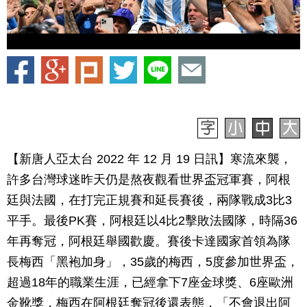
【新唐人亞太台 2022 年 12 月 19 日訊】寒流來襲，
許多台灣球迷昨天仍是熬夜觀看世界盃冠軍賽，阿根
廷與法國，在打完正規賽和延長賽後，兩隊戰成3比3
平手。最後PK賽，阿根廷以4比2擊敗法國隊，時隔36
年再奪冠，阿根廷舉國歡慶。賽後卡達國家首領為隊
長梅西「黑袍加身」，35歲的梅西，5度參加世界盃，
超過18年的職業生涯，已經拿下7座金球獎、6座歐洲
金靴獎，梅西在阿根廷奪冠後還表態，「不會退出阿