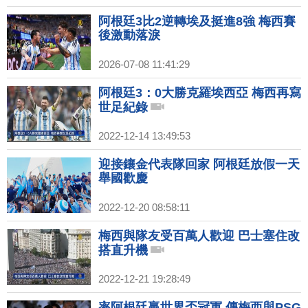
阿根廷3比2逆轉埃及挺進8強 梅西賽
後激動落淚
2026-07-08 11:41:29
阿根廷3：0大勝克羅埃西亞 梅西再寫
世足紀錄
2022-12-14 13:49:53
迎接鑲金代表隊回家 阿根廷放假一天
舉國歡慶
2022-12-20 08:58:11
梅西與隊友受百萬人歡迎 巴士塞住改
搭直升機
2022-12-21 19:28:49
率阿根廷贏世界盃冠軍 傳梅西與PSG