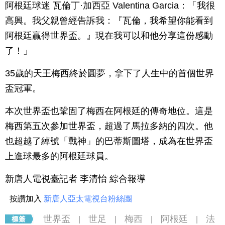
阿根廷球迷 瓦倫丁·加西亞 Valentina Garcia：「我很
高興。我父親曾經告訴我：『瓦倫，我希望你能看到
阿根廷贏得世界盃。』現在我可以和他分享這份感動
了！」
35歲的天王梅西終於圓夢，拿下了人生中的首個世界
盃冠軍。
本次世界盃也鞏固了梅西在阿根廷的傳奇地位。這是
梅西第五次參加世界盃，超過了馬拉多納的四次。他
也超越了綽號「戰神」的巴蒂斯圖塔，成為在世界盃
上進球最多的阿根廷球員。
新唐人電視臺記者 李清怡 綜合報導
按讚加入
新唐人亞太電視台粉絲團
世界盃
世足
梅西
阿根廷
法
|
|
|
|