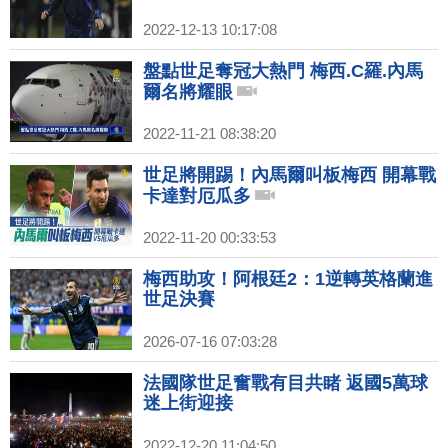
2022-12-13 10:17:08
盤點世足奪冠大熱門 梅西.C羅.內馬
爾名將耀眼
2022-11-21 08:38:20
世足將開踢！內馬爾叫板梅西 開幕戰
卡達對厄瓜多
2022-11-20 00:33:53
梅西助攻！阿根廷2：1逆轉英格蘭進
世足決賽
2026-07-16 07:03:28
法國隊世足奮戰有目共睹 返國5萬球
迷上街迎接
2022-12-20 11:04:50