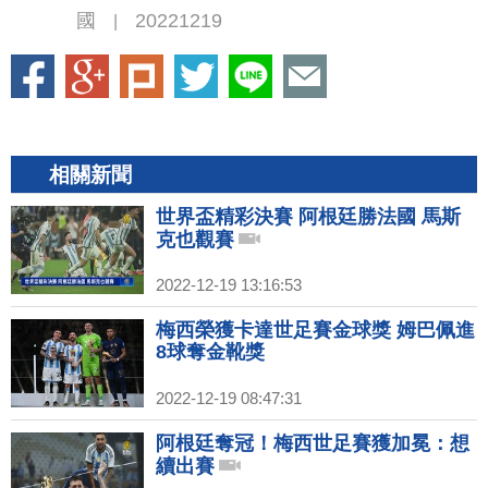
國
20221219
|
相關新聞
世界盃精彩決賽 阿根廷勝法國 馬斯
克也觀賽
2022-12-19 13:16:53
梅西榮獲卡達世足賽金球獎 姆巴佩進
8球奪金靴獎
2022-12-19 08:47:31
阿根廷奪冠！梅西世足賽獲加冕：想
續出賽