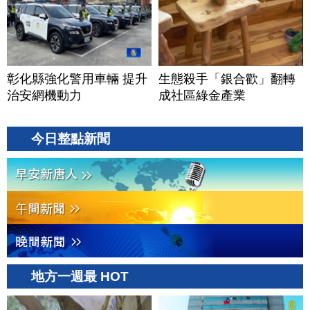
彰化縣強化警用車輛 提升
生態殺手「銀合歡」翻轉
治安網機動力
成社區綠金產業
今日整點新聞
地方一週最 HOT