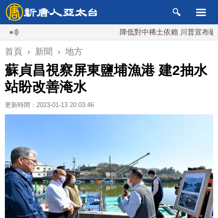
降低對中稀土依賴 川普宣布礦業投資2
首頁
›
新聞
›
地方
蘇貞昌視察屏東鹽埔漁港 建2抽水
站盼改善淹水
更新時間：2023-01-13 20:03:46