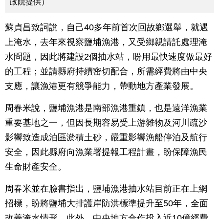
政院提供）
蘇貞昌致詞說，自己40多年前首次回故鄉選舉，就遇
上淹水，去年來視察鹽埔漁港，又受鄉親請託處理淹
水問題，因此將建設2個抽水站，盼用最快速度做最好
的工程；並請縣府持續密切配合，所需經費將由中央
支應，讓漁港更有競爭能力，帶動地方產業發展。
周春米說，鹽埔漁港是南部漁港重鎮，也是遠洋漁業
重要基地之一，但因長期容易受上游雜物及河川疏沙
影響致造成泊區淤積土砂，嚴重影響漁船停泊及航行
安全，因此縣府向漁業署提報工程計畫，盼保障漁民
生命財產安全。
周春米並在臉書指出，鹽埔漁港抽水站目前正在上網
招標，盼將鹽埔大排護岸防洪標準提升至50年，全面
改善淹水情形。此外，中央地方合作投入近10億經費