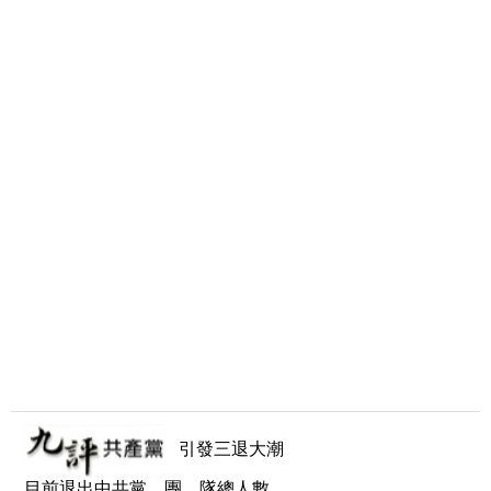
引發三退大潮
目前退出中共黨、團、隊總人數