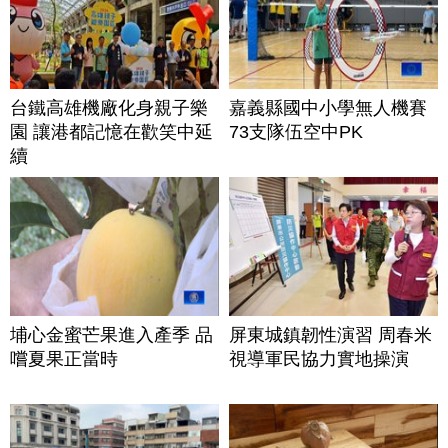
台鐵高雄機廠化身親子樂
嘉義縣國中小學無人機賽
園 讓港都記憶在歡笑中延
73支隊伍空中PK
續
埔心金蜜芒果進入產季 品
屏東城鎮韌性演習 周春米
嚐夏果正當時
視導軍民協力實地操演