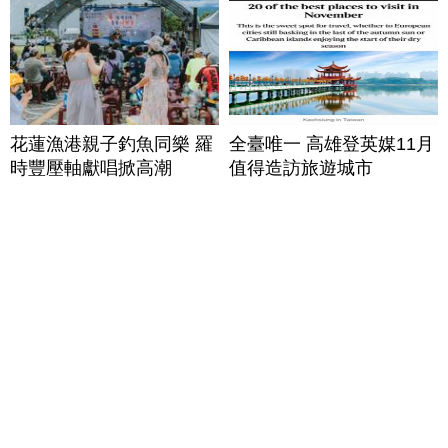
花蓮漁港親子釣魚同樂 羅
全臺唯一 高雄登英媒11月
時豐壓軸獻唱掀高潮
值得造訪旅遊城市