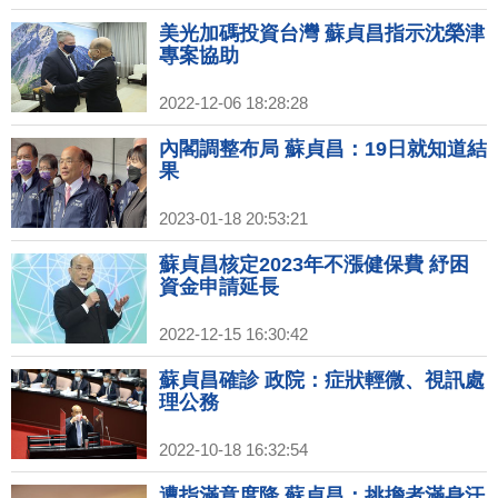
美光加碼投資台灣 蘇貞昌指示沈榮津
專案協助
2022-12-06 18:28:28
內閣調整布局 蘇貞昌：19日就知道結
果
2023-01-18 20:53:21
蘇貞昌核定2023年不漲健保費 紓困
資金申請延長
2022-12-15 16:30:42
蘇貞昌確診 政院：症狀輕微、視訊處
理公務
2022-10-18 16:32:54
遭指滿意度降 蘇貞昌：挑擔者滿身汗