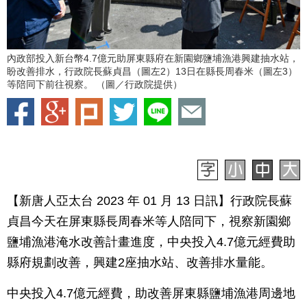
內政部投入新台幣4.7億元助屏東縣府在新園鄉鹽埔漁港興建抽水站，
盼改善排水，行政院長蘇貞昌（圖左2）13日在縣長周春米（圖左3）
等陪同下前往視察。 （圖／行政院提供）
【新唐人亞太台 2023 年 01 月 13 日訊】行政院長蘇
貞昌今天在屏東縣長周春米等人陪同下，視察新園鄉
鹽埔漁港淹水改善計畫進度，中央投入4.7億元經費助
縣府規劃改善，興建2座抽水站、改善排水量能。
中央投入4.7億元經費，助改善屏東縣鹽埔漁港周邊地