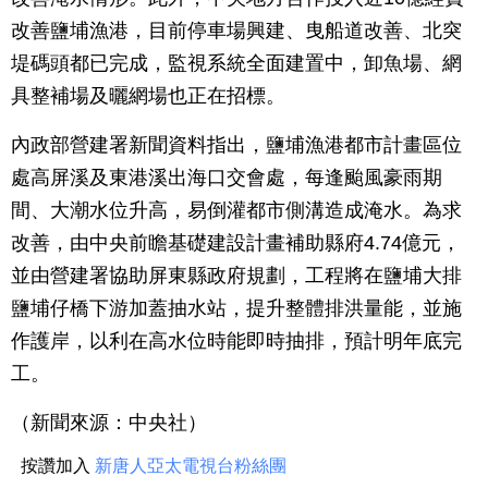
改善鹽埔漁港，目前停車場興建、曳船道改善、北突
堤碼頭都已完成，監視系統全面建置中，卸魚場、網
具整補場及曬網場也正在招標。
內政部營建署新聞資料指出，鹽埔漁港都市計畫區位
處高屏溪及東港溪出海口交會處，每逢颱風豪雨期
間、大潮水位升高，易倒灌都市側溝造成淹水。為求
改善，由中央前瞻基礎建設計畫補助縣府4.74億元，
並由營建署協助屏東縣政府規劃，工程將在鹽埔大排
鹽埔仔橋下游加蓋抽水站，提升整體排洪量能，並施
作護岸，以利在高水位時能即時抽排，預計明年底完
工。
（新聞來源：中央社）
按讚加入
新唐人亞太電視台粉絲團