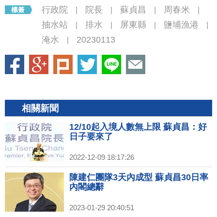
行政院
院長
蘇貞昌
周春米
|
|
|
|
抽水站
排水
屏東縣
鹽埔漁港
|
|
|
|
淹水
20230113
|
相關新聞
12/10起入境人數無上限 蘇貞昌：好
日子要來了
2022-12-09 18:17:26
陳建仁團隊3天內成型 蘇貞昌30日率
內閣總辭
2023-01-29 20:40:51