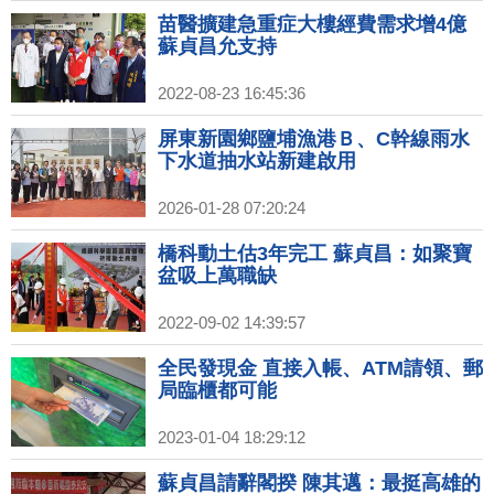
苗醫擴建急重症大樓經費需求增4億
蘇貞昌允支持
2022-08-23 16:45:36
屏東新園鄉鹽埔漁港Ｂ、C幹線雨水
下水道抽水站新建啟用
2026-01-28 07:20:24
橋科動土估3年完工 蘇貞昌：如聚寶
盆吸上萬職缺
2022-09-02 14:39:57
全民發現金 直接入帳、ATM請領、郵
局臨櫃都可能
2023-01-04 18:29:12
蘇貞昌請辭閣揆 陳其邁：最挺高雄的