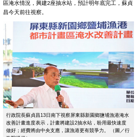
區淹水情況，興建2座抽水站，預計明年底完工，蘇貞
昌今天前往視察。
行政院長蘇貞昌13日南下視察屏東縣新園鄉鹽埔漁港淹水
改善計畫進度表示，計畫將建設2抽水站，盼用最快速度
做好；經費將由中央支應，讓漁港更有競爭力。 （圖／行