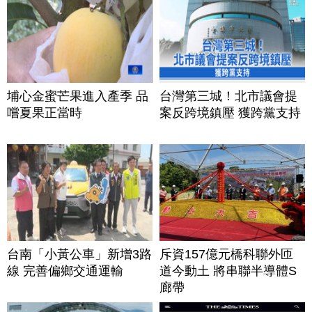
埔心金蜜芒果進入產季 品
台灣第三城！北市議會提
嚐夏果正當時
案反跨境鎮壓 獲跨黨支持
台南「小黃公車」新增3路
斥資157億元橋科聯外匝
線 完善偏鄉交通運輸
道今動土 將串聯半導體S
廊帶