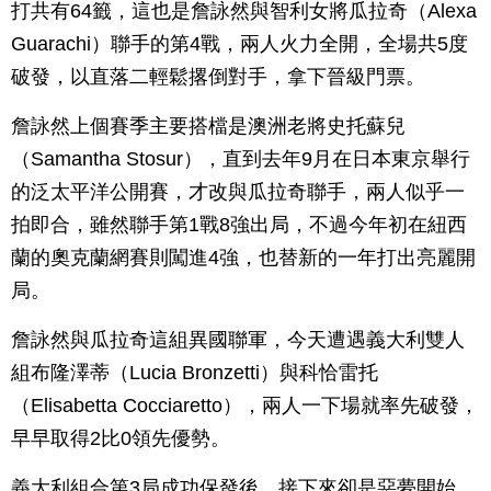
打共有64籤，這也是詹詠然與智利女將瓜拉奇（Alexa
Guarachi）聯手的第4戰，兩人火力全開，全場共5度
破發，以直落二輕鬆撂倒對手，拿下晉級門票。
詹詠然上個賽季主要搭檔是澳洲老將史托蘇兒
（Samantha Stosur），直到去年9月在日本東京舉行
的泛太平洋公開賽，才改與瓜拉奇聯手，兩人似乎一
拍即合，雖然聯手第1戰8強出局，不過今年初在紐西
蘭的奧克蘭網賽則闖進4強，也替新的一年打出亮麗開
局。
詹詠然與瓜拉奇這組異國聯軍，今天遭遇義大利雙人
組布隆澤蒂（Lucia Bronzetti）與科恰雷托
（Elisabetta Cocciaretto），兩人一下場就率先破發，
早早取得2比0領先優勢。
義大利組合第3局成功保發後，接下來卻是惡夢開始，