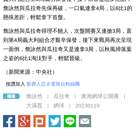
詹詠然與瓜拉奇先保再破，一口氣連拿4局，以6比1的
懸殊差距，輕鬆拿下首盤。
詹詠然與瓜拉奇得理不饒人，次盤開賽又連搶3局，直
到第4局義大利組合才艱辛保發，接下來戰局再次呈現
一面倒，詹詠然與瓜拉奇又是連拿3局，以秋風掃落葉
之姿的6比1淘汰對手，輕鬆晉級。
（新聞來源：中央社）
按讚加入
新唐人亞太電視台粉絲團
詹詠然
瓜拉奇
澳洲網球公開賽
|
|
|
大滿貫
網球
20230119
|
|