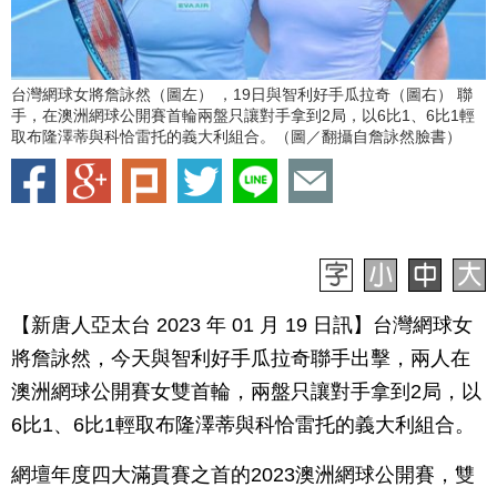
台灣網球女將詹詠然（圖左） ，19日與智利好手瓜拉奇（圖右） 聯
手，在澳洲網球公開賽首輪兩盤只讓對手拿到2局，以6比1、6比1輕
取布隆澤蒂與科恰雷托的義大利組合。（圖／翻攝自詹詠然臉書）
【新唐人亞太台 2023 年 01 月 19 日訊】台灣網球女
將詹詠然，今天與智利好手瓜拉奇聯手出擊，兩人在
澳洲網球公開賽女雙首輪，兩盤只讓對手拿到2局，以
6比1、6比1輕取布隆澤蒂與科恰雷托的義大利組合。
網壇年度四大滿貫賽之首的2023澳洲網球公開賽，雙