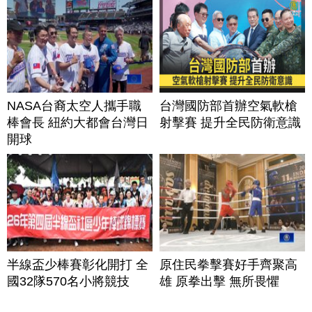
NASA台裔太空人攜手職
台灣國防部首辦空氣軟槍
棒會長 紐約大都會台灣日
射擊賽 提升全民防衛意識
開球
半線盃少棒賽彰化開打 全
原住民拳擊賽好手齊聚高
國32隊570名小將競技
雄 原拳出擊 無所畏懼