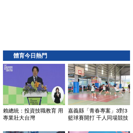
體育今日熱門
賴總統：投資技職教育 用
嘉義縣「青春專案」3對3
專業壯大台灣
籃球賽開打 千人同場競技