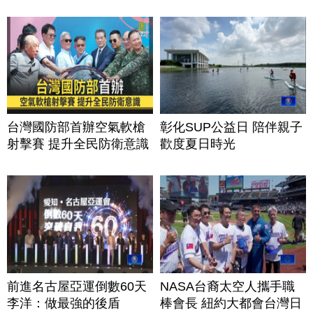
台灣國防部首辦空氣軟槍
彰化SUP公益日 陪伴親子
射擊賽 提升全民防衛意識
歡度夏日時光
前進名古屋亞運倒數60天
NASA台裔太空人攜手職
李洋：做最強的後盾
棒會長 紐約大都會台灣日