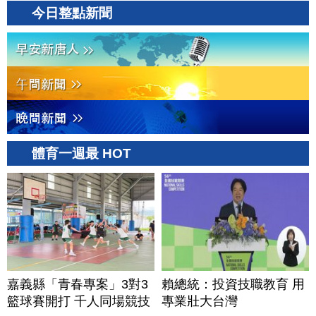
今日整點新聞
體育一週最 HOT
嘉義縣「青春專案」3對3
賴總統：投資技職教育 用
籃球賽開打 千人同場競技
專業壯大台灣