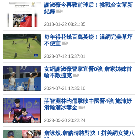
謝淑薇今再戰前球后！挑戰台女單新
紀錄
2018-01-22 08:21:35
每年得花幾百萬英鎊！溫網完美草坪
不便宜
2023-07-12 15:37:01
女網謝淑薇曹家宜晉8強 詹家姊妹首
輪不敵捷克
2024-07-31 12:35:10
莊智淵林昀儒擊敗中國晉4強 施沛妤
滑輪溜冰奪金
2023-09-30 20:22:24
詹詠然.詹皓晴將對決！拼美網女雙八