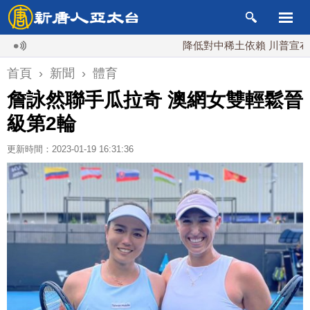
降低對中稀土依賴 川普宣布礦業投
首頁
›
新聞
›
體育
詹詠然聯手瓜拉奇 澳網女雙輕鬆晉
級第2輪
更新時間：2023-01-19 16:31:36