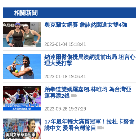
相關新聞
奧克蘭女網賽 詹詠然闖進女雙4強
2023-01-04 15:18:41
納達爾臀傷攪局澳網提前出局 坦言心
理大受打擊
2023-01-18 19:06:41
跆拳道雙嬌羅嘉翎.林唯均 為台灣亞
運再添2銀
2023-09-26 19:37:29
17年最年輕大滿貫冠軍！拉杜卡努會
講中文 愛看台灣節目