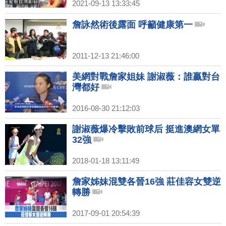
2021-09-13 13:33:45
詹詠然術後露面 呼籲健康第一
2011-12-13 21:46:00
美網對戰詹家姐妹 謝淑薇：誰贏對台
灣都好
2016-08-30 21:12:03
謝淑薇爆冷擊敗前球后 挺進澳網女單
32強
2018-01-18 13:11:49
詹家姊妹混雙各晉16強 莊佳容女雙逆
轉勝
2017-09-01 20:54:39