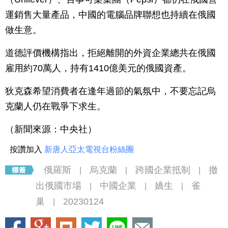
運銷售大量產品，中國的電腦品牌聯想也持續在俄國
做生意。
道德評價機構指出，拒絕離開的外資企業總共在俄國
雇用約70萬人，持有1410億美元的俄國資產。
狄克森希望消費者在逢年過節的氣氛中，不要忘記烏
克蘭人仍在戰爭下求生。
（新聞來源：中央社）
按讚加入
新唐人亞太電視台粉絲團
俄羅斯
烏克蘭
跨國企業抵制
撤
|
|
|
出俄國市場
中國企業
嬌生
雀
|
|
|
巢
20230124
|