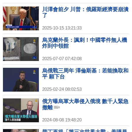
川澤會前夕 川普：俄羅斯經濟要崩潰
了
2025-10-15 13:21:33
烏克蘭外長：諷刺！中國零件無人機
炸到中領館
2025-07-07 07:42:08
烏俄戰三周年 澤倫斯基：若能換取和
平 願下台
2025-02-24 08:02:53
俄方曝烏軍大舉侵入俄境 數千人緊急
撤離
2024-08-08 19:48:20
普丁再提「第三次世界大戰」美議員