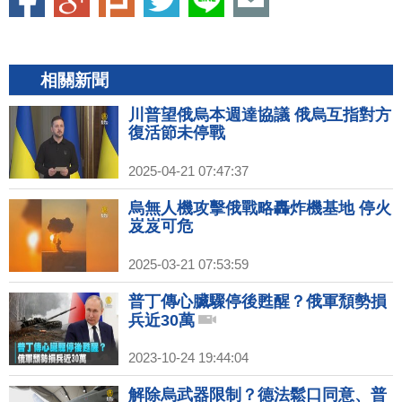
相關新聞
川普望俄烏本週達協議 俄烏互指對方
復活節未停戰
2025-04-21 07:47:37
烏無人機攻擊俄戰略轟炸機基地 停火
岌岌可危
2025-03-21 07:53:59
普丁傳心臟驟停後甦醒？俄軍頹勢損
兵近30萬
2023-10-24 19:44:04
解除烏武器限制？德法鬆口同意、普