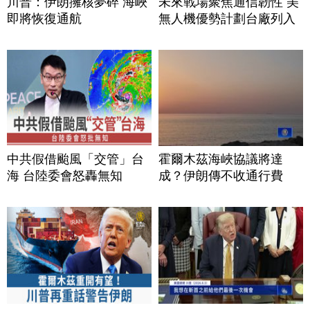
川普：伊朗擁核夢碎 海峽
未來戰場聚焦通信韌性 美
即將恢復通航
無人機優勢計劃台廠列入
中共假借颱風「交管」台
霍爾木茲海峽協議將達
海 台陸委會怒轟無知
成？伊朗傳不收通行費