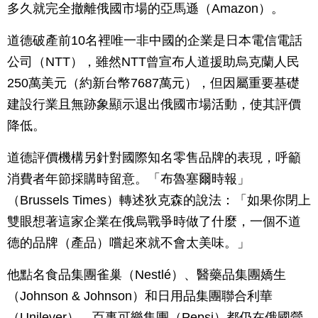
多久就完全撤離俄國市場的亞馬遜（Amazon）。
道德破產前10名裡唯一非中國的企業是日本電信電話
公司（NTT），雖然NTT曾宣布人道援助烏克蘭人民
250萬美元（約新台幣7687萬元），但因屬重要基礎
建設行業且無跡象顯示退出俄國市場活動，使其評價
降低。
道德評價機構另針對國際知名零售品牌的表現，呼籲
消費者年節採購時留意。「布魯塞爾時報」
（Brussels Times）轉述狄克森的說法：「如果你閉上
雙眼想著這家企業在俄烏戰爭時做了什麼，一個不道
德的品牌（產品）嚐起來就不會太美味。」
他點名食品集團雀巢（Nestlé）、醫藥品集團嬌生
（Johnson & Johnson）和日用品集團聯合利華
（Unilever）、百事可樂集團（Pepsi）都仍在俄國營