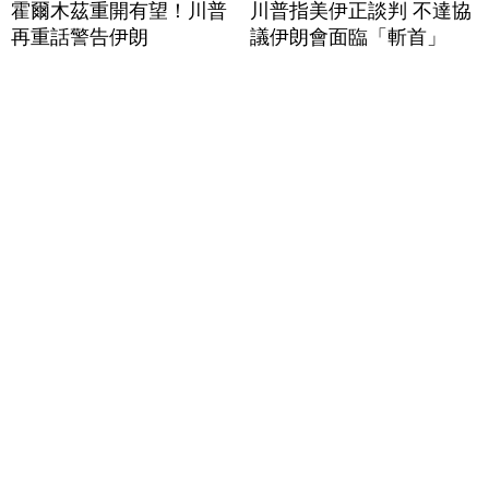
霍爾木茲重開有望！川普
川普指美伊正談判 不達協
再重話警告伊朗
議伊朗會面臨「斬首」