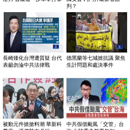
判？
長崎矮化台灣遭質疑 台代
德黑蘭等七城掀抗議 聚焦
表籲勿淪中共法律戰
生計問題和處決事件
被動元件掀搶料潮 華新科
中共假借颱風「交管」台