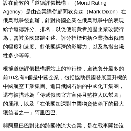
設在倫敦的「道德評價機構」（Moral Rating
Agency）是由企業購併顧問狄克森（Mark Dixon）在
俄烏戰爭後創辦，針對跨國企業在俄烏戰爭中的表現
給予道德評分、排名，以促使消費者施壓企業改變行
為，曾被多國媒體引述。評分指標包括企業撤出俄國
的幅度和速度、對俄國經濟的影響力，以及為撤出犧
牲多少等等。
根據道德評價機構網站上的排行榜，道德負分最多的
前10名有9個是中國企業，包括協助俄國發展直升機的
中國航空工業集團、進口俄國石油的中國化工集團，
還有被描述為「傳遞俄國官方宣傳且監控人民幫凶」
的騰訊，以及「在俄國加深對中國物資依賴下的最大
獲益者之一」阿里巴巴。
與阿里巴巴對比的跨國物流大企業，是在戰事開始沒