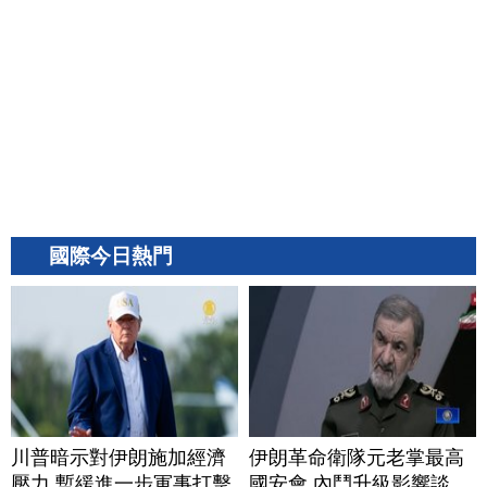
國際今日熱門
川普暗示對伊朗施加經濟
伊朗革命衛隊元老掌最高
壓力 暫緩進一步軍事打擊
國安會 內鬥升級影響談