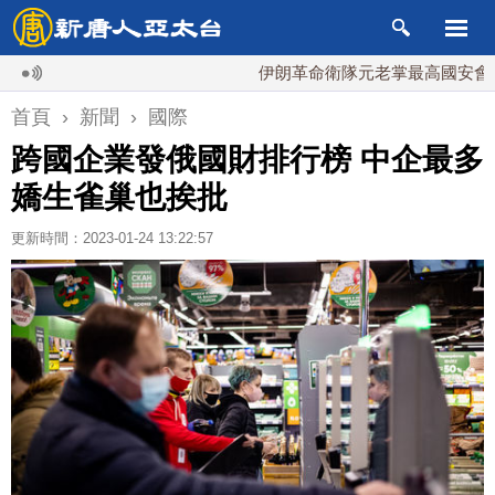
伊朗革命衛隊元老掌最高國安會 內鬥升
首頁
›
新聞
›
國際
跨國企業發俄國財排行榜 中企最多
嬌生雀巢也挨批
更新時間：2023-01-24 13:22:57