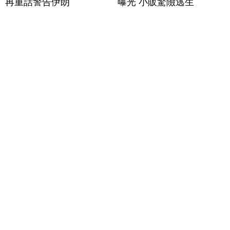
再重話警告伊朗
曝光 小販驚險逃生