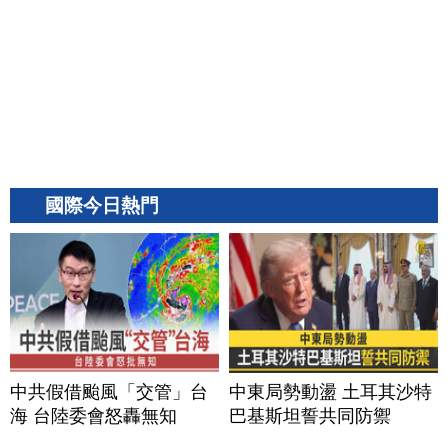
國際今日熱門
中共假借颱風「交管」台
中東局勢動盪 土耳其沙特
海 台陸委會怒轟無知
巴基斯坦誓共同防禦