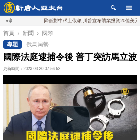
降低對中稀土依賴 川普宣布礦業投資20億美元
首頁
›
新聞
›
國際
專題
俄烏局勢
國際法庭逮捕令後 普丁突訪馬立波
更新時間：2023-03-20 07:56:52