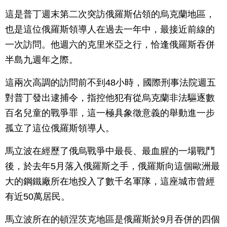
這是普丁週末第二次突訪俄羅斯佔領的烏克蘭地區，
也是這位俄羅斯領導人在過去一年中，最接近前線的
一次訪問。他週六的克里米亞之行，恰逢俄羅斯吞併
半島九週年之際。
這兩次高調的訪問前不到48小時，國際刑事法院週五
對普丁發出逮捕令，指控他犯有從烏克蘭非法驅逐數
百名兒童的戰爭罪，這一極具象徵意義的舉動進一步
孤立了這位俄羅斯領導人。
馬立波在經歷了俄烏戰爭中最長、最血腥的一場戰鬥
後，於去年5月落入俄羅斯之手，俄羅斯向這個歐洲最
大的鋼鐵廠所在地投入了數千名軍隊，這座城市曾經
有近50萬居民。
馬立波所在的頓涅茨克地區是俄羅斯於9月吞併的四個