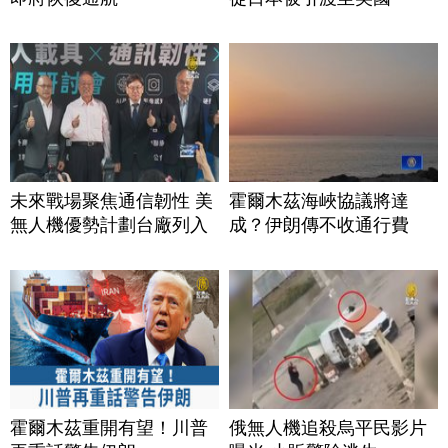
未來戰場聚焦通信韌性 美
霍爾木茲海峽協議將達
無人機優勢計劃台廠列入
成？伊朗傳不收通行費
霍爾木茲重開有望！川普
俄無人機追殺烏平民影片