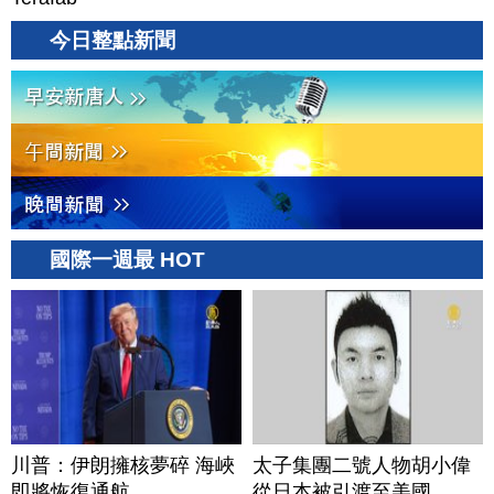
今日整點新聞
國際一週最 HOT
川普：伊朗擁核夢碎 海峽
太子集團二號人物胡小偉
即將恢復通航
從日本被引渡至美國