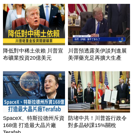
降低對中稀土依賴 川普宣
川普預透露美伊談判進展
布礦業投資20億美元
美彈藥充足再擴大生產
SpaceX、特斯拉德州斥資
防堵中共！川普簽行政令
168億 打造最大晶片廠
對多晶矽課15%關稅
Terafab