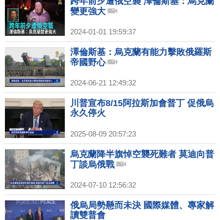
跨年前夕遭俄空襲 澤倫斯基：烏克蘭
變更強大
2024-01-01 19:59:37
澤倫斯基：烏克蘭有能力擊敗俄羅斯
帝國野心
2024-06-21 12:49:32
川普宣布8/15阿拉斯加會普丁 促俄烏
永久停火
2025-08-09 20:57:23
烏克蘭降半旗悼空襲死難者 莫迪向普
丁談烏俄戰
2024-07-10 12:56:32
俄烏局勢懸而未決 國際媒體、專家解
讀雙普會