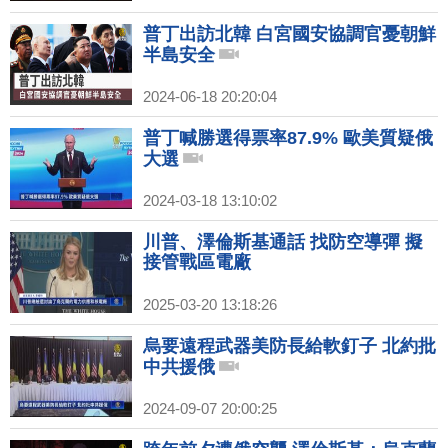
普丁出訪北韓 白宮國安協調官憂朝鮮
半島安全
2024-06-18 20:20:04
普丁喊勝選得票率87.9% 歐美質疑俄
大選
2024-03-18 13:10:02
川普、澤倫斯基通話 找防空導彈 擬
接管戰區電廠
2025-03-20 13:18:26
烏要遠程武器美防長給軟釘子 北約批
中共援俄
2024-09-07 20:00:25