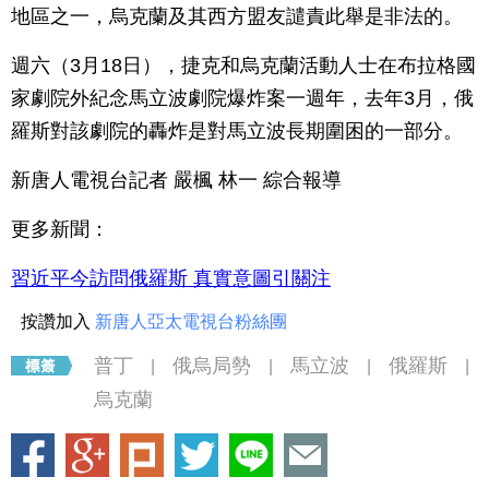
地區之一，烏克蘭及其西方盟友譴責此舉是非法的。
週六（3月18日），捷克和烏克蘭活動人士在布拉格國
家劇院外紀念馬立波劇院爆炸案一週年，去年3月，俄
羅斯對該劇院的轟炸是對馬立波長期圍困的一部分。
新唐人電視台記者 嚴楓 林一 綜合報導
更多新聞：
習近平今訪問俄羅斯 真實意圖引關注
按讚加入
新唐人亞太電視台粉絲團
普丁
俄烏局勢
馬立波
俄羅斯
|
|
|
|
烏克蘭