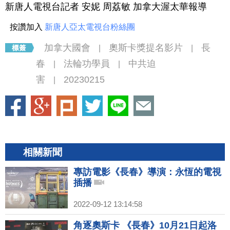
新唐人電視台記者 安妮 周荔敏 加拿大渥太華報導
按讚加入
新唐人亞太電視台粉絲團
加拿大國會
奧斯卡獎提名影片
長
|
|
春
法輪功學員
中共迫
|
|
害
20230215
|
相關新聞
專訪電影《長春》導演：永恆的電視
插播
2022-09-12 13:14:58
角逐奧斯卡 《長春》10月21日起洛