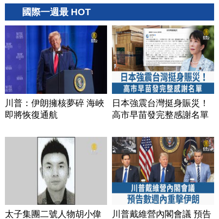
國際一週最 HOT
川普：伊朗擁核夢碎 海峽
日本強震台灣挺身賑災！
即將恢復通航
高市早苗發完整感謝名單
太子集團二號人物胡小偉
川普戴維營內閣會議 預告