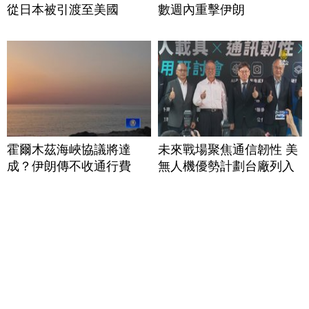
從日本被引渡至美國
數週內重擊伊朗
霍爾木茲海峽協議將達
未來戰場聚焦通信韌性 美
成？伊朗傳不收通行費
無人機優勢計劃台廠列入