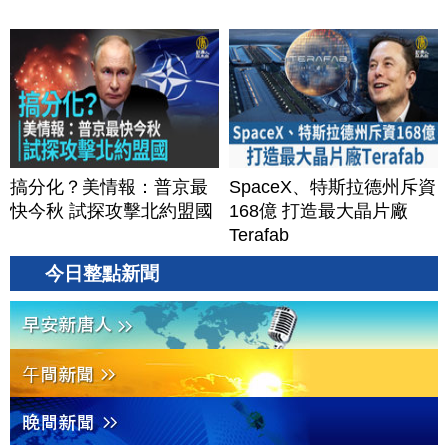
搞分化？美情報：普京最
SpaceX、特斯拉德州斥資
快今秋 試探攻擊北約盟國
168億 打造最大晶片廠
Terafab
今日整點新聞