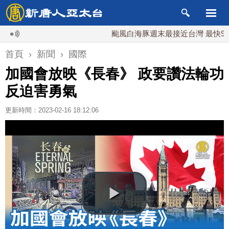
颱風白海豚週末最接近台灣 最快9日可能
首頁
›
新聞
›
國際
加國會放映《長春》 政要讚法輪功
反迫害勇氣
更新時間：2023-02-16 18:12:06