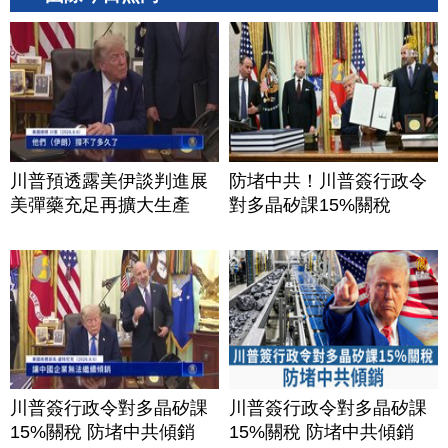
川普預透露美伊談判進展
防堵中共！川普簽行政令
美彈藥充足再擴大生產
對多晶矽課15%關稅
川普簽行政令對多晶矽課
川普簽行政令對多晶矽課
15%關稅 防堵中共傾銷
15%關稅 防堵中共傾銷