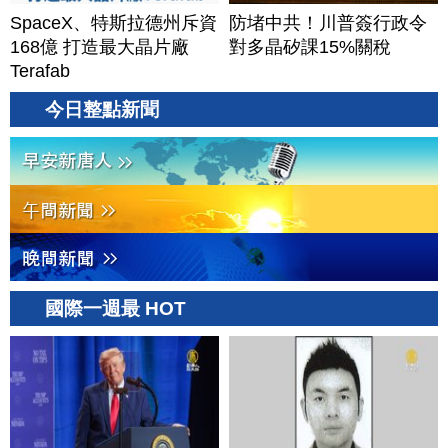
SpaceX、特斯拉德州斥資
防堵中共！川普簽行政令
168億 打造最大晶片廠
對多晶矽課15%關稅
Terafab
今日整點新聞
國際一週最 HOT