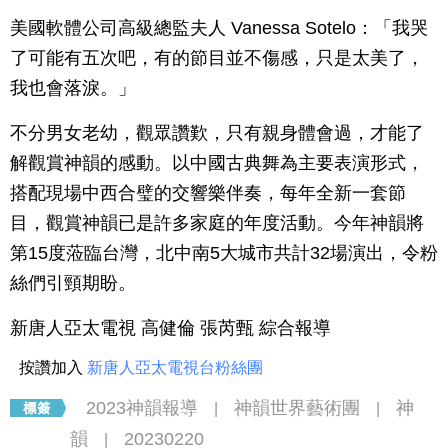
美國軟體公司高級總監夫人 Vanessa Sotelo：「我哭
了可能有五次吧，有的節目並不傷感，只是太美了，
我也會落淚。」
不分男女老幼，觀眾讚歎，只有親身體會過，才能了
解觀賞神韻的感動。以中國古典舞為主要表演形式，
搭配現場中西合璧的交響樂伴奏，每年全新一套節
目，觀賞神韻已是許多家庭的年度活動。今年神韻將
第15度蒞臨台灣，北中南5大城市共計32場演出，令粉
絲們引頸期盼。
新唐人亞太電視 高健倫 張芮甄 綜合報導
按讚加入
新唐人亞太電視台粉絲團
2023神韻報導
神韻世界藝術團
神
|
|
韻
20230220
|