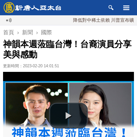
降低對中稀土依賴 川普宣布礦業投資2
首頁
›
新聞
›
國際
神韻本週蒞臨台灣！台裔演員分享
美與感動
更新時間：2023-02-20 14:01:51