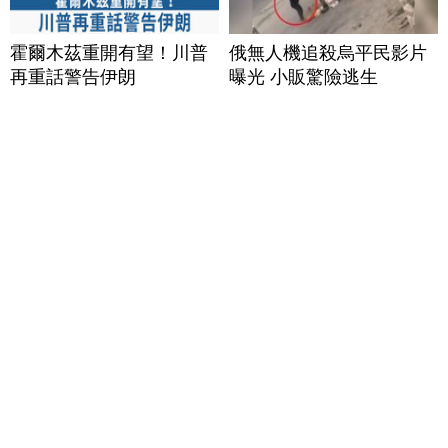
霍爾木茲重開有望！川普
俄無人機追殺烏平民影片
再重話警告伊朗
曝光 小販驚險逃生