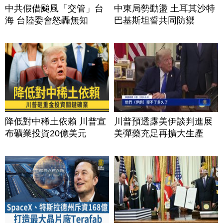
中共假借颱風「交管」台
中東局勢動盪 土耳其沙特
海 台陸委會怒轟無知
巴基斯坦誓共同防禦
降低對中稀土依賴 川普宣
川普預透露美伊談判進展
布礦業投資20億美元
美彈藥充足再擴大生產