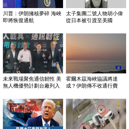
川普：伊朗擁核夢碎 海峽
太子集團二號人物胡小偉
即將恢復通航
從日本被引渡至美國
未來戰場聚焦通信韌性 美
霍爾木茲海峽協議將達
無人機優勢計劃台廠列入
成？伊朗傳不收通行費