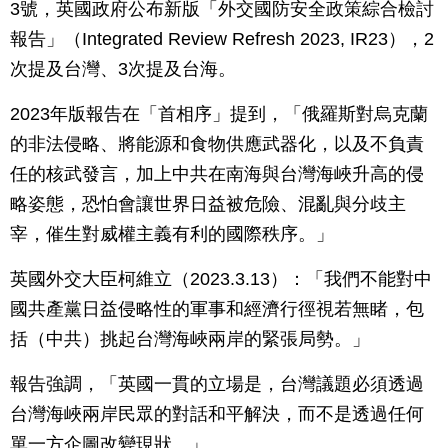
3號，英國政府公布新版「外交國防安全政策綜合檢討
報告」（Integrated Review Refresh 2023, IR23），2
次提及台灣、3次提及台海。
2023年版報告在「首相序」提到，「俄羅斯對烏克蘭
的非法侵略、將能源和食物供應武器化，以及不負責
任的核武發言，加上中共在南海與台灣海峽升高的侵
略姿態，恐怕會讓世界日益被危險、混亂與分歧主
宰，催生對威權主義有利的國際秩序。」
英國外交大臣柯維立（2023.3.13）：「我們不能對中
國共產黨日益侵略性的軍事和經濟行徑視若無睹，包
括（中共）挑起台灣海峽兩岸的緊張局勢。」
報告強調，「英國一貫的立場是，台灣議題必須透過
台灣海峽兩岸民眾的對話和平解決，而不是透過任何
單一方企圖改變現狀。」