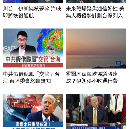
川普：伊朗擁核夢碎 海峽
未來戰場聚焦通信韌性 美
即將恢復通航
無人機優勢計劃台廠列入
中共假借颱風「交管」台
霍爾木茲海峽協議將達
海 台陸委會怒轟無知
成？伊朗傳不收通行費