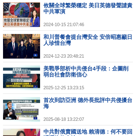
攸關全球繁榮穩定 美日英德發聲譴責
中共軍演
2024-10-15 21:07:46
和川普餐會提台灣安全 安倍昭惠籲日
人珍惜台灣
2024-12-23 20:48:21
美戰爭部析中共侵台4手段：企圖削
弱台社會防衛信心
2025-12-25 13:23:15
首次到訪亞洲 德外長批評中共侵擾台
海
2025-08-18 13:22:07
中共對俄賣國送地 賴清德：何不要回