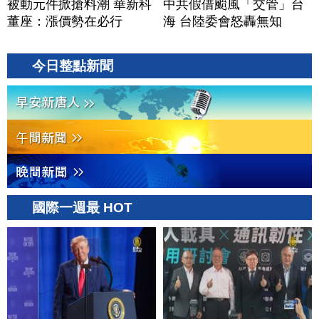
被動元件掀搶料潮 華新科
中共假借颱風「交管」台
董座：漲價勢在必行
海 台陸委會怒轟無知
今日整點新聞
國際一週最 HOT