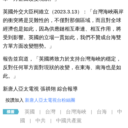
英國外交大臣柯維立（2023.3.13）：「台灣海峽兩岸
的衝突將是災難性的，不僅對那個區域，而且對全球
經濟也是如此，因為供應鏈相互牽連、相互作用，將
受到影響。英國的立場一貫如此，我們不贊成台海雙
方單方面改變態勢。」
報告並寫道，「英國將致力於支持台灣海峽的穩定，
反對任何單方面對現狀的改變，在東海、南海也是如
此。」
新唐人亞太電視 張祺翎 綜合報導
按讚加入
新唐人亞太電視台粉絲團
英國
台灣
台灣海峽
台海
中
|
|
|
|
國
中共
中國共產黨
|
|