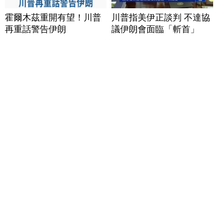
霍爾木茲重開有望！川普
川普指美伊正談判 不達協
再重話警告伊朗
議伊朗會面臨「斬首」