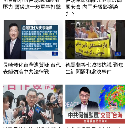
壓力 暫緩進一步軍事打擊
國安會 內鬥升級影響談
判？
長崎矮化台灣遭質疑 台代
德黑蘭等七城掀抗議 聚焦
表籲勿淪中共法律戰
生計問題和處決事件