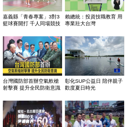
嘉義縣「青春專案」3對3
賴總統：投資技職教育 用
籃球賽開打 千人同場競技
專業壯大台灣
台灣國防部首辦空氣軟槍
彰化SUP公益日 陪伴親子
射擊賽 提升全民防衛意識
歡度夏日時光