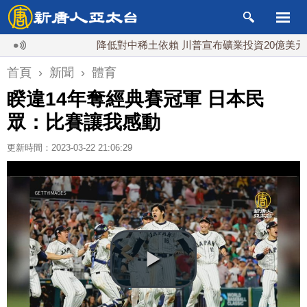
降低對中稀土依賴 川普宣布礦業投資20億美元
首頁
›
新聞
›
體育
睽違14年奪經典賽冠軍 日本民
眾：比賽讓我感動
更新時間：2023-03-22 21:06:29