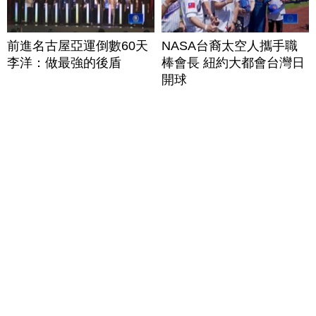
前進名古屋亞運倒數60天
NASA台裔太空人攜手職
李洋：做最強的後盾
棒會長 紐約大都會台灣日
開球