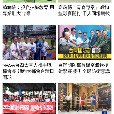
賴總統：投資技職教育 用
嘉義縣「青春專案」3對3
專業壯大台灣
籃球賽開打 千人同場競技
NASA台裔太空人攜手職
台灣國防部首辦空氣軟槍
棒會長 紐約大都會台灣日
射擊賽 提升全民防衛意識
開球