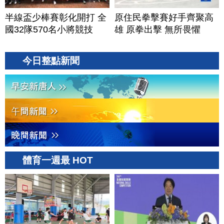
半線盃少棒賽彰化開打 全
原住民拳擊賽好手齊聚高
國32隊570名小將競技
雄 原拳出擊 無所畏懼
今日整點新聞
體育一週最 HOT