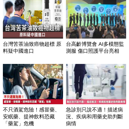
台灣苦茶油致癌物超標 原
台高齡博覽會 AI多模態監
料疑中國進口
測服 傷口照護平台亮相
不只酒駕危險！感冒藥、
急診別只說不適！描述病
安眠藥、提神飲料恐藏
況、疾病和用藥史助判斷
「藥駕」危機
病情