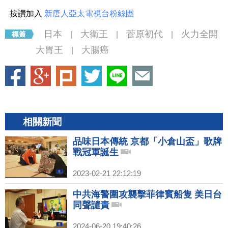
按讚加入
新唐人亞太電視台粉絲團
日本
大衛王
菅原初代
火力全開
|
|
|
大胃王
大腸癌
|
相關新聞
品味日本傳統 京都「小倉山盃」歌牌
戰冠軍誕生
2023-02-21 22:12:19
中共海警圍攻襲擊菲律賓船隻 美日台
同聲譴責
2024-06-20 19:40:26