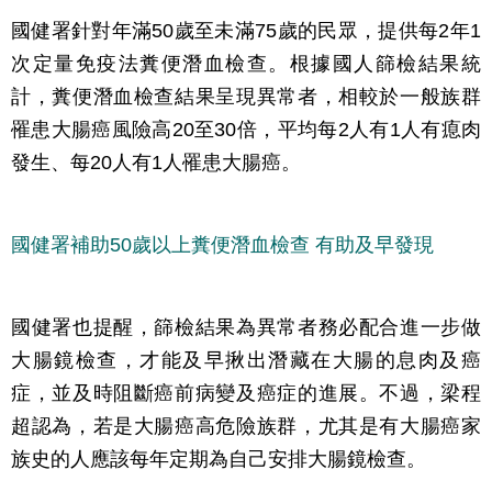
國健署針對年滿50歲至未滿75歲的民眾，提供每2年1
次定量免疫法糞便潛血檢查。根據國人篩檢結果統
計，糞便潛血檢查結果呈現異常者，相較於一般族群
罹患大腸癌風險高20至30倍，平均每2人有1人有瘜肉
發生、每20人有1人罹患大腸癌。
國健署補助50歲以上糞便潛血檢查 有助及早發現
國健署也提醒，篩檢結果為異常者務必配合進一步做
大腸鏡檢查，才能及早揪出潛藏在大腸的息肉及癌
症，並及時阻斷癌前病變及癌症的進展。不過，梁程
超認為，若是大腸癌高危險族群，尤其是有大腸癌家
族史的人應該每年定期為自己安排大腸鏡檢查。