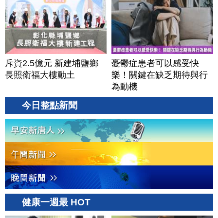
斥資2.5億元 新建埔鹽鄉
憂鬱症患者可以感受快
長照衛福大樓動土
樂！關鍵在缺乏期待與行
為動機
今日整點新聞
健康一週最 HOT