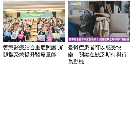
智慧醫療結合重症照護 屏
憂鬱症患者可以感受快
縣攜榮總提升醫療量能
樂！關鍵在缺乏期待與行
為動機