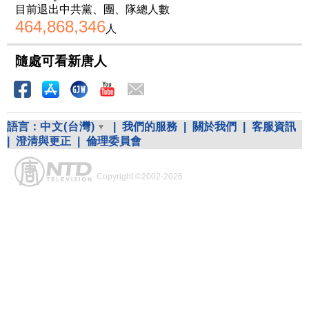
目前退出中共黨、團、隊總人數
464,868,346
人
隨處可看新唐人
語言：
中文(台灣)
|
我們的服務
|
關於我們
|
客服資訊
|
澄清與更正
|
倫理委員會
Copyright ©2002-2026