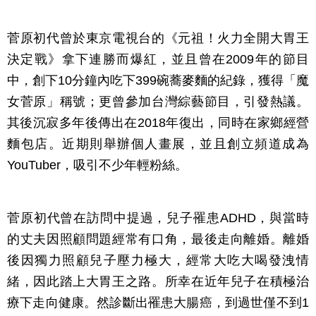
菅原初代曾於東京電視台的《元祖！火力全開大胃王
決定戰》拿下連勝而爆紅，並且曾在2009年的節目
中，創下10分鐘內吃下399碗蕎麥麵的紀錄，獲得「魔
女菅原」稱號；更曾參加台灣綜藝節目，引發熱議。
其後沉寂多年後傳出在2018年復出，同時在家鄉經營
麵包店。近期則舉辦個人畫展，並且創立頻道成為
YouTuber，吸引不少年輕粉絲。
菅原初代曾在訪問中提過，兒子罹患ADHD，與當時
的丈夫因照顧問題經常有口角，最後走向離婚。離婚
後因獨力照顧兒子壓力極大，經常大吃大喝發洩情
緒，因此踏上大胃王之路。所幸在近年兒子在積極治
療下走向健康。然診斷出罹患大腸癌，到過世僅不到1