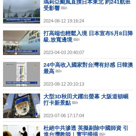
瑪莉亞颱風直撲日本東北 約241航班
受影響
2024-08-12 19:16:24
打高端也輕鬆入境 日本宣布5月8日降
級.放寬邊境
2023-04-03 20:40:07
24中高收入國家對台灣有好感 日韓澳
最高
2023-08-12 20:10:13
大型3D秋田犬躍出螢幕 大阪道頓崛
打卡新景點
2023-07-06 17:17:04
杜絕中共滲透 英擬剔除中國師資 引
進台灣教師｜寰宇掃描