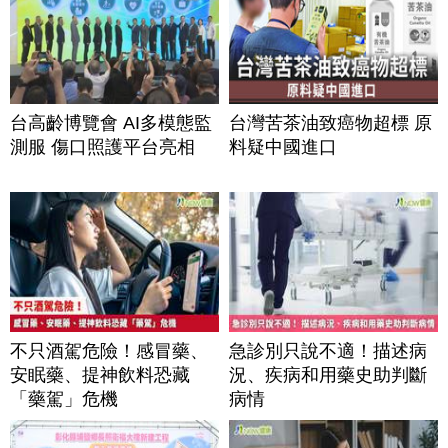
台高齡博覽會 AI多模態監
台灣苦茶油致癌物超標 原
測服 傷口照護平台亮相
料疑中國進口
不只酒駕危險！感冒藥、
急診別只說不適！描述病
安眠藥、提神飲料恐藏
況、疾病和用藥史助判斷
「藥駕」危機
病情