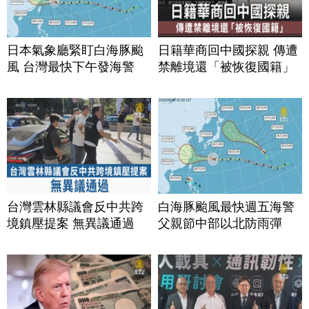
日本氣象廳緊盯白海豚颱
日籍華商回中國探親 傳遭
風 台灣最快下午發海警
禁離境還「被恢復國籍」
台灣雲林縣議會反中共跨
白海豚颱風最快週五海警
境鎮壓提案 無異議通過
父親節中部以北防雨彈