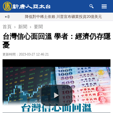
降低對中稀土依賴 川普宣布礦業投資20億美元
中東
首頁
›
新聞
›
要聞
台灣信心面回溫 學者：經濟仍存隱
憂
更新時間：2023-03-27 12:46:21