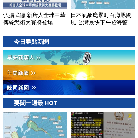
弘揚武德 新唐人全球中華
日本氣象廳緊盯白海豚颱
傳統武術大賽將登場
風 台灣最快下午發海警
今日整點新聞
要聞一週最 HOT