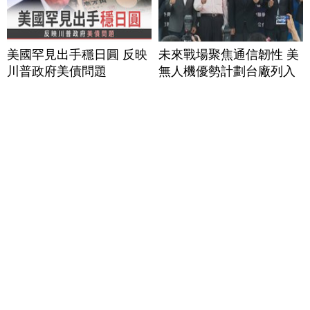
美國罕見出手穩日圓 反映
未來戰場聚焦通信韌性 美
川普政府美債問題
無人機優勢計劃台廠列入