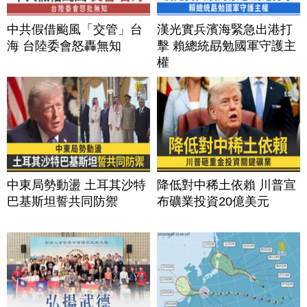
中共假借颱風「交管」台
漢光實兵濱海緊急出港打
海 台陸委會怒轟無知
擊 賴總統勗勉國軍守護主
權
中東局勢動盪 土耳其沙特
降低對中稀土依賴 川普宣
巴基斯坦誓共同防禦
布礦業投資20億美元