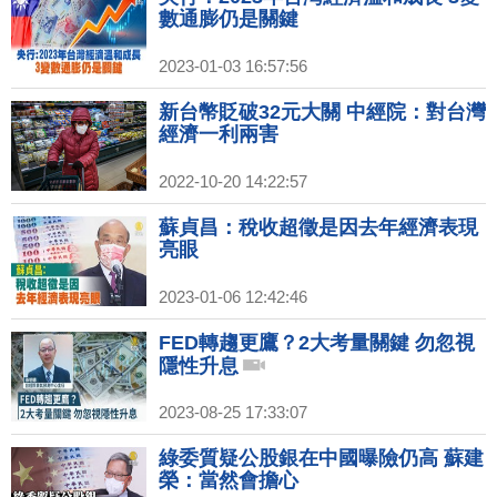
數通膨仍是關鍵
2023-01-03 16:57:56
新台幣貶破32元大關 中經院：對台灣
經濟一利兩害
2022-10-20 14:22:57
蘇貞昌：稅收超徵是因去年經濟表現
亮眼
2023-01-06 12:42:46
FED轉趨更鷹？2大考量關鍵 勿忽視
隱性升息
2023-08-25 17:33:07
綠委質疑公股銀在中國曝險仍高 蘇建
榮：當然會擔心