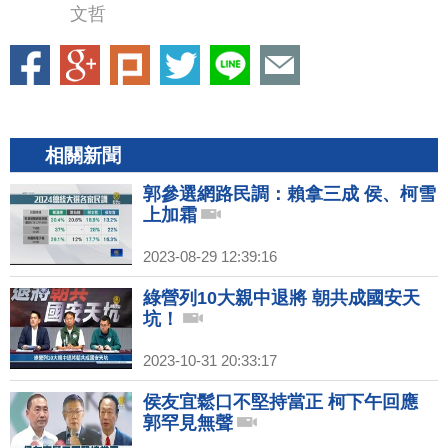
文哲
相關新聞
郭參選網路民調：賴拿三成 侯、柯雪
上加霜
2023-08-29 12:39:16
綠營列10大親中退將 朝共成國安天
坑！
2023-10-31 20:33:17
侯友宜鬆口不堅持當正 柯下午回應
郭罕見無聲