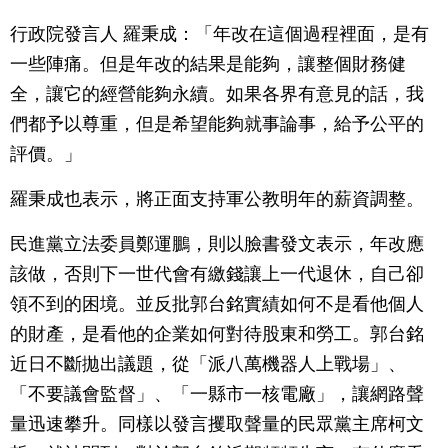
行政院發言人 羅秉成：「年改在這個過程裡面，是有
一些陣痛。但是年改的結果是能夠，讓整個財務健
全，讓它的經營能夠永續。如果各界有意見的話，我
們都予以尊重，但是希望能夠就事論事，給予公平的
評價。」
羅秉成也表示，將正面支持軍公教明年的薪資調整。
民進黨立法委員鄭運鵬，則以臉書發文表示，年改應
該做，否則下一世代會有繳錢讓上一代退休，自己卻
領不到的困境。並反批郭台銘實績如何不是看他個人
的財產，是看他的企業如何對待股東和勞工。郭台銘
近日不斷拋出議題，從「派八萬機器人上戰場」、
「不要議會監督」、「一縣市一核電廠」，讓網路聲
量迅速攀升。同樣以發言攫取聲量的民眾黨主席柯文