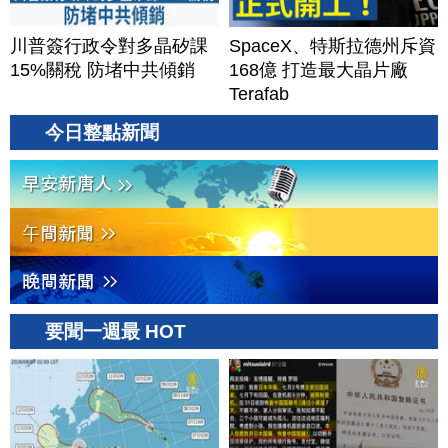
川普簽行政令對多晶矽課
SpaceX、特斯拉德州斥資
15%關稅 防堵中共傾銷
168億 打造最大晶片廠
Terafab
今日整點新聞
要聞一週最 HOT