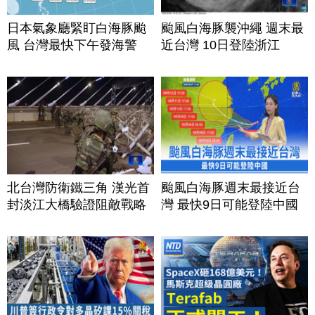
日本氣象廳緊盯白海豚颱
颱風白海豚襲沖繩 週末最
風 台灣最快下午發海警
近台灣 10日登陸浙江
北台灣防衛鐵三角 漢光首
颱風白海豚週末最接近台
封淡江大橋驗證阻敵戰略
灣 最快9日可能登陸中國