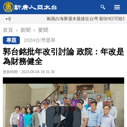
颱風白海豚週末最接近台灣 最快9日可能登陸中國
首頁
›
新聞
›
要聞
專題
2024台灣選舉
郭台銘批年改引討論 政院：年改是
為財務健全
更新時間：2023-05-04 19:31:30