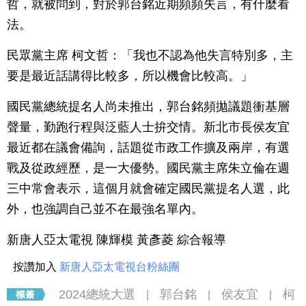
哲，就被問到，對於郭台銘近期頻頻失言，有什麼看
法。
民眾黨主席 柯文哲：「我也不認為他失言特別多，主
要是最近話講得比較多，所以機會比較高。」
國民黨總統提名人尚未推出，郭台銘頻拋議題衝基層
聲量，勤跑行程與泛藍人士拚交情。新北市長侯友宜
最近都在議會備詢，話題從市政工作擴及兩岸，有選
戰及從政經歷，是一大優勢。國民黨主席朱立倫在週
三中常會表示，這個月就會確定國民黨提名人選，此
外，也強調自己並不在最強名單內。
新唐人亞太電視 陳輝模 黃彥菱 綜合報導
按讚加入
新唐人亞太電視台粉絲團
2024總統大選
郭台銘
侯友宜
柯
|
|
|