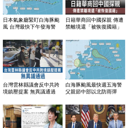
日本氣象廳緊盯白海豚颱
日籍華商回中國探親 傳遭
風 台灣最快下午發海警
禁離境還「被恢復國籍」
台灣雲林縣議會反中共跨
白海豚颱風最快週五海警
境鎮壓提案 無異議通過
父親節中部以北防雨彈