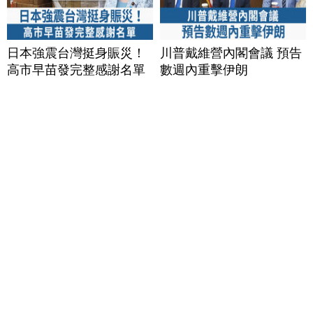
日本強震台灣挺身賑災！
川普戴維營內閣會議 預告
高市早苗發完整感謝名單
數週內重擊伊朗