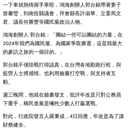
一下車就熱情握手寒暄，鴻海創辦人郭台銘帶著妻子
曾馨瑩，到南投縣議會，拜會縣長許淑華、立委馬文
君、議長何勝豐等國民黨政治人物。
鴻海創辦人 郭台銘：「團結一些可以團結的力量，在
2024年我們為國民黨、為國家爭取勝選，這是我最大
的參訪之旅的一個目的。」
郭台銘不僅陸戰打得認真，在台灣各地勤跑行程，與
藍營人士搏感情。也利用臉書打空戰，與支持者互
動。
週三晚間，他就在臉書發文，批評年改是只對公務員
下重手，稱民進黨是犧牲少數人打贏選戰。
對此，行政院發言人羅秉成，4日回應，年改是為了讓
財務健全。