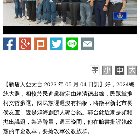
【新唐人亞太台 2023 年 05 月 04 日訊】好，2024總
統大選，相較於民進黨確定由賴清德出線，民眾黨推
柯文哲參選。國民黨遲遲沒有拍板，將徵召新北市長
侯友宜，還是鴻海創辦人郭台銘。郭台銘近期是頻頻
拋出議題，製造聲量，週三晚間，他在臉書批評執政
黨的年金改革，要搶攻軍公教族群。