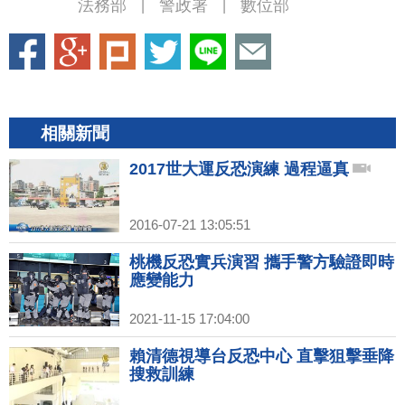
法務部
警政署
數位部
|
|
相關新聞
2017世大運反恐演練 過程逼真
2016-07-21 13:05:51
桃機反恐實兵演習 攜手警方驗證即時
應變能力
2021-11-15 17:04:00
賴清德視導台反恐中心 直擊狙擊垂降
搜救訓練