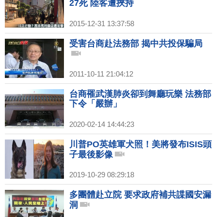
27死 陸客遭挾持
2015-12-31 13:37:58
受害台商赴法務部 揭中共投保騙局
2011-10-11 21:04:12
台商罹武漢肺炎卻到舞廳玩樂 法務部
下令「嚴辦」
2020-02-14 14:44:23
川普PO英雄軍犬照！美將發布ISIS頭
子最後影像
2019-10-29 08:29:18
多團體赴立院 要求政府補共諜國安漏
洞