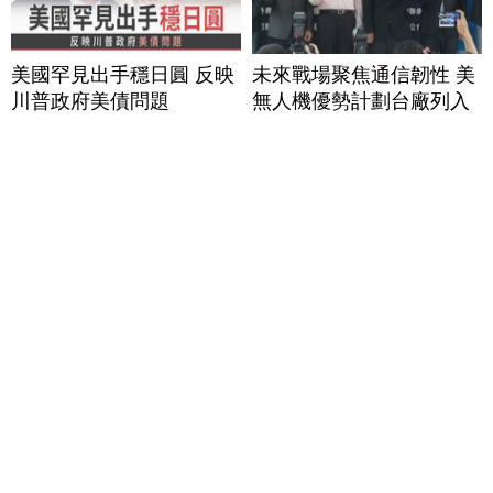
美國罕見出手穩日圓 反映
未來戰場聚焦通信韌性 美
川普政府美債問題
無人機優勢計劃台廠列入