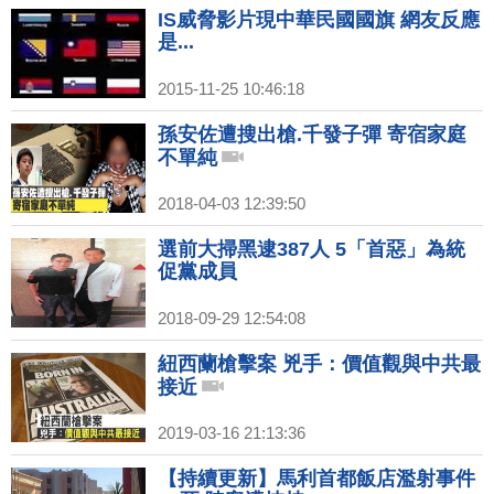
IS威脅影片現中華民國國旗 網友反應
是...
2015-11-25 10:46:18
孫安佐遭搜出槍.千發子彈 寄宿家庭
不單純
2018-04-03 12:39:50
選前大掃黑逮387人 5「首惡」為統
促黨成員
2018-09-29 12:54:08
紐西蘭槍擊案 兇手：價值觀與中共最
接近
2019-03-16 21:13:36
【持續更新】馬利首都飯店濫射事件