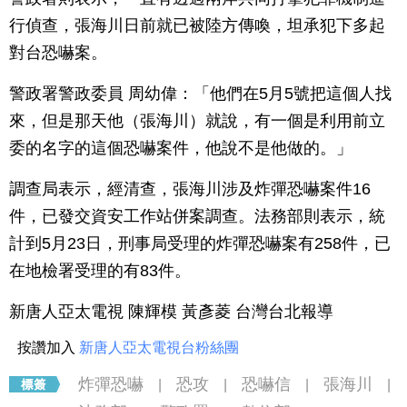
行偵查，張海川日前就已被陸方傳喚，坦承犯下多起
對台恐嚇案。
警政署警政委員 周幼偉：「他們在5月5號把這個人找
來，但是那天他（張海川）就說，有一個是利用前立
委的名字的這個恐嚇案件，他說不是他做的。」
調查局表示，經清查，張海川涉及炸彈恐嚇案件16
件，已發交資安工作站併案調查。法務部則表示，統
計到5月23日，刑事局受理的炸彈恐嚇案有258件，已
在地檢署受理的有83件。
新唐人亞太電視 陳輝模 黃彥菱 台灣台北報導
按讚加入
新唐人亞太電視台粉絲團
炸彈恐嚇
恐攻
恐嚇信
張海川
|
|
|
|