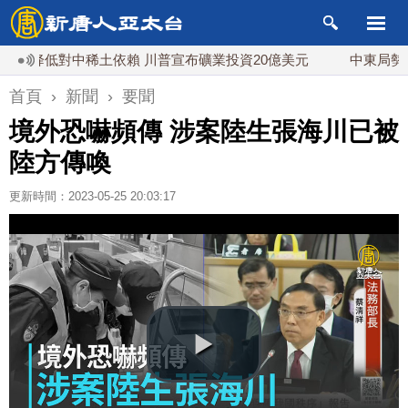
降低對中稀土依賴 川普宣布礦業投資20億美元
中東局勢動盪 
首頁
›
新聞
›
要聞
境外恐嚇頻傳 涉案陸生張海川已被
陸方傳喚
更新時間：2023-05-25 20:03:17