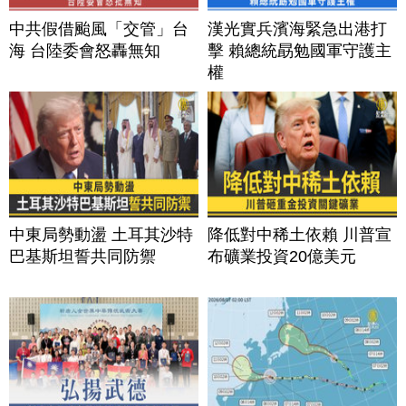
中共假借颱風「交管」台
漢光實兵濱海緊急出港打
海 台陸委會怒轟無知
擊 賴總統勗勉國軍守護主
權
中東局勢動盪 土耳其沙特
降低對中稀土依賴 川普宣
巴基斯坦誓共同防禦
布礦業投資20億美元