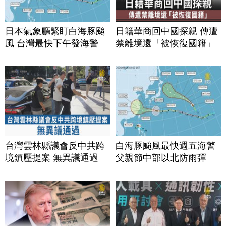
日本氣象廳緊盯白海豚颱
日籍華商回中國探親 傳遭
風 台灣最快下午發海警
禁離境還「被恢復國籍」
台灣雲林縣議會反中共跨
白海豚颱風最快週五海警
境鎮壓提案 無異議通過
父親節中部以北防雨彈