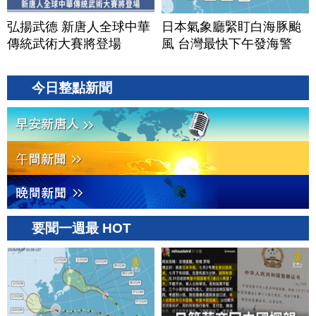
弘揚武德 新唐人全球中華
日本氣象廳緊盯白海豚颱
傳統武術大賽將登場
風 台灣最快下午發海警
今日整點新聞
要聞一週最 HOT