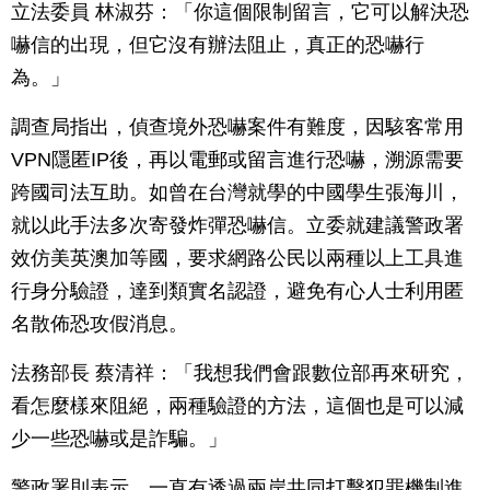
立法委員 林淑芬：「你這個限制留言，它可以解決恐
嚇信的出現，但它沒有辦法阻止，真正的恐嚇行
為。」
調查局指出，偵查境外恐嚇案件有難度，因駭客常用
VPN隱匿IP後，再以電郵或留言進行恐嚇，溯源需要
跨國司法互助。如曾在台灣就學的中國學生張海川，
就以此手法多次寄發炸彈恐嚇信。立委就建議警政署
效仿美英澳加等國，要求網路公民以兩種以上工具進
行身分驗證，達到類實名認證，避免有心人士利用匿
名散佈恐攻假消息。
法務部長 蔡清祥：「我想我們會跟數位部再來研究，
看怎麼樣來阻絕，兩種驗證的方法，這個也是可以減
少一些恐嚇或是詐騙。」
警政署則表示，一直有透過兩岸共同打擊犯罪機制進