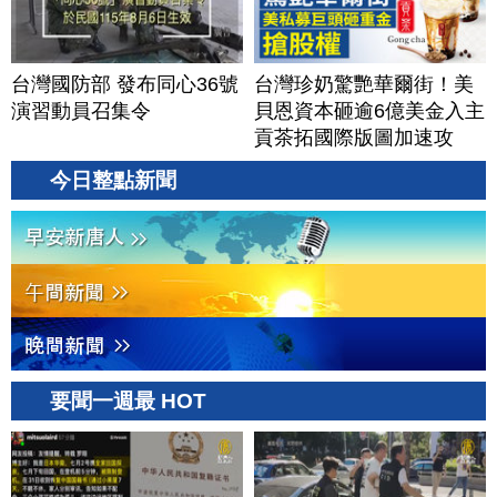
台灣國防部 發布同心36號
台灣珍奶驚艷華爾街！美
演習動員召集令
貝恩資本砸逾6億美金入主
貢茶拓國際版圖加速攻
美？｜#財經新聞｜
今日整點新聞
20260806(四)
要聞一週最 HOT