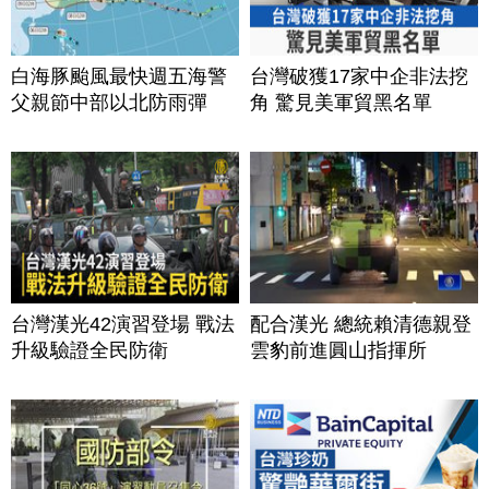
白海豚颱風最快週五海警
台灣破獲17家中企非法挖
父親節中部以北防雨彈
角 驚見美軍貿黑名單
台灣漢光42演習登場 戰法
配合漢光 總統賴清德親登
升級驗證全民防衛
雲豹前進圓山指揮所