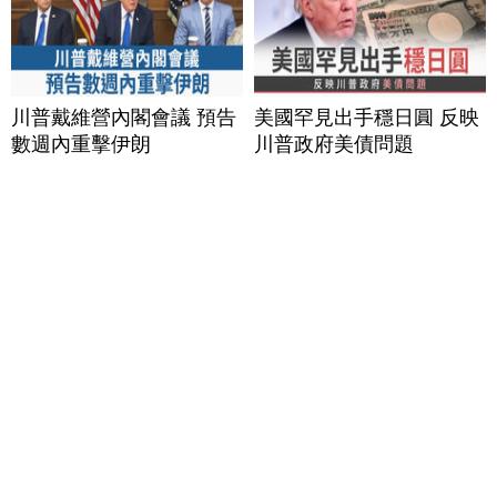
川普戴維營內閣會議 預告
美國罕見出手穩日圓 反映
數週內重擊伊朗
川普政府美債問題