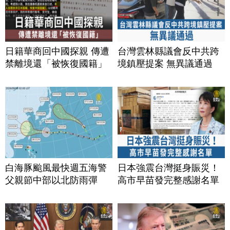
日籍華商回中國探親 傳遭
台灣雲林縣議會反中共跨
禁離境還「被恢復國籍」
境鎮壓提案 無異議通過
白海豚颱風最快週五海警
日本強震台灣挺身賑災！
父親節中部以北防雨彈
高市早苗發完整感謝名單