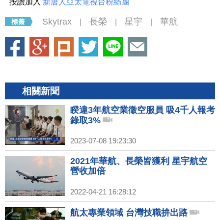
按讚加入
新唐人亞太電視台粉絲團
Skytrax
長榮
星宇
華航
|
|
|
相關新聞
睽違3年航空業徵空服員 吸4千人報考
錄取3%
2023-07-08 19:23:30
2021年華航、長榮皆獲利 星宇航空
營收加倍
2022-04-21 16:28:12
航太專業領域 台灣技職拚出路