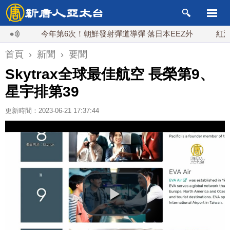
今年第6次！朝鮮發射彈道導彈 落日本EEZ外
紅海戰火
首頁
›
新聞
›
要聞
Skytrax全球最佳航空 長榮第9、
星宇排第39
更新時間：2023-06-21 17:37:44