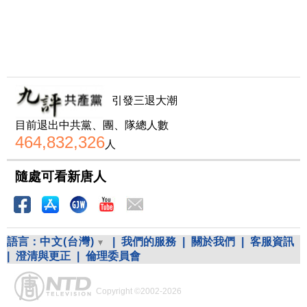
引發三退大潮
目前退出中共黨、團、隊總人數
464,832,326
人
隨處可看新唐人
語言：
中文(台灣)
|
我們的服務
|
關於我們
|
客服資訊
|
澄清與更正
|
倫理委員會
Copyright ©2002-2026