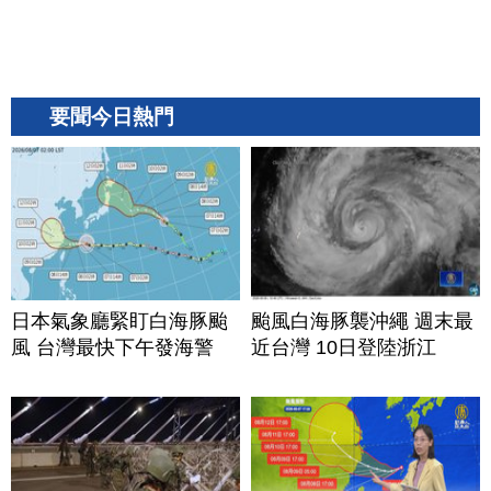
要聞今日熱門
日本氣象廳緊盯白海豚颱
颱風白海豚襲沖繩 週末最
風 台灣最快下午發海警
近台灣 10日登陸浙江