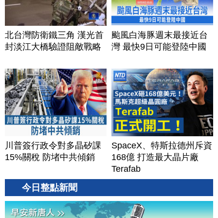
北台灣防衛鐵三角 漢光首
颱風白海豚週末最接近台
封淡江大橋驗證阻敵戰略
灣 最快9日可能登陸中國
川普簽行政令對多晶矽課
SpaceX、特斯拉德州斥資
15%關稅 防堵中共傾銷
168億 打造最大晶片廠
Terafab
今日整點新聞