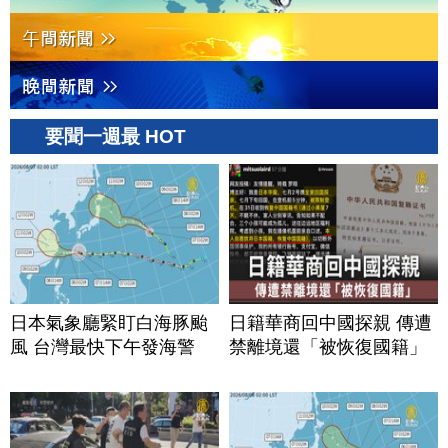
要聞一週最 HOT
日本氣象廳緊盯白海豚颱
日籍華商回中國探親 傳遭
風 台灣最快下午發海警
禁離境還「被恢復國籍」