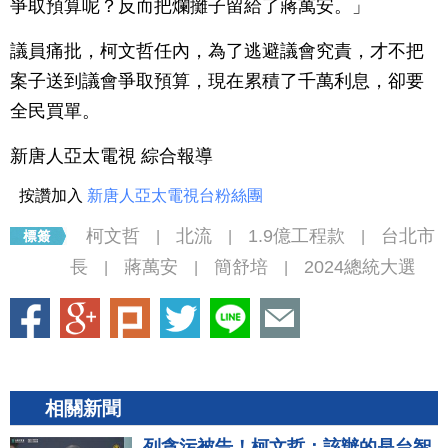
爭取預算呢？反而把爛攤子留給了蔣萬安。」
議員痛批，柯文哲任內，為了逃避議會究責，才不把
案子送到議會爭取預算，現在累積了千萬利息，卻要
全民買單。
新唐人亞太電視 綜合報導
按讚加入
新唐人亞太電視台粉絲團
柯文哲
北流
1.9億工程款
台北市
|
|
|
長
蔣萬安
簡舒培
2024總統大選
|
|
|
相關新聞
列貪污被告！柯文哲：該辦的是台智