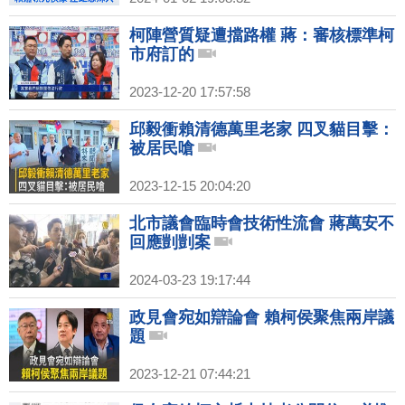
柯陣營質疑遭擋路權 蔣：審核標準柯
市府訂的
2023-12-20 17:57:58
邱毅衝賴清德萬里老家 四叉貓目擊：
被居民嗆
2023-12-15 20:04:20
北市議會臨時會技術性流會 蔣萬安不
回應剴剴案
2024-03-23 19:17:44
政見會宛如辯論會 賴柯侯聚焦兩岸議
題
2023-12-21 07:44:21