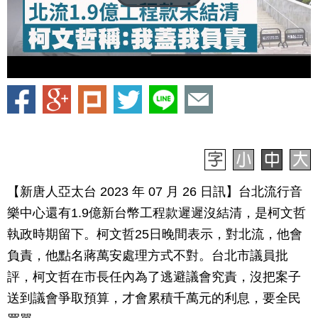
【新唐人亞太台 2023 年 07 月 26 日訊】台北流行音
樂中心還有1.9億新台幣工程款遲遲沒結清，是柯文哲
執政時期留下。柯文哲25日晚間表示，對北流，他會
負責，他點名蔣萬安處理方式不對。台北市議員批
評，柯文哲在市長任內為了逃避議會究責，沒把案子
送到議會爭取預算，才會累積千萬元的利息，要全民