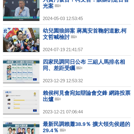
光案
2024-05-03 12:53:45
幼兒園狼師案 蔣萬安首鞠躬道歉.柯
文哲喊檢討
2024-07-19 21:41:57
四家民調同日公布 三組人馬排名相
同、差距受矚
2023-12-29 12:53:32
賴侯柯見會宛如辯論會交鋒 網路投票
出爐
2023-12-21 07:06:44
最新民調賴蕭38.9％ 擴大領先侯趙的
29.4％