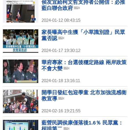
侯友宜給柯文哲支持者公開信：必推
藍白聯合政府
2024-01-12 08:43:15
家長曝高中生獲「小草識別證」民眾
黨否認
2024-01-17 19:30:12
華府專家：台選後穩定路線 兩岸政策
不會大變
2024-01-18 13:16:11
開學日發紅包迎學童 北市加強流感衛
教宣導
2024-02-16 19:21:55
藍營民調侯康僅落後1.6％ 民眾黨：
柯排第二