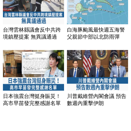
台灣雲林縣議會反中共跨
白海豚颱風最快週五海警
境鎮壓提案 無異議通過
父親節中部以北防雨彈
日本強震台灣挺身賑災！
川普戴維營內閣會議 預告
高市早苗發完整感謝名單
數週內重擊伊朗