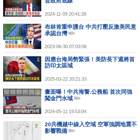
普政府底線
2024-11-09 20:41:28
布林肯重申護台 中共打壓反激美民意
承認台灣
2023-06-30 07:03:56
因應台海局勢緊張！美防長下週將首
訪印太區域
2025-03-22 20:21:33
畫面曝！中共海警.公務船 首次同強
闖金門水域
2024-05-11 19:53:04
20共機越中線入空域 空軍強調地震不
影響戰備