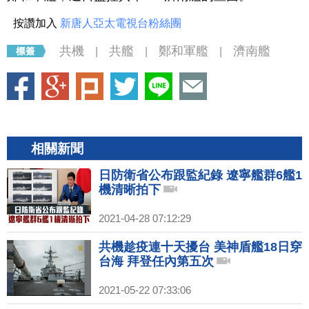
按讚加入
新唐人亞太電視台粉絲團
共機
共艦
鄭和軍艦
濟南艦
|
|
|
相關新聞
日防衛省公布跟監紀錄 遼寧艦群6艦1
機清晰拍下
2021-04-28 07:12:29
共機趁疫連十天擾台 美神盾艦18日穿
台海 拜登任內第五次
2021-05-22 07:33:06