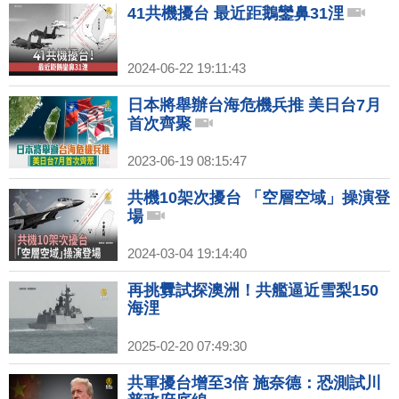
41共機擾台 最近距鵝鑾鼻31浬
2024-06-22 19:11:43
日本將舉辦台海危機兵推 美日台7月
首次齊聚
2023-06-19 08:15:47
共機10架次擾台 「空層空域」操演登
場
2024-03-04 19:14:40
再挑釁試探澳洲！共艦逼近雪梨150
海浬
2025-02-20 07:49:30
共軍擾台增至3倍 施奈德：恐測試川