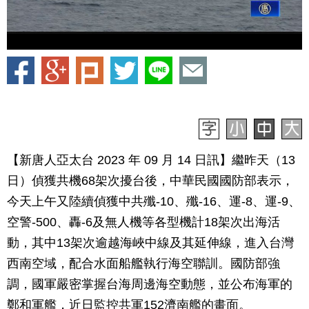
【新唐人亞太台 2023 年 09 月 14 日訊】繼昨天（13
日）偵獲共機68架次擾台後，中華民國國防部表示，
今天上午又陸續偵獲中共殲-10、殲-16、運-8、運-9、
空警-500、轟-6及無人機等各型機計18架次出海活
動，其中13架次逾越海峽中線及其延伸線，進入台灣
西南空域，配合水面船艦執行海空聯訓。國防部強
調，國軍嚴密掌握台海周邊海空動態，並公布海軍的
鄭和軍艦，近日監控共軍152濟南艦的畫面。