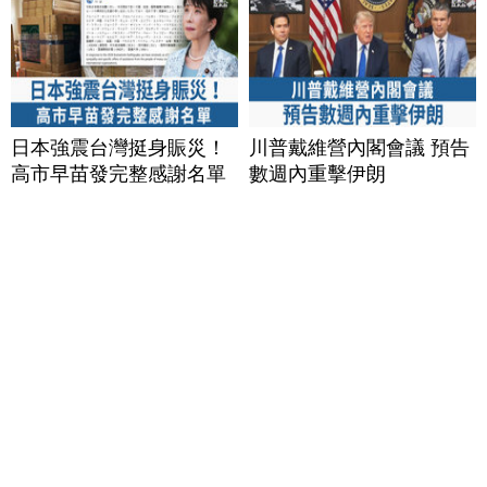
日本強震台灣挺身賑災！
川普戴維營內閣會議 預告
高市早苗發完整感謝名單
數週內重擊伊朗