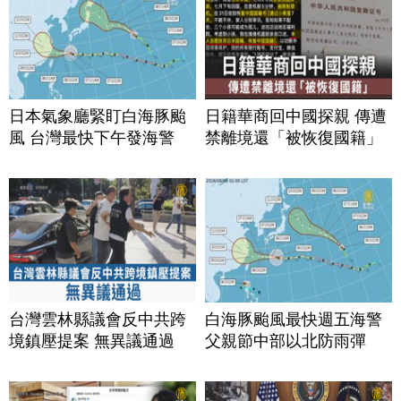
日本氣象廳緊盯白海豚颱
日籍華商回中國探親 傳遭
風 台灣最快下午發海警
禁離境還「被恢復國籍」
台灣雲林縣議會反中共跨
白海豚颱風最快週五海警
境鎮壓提案 無異議通過
父親節中部以北防雨彈