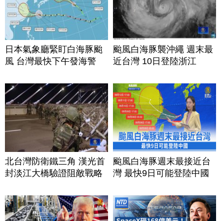
日本氣象廳緊盯白海豚颱
颱風白海豚襲沖繩 週末最
風 台灣最快下午發海警
近台灣 10日登陸浙江
北台灣防衛鐵三角 漢光首
颱風白海豚週末最接近台
封淡江大橋驗證阻敵戰略
灣 最快9日可能登陸中國