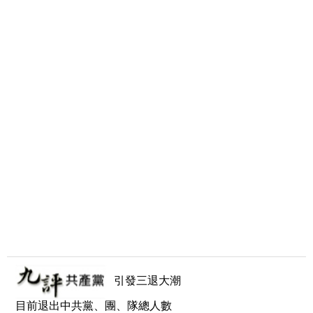
引發三退大潮
目前退出中共黨、團、隊總人數