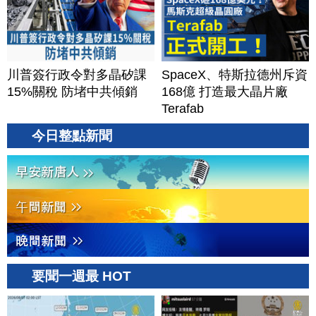
川普簽行政令對多晶矽課
SpaceX、特斯拉德州斥資
15%關稅 防堵中共傾銷
168億 打造最大晶片廠
Terafab
今日整點新聞
要聞一週最 HOT