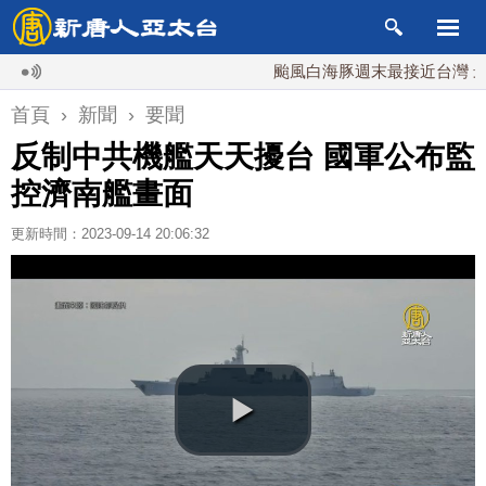
颱風白海豚週末最接近台灣 最快9
首頁
›
新聞
›
要聞
反制中共機艦天天擾台 國軍公布監
控濟南艦畫面
更新時間：2023-09-14 20:06:32