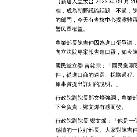
【新唐人亞太台 2023 年 09 
准，成為朝野議論話題。不過，
的部門，今天有查核中心揭露雞
響民眾權益。
農業部長陳吉仲因為進口蛋爭議
向立法院專案報告進口蛋，如今
國民黨立委 曾銘宗：「國民黨團
件，從進口商的遴選、採購過程
原事實提出詳細的說明。」
行政院副院長鄭文燦強調，農業
下台負責，鄭文燦有感而發。
行政院副院長 鄭文燦：「他是一
感情的一位好部長。大家對陳吉