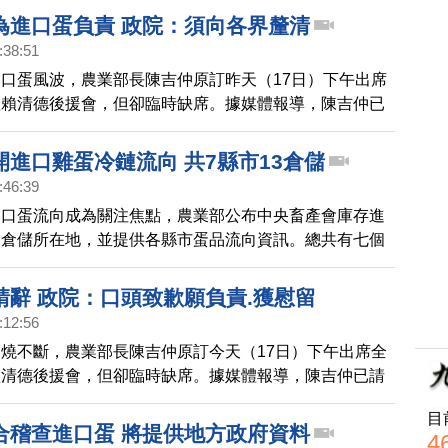
定陳吉仲任內為農業轉型的用心，是有感情的好部長。
為進口蛋負責 政院：須向各界釐清
:38:51
口蛋風波，農業部長陳吉仲原訂昨天（17日）下午出席
體賴清德後援會，但卻臨時缺席。據媒體報導，陳吉仲已
對此，行政院發言人林子倫回應，陳吉仲的確有向行政院
頭致歉，並主動表示願意負責。不過陳建仁認為，現階段
開進口雞蛋冷鏈流向 共7縣市13倉儲
任持續向各界釐清所有質疑，並對進口蛋政策進行通盤檢
:46:39
辭獲准」一事。陳建仁也已經請陳吉仲在本週四（21
進口蛋流向成為關注焦點，農業部公布中央畜產會庫存進
院院會，針對進口蛋專案提出報告。今天中午陳吉仲預計
鏈倉儲所在地，並提供各縣市蛋品流向資訊。總共有七個
豬瘟應變中心會議。
個倉儲，分布在新北市、桃園市、彰化縣、雲林縣、嘉義
與屏東縣。今天開始將針對全台十六家進口雞蛋洗選業，
請辭 政院：口頭致歉願負責.獲慰留
開連續三天的聯合輔導工作。農業部強調，會確保到期專
:12:56
，不會流入市場或加工。
燒不斷，農業部長陳吉仲原訂今天（17日）下午出席全
賴清德後援會，但卻臨時缺席。據媒體報導，陳吉仲已請
於相關傳聞，行政院表示，陳吉仲的確有向陳建仁口頭致
目
願意負責，但獲慰留。
合稽查進口蛋 將提供地方政府資料
4