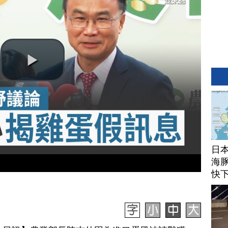
日
海豚
快