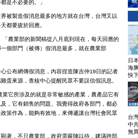
得都是不必要的。」
世界被製造假消息最多的地方就在台灣，台灣又以
每天都要疲於回應。
19）：「農業部的新聞稿從八月底到現在，每天回應的
哪一個部門（被傳）假消息最多，就在農業部
日
海豚
心公布網傳假消息，內容捏造陳吉仲19日的記者
快
感雞蛋來源，查核中心提醒民眾不要誤信假訊息。
農業它所涉及的就是非常敏感的產業，農產品它有
以及，它有銷售的問題。我覺得政府各部門，都必
去政策作為，能夠有效地，來傳遞讓台灣社會民眾
台
中
無
更顯著，不只農業部，政府需嚴陣以待，建議跨部