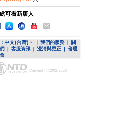
處可看新唐人
：
中文(台灣)
|
我們的服務
|
關
們
|
客服資訊
|
澄清與更正
|
倫理
會
Copyright ©2002-2026