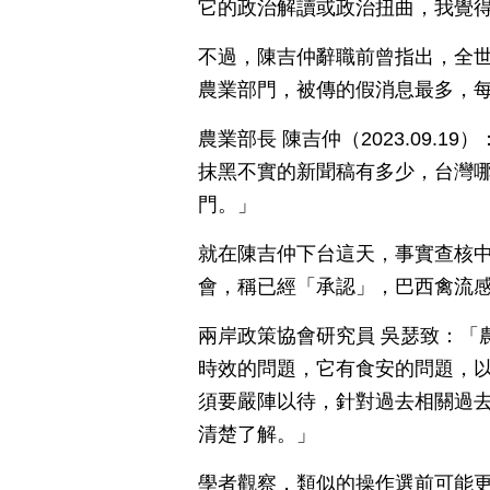
它的政治解讀或政治扭曲，我覺
不過，陳吉仲辭職前曾指出，全
農業部門，被傳的假消息最多，
農業部長 陳吉仲（2023.09.
抹黑不實的新聞稿有多少，台灣
門。」
就在陳吉仲下台這天，事實查核中
會，稱已經「承認」，巴西禽流
兩岸政策協會研究員 吳瑟致：「
時效的問題，它有食安的問題，
須要嚴陣以待，針對過去相關過
清楚了解。」
學者觀察，類似的操作選前可能