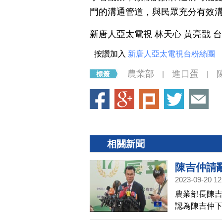
門的溝通管道，與民眾充分有效
新唐人亞太電視 林天心 黃亮戩 
按讚加入
新唐人亞太電視台粉絲團
農業部
進口蛋
|
|
相關新聞
陳吉仲請
2023-09-20 12
農業部長陳吉
認為陳吉仲
告時，要持