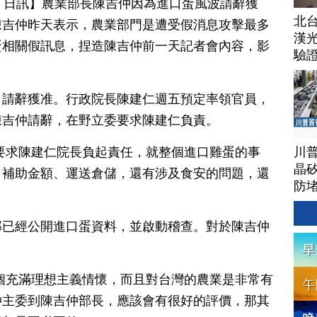
月 20 日訊】農業部長陳吉仲因為進口蛋風波請辭獲
北
陳吉仲昨天表示，農業部門是遭受假消息攻擊最多
漢
蛋相關假訊息，捏造陳吉仲前一天記者會內容，影
驗
，請辭獲准。行政院長陳建仁週五預定率領官員，
陳吉仲請辭，在野立委要求陳建仁負責。
川
要求陳建仁院長負起責任，就整個進口雞蛋的事
晶矽
、補助金額、運送倉儲，還有涉及食安的問題，還
防
部已經公開進口蛋資料，並啟動稽查。對於陳吉仲
個充滿理想主義情懷，而且對台灣的農業是非常有
仲主委到陳吉仲部長，應該會有很好的評價，那其