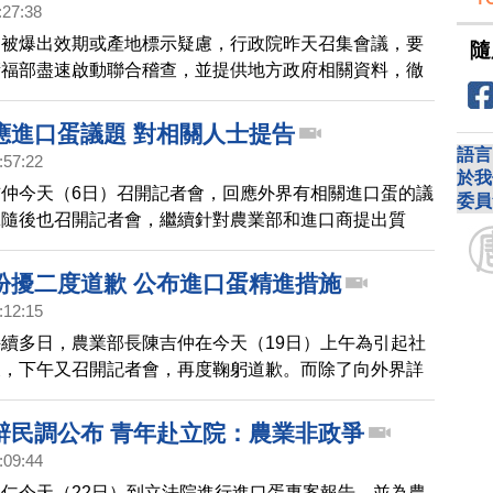
:27:38
蛋被爆出效期或產地標示疑慮，行政院昨天召集會議，要
隨
衛福部盡速啟動聯合稽查，並提供地方政府相關資料，徹
、業者是否依法辦理等。
應進口蛋議題 對相關人士提告
語言
:57:22
於我
仲今天（6日）召開記者會，回應外界有相關進口蛋的議
委員
黨隨後也召開記者會，繼續針對農業部和進口商提出質
紛擾二度道歉 公布進口蛋精進措施
:12:15
續多日，農業部長陳吉仲在今天（19日）上午為引起社
後，下午又召開記者會，再度鞠躬道歉。而除了向外界詳
的疑義以外，陳吉仲也公布了對於進口雞蛋專案的精進措
辭民調公布 青年赴立院：農業非政爭
:09:44
仁今天（22日）到立法院進行進口蛋專案報告，並為農