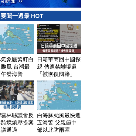
要聞一週最 HOT
本氣象廳緊盯白
日籍華商回中國探
颱風 台灣最
親 傳遭禁離境還
下午發海警
「被恢復國籍」
灣雲林縣議會反
白海豚颱風最快週
共跨境鎮壓提案
五海警 父親節中
異議通過
部以北防雨彈