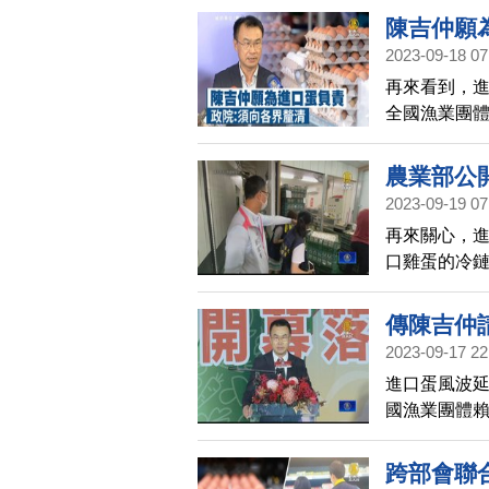
透明，也肯
陳吉仲願
2023-09-18 07
再來看到，進
全國漁業團
請辭獲准。
長陳建仁口
農業部公
陳吉仲有責
2023-09-19 07
討，並無「請
再來關心，
日）的行政
口雞蛋的冷
將主持非洲
縣市，十三
縣、高雄市
傳陳吉仲
與衛福部展
2023-09-17 22
案進口雞蛋
進口蛋風波延
國漁業團體
辭獲准。對
歉，並表示
跨部會聯