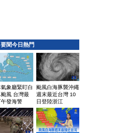
要聞今日熱門
本氣象廳緊盯白
颱風白海豚襲沖繩
颱風 台灣最
週末最近台灣 10
下午發海警
日登陸浙江