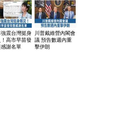
本強震台灣挺身
川普戴維營內閣會
災！高市早苗發
議 預告數週內重
整感謝名單
擊伊朗