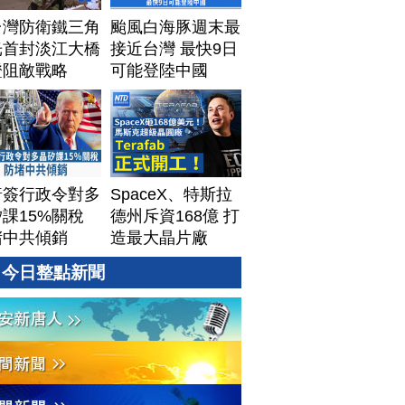
台灣防衛鐵三角
颱風白海豚週末最
光首封淡江大橋
接近台灣 最快9日
證阻敵戰略
可能登陸中國
普簽行政令對多
SpaceX、特斯拉
課15%關稅
德州斥資168億 打
堵中共傾銷
造最大晶片廠
Terafab
今日整點新聞