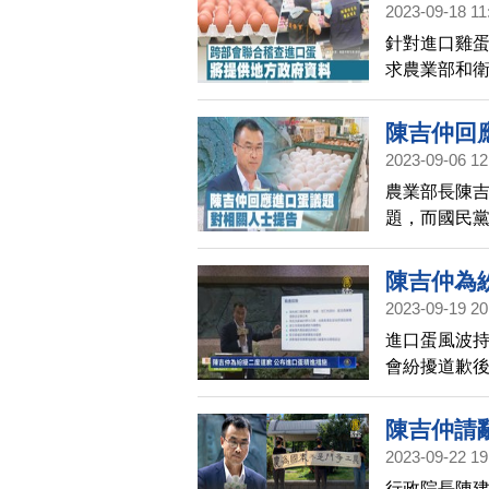
2023-09-18 11
針對進口雞
求農業部和
查雞蛋流向
陳吉仲回
2023-09-06 12
農業部長陳吉
題，而國民
疑。
陳吉仲為
2023-09-19 20
進口蛋風波持
會紛擾道歉
細說明相關
施。
陳吉仲請
2023-09-22 19
行政院長陳建