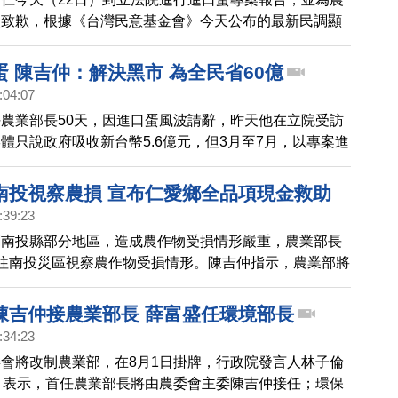
失致歉，根據《台灣民意基金會》今天公布的最新民調顯
的國人滿意陳吉仲處理缺蛋危機的表現，但有高達5成7不
，今天在立法院外也有年輕人舉起「農為國本不是鬥爭工
 陳吉仲：解決黑市 為全民省60億
他們表示，面對農業議題應實事求是，農業部門有過錯應
:04:07
但是所有針對本次事件的不實指控，都應有澄清、道歉的
農業部長50天，因進口蛋風波請辭，昨天他在立院受訪
以終止假消息對台灣社會的傷害，他們呼籲，各黨派團結
體只說政府吸收新台幣5.6億元，但3月至7月，以專案進
業發展。
顆雞蛋，解決了黑市問題，也讓每個消費者省2元，等於
。
南投視察農損 宣布仁愛鄉全品項現金救助
:39:23
創南投縣部分地區，造成農作物受損情形嚴重，農業部長
往南投災區視察農作物受損情形。陳吉仲指示，農業部將
為卡努颱風農業天然災害全品項農作物救助地區，請農友
10日內至公所申報。
陳吉仲接農業部長 薛富盛任環境部長
:34:23
會將改制農業部，在8月1日掛牌，行政院發言人林子倫
）表示，首任農業部長將由農委會主委陳吉仲接任；環保