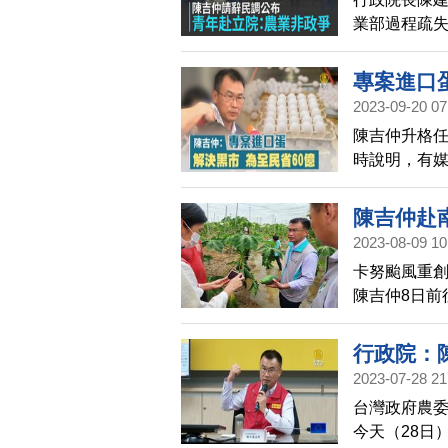
業部過程疏
示，有2成1
滿意。不過
專案進口蛋
具」布條，
2023-09-20 07
接受檢視，
陳吉仲升格任
後續作為，
時說明，有媒
促進台灣農
口供給30億
省了60億元
陳吉仲赴
2023-08-09 10
卡努颱風重
陳吉仲8日前
公告仁愛鄉
於公告次日起
行政院：
2023-07-28 21
台灣政府農委
今天（28日