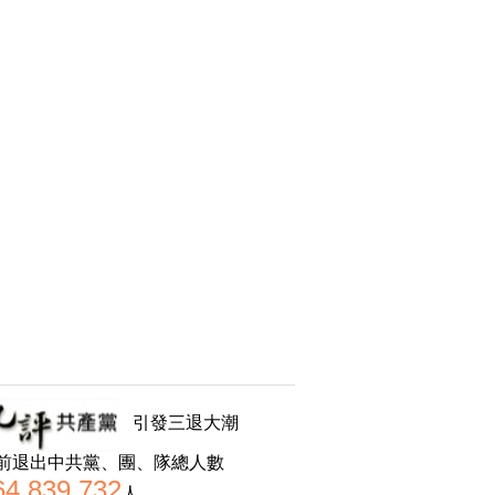
引發三退大潮
前退出中共黨、團、隊總人數
64,839,732
人