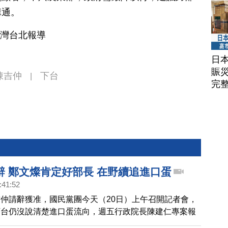
溝通。
台灣台北報導
日
賑
陳吉仲
下台
|
完
辭 鄭文燦肯定好部長 在野續追進口蛋
:41:52
仲請辭獲准，國民黨團今天（20日）上午召開記者會，
下台仍沒說清楚進口蛋流向，週五行政院長陳建仁專案報
續監督。行政院副院長鄭文燦指出，進口蛋資料完全公開