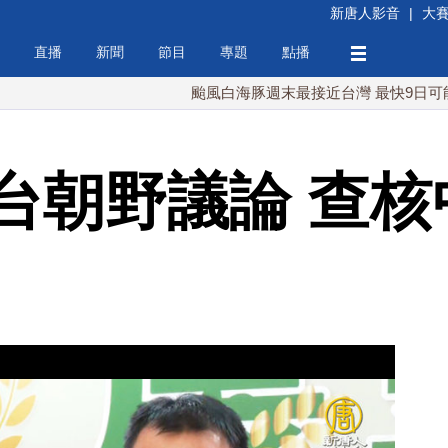
新唐人影音
|
大
直播
新聞
節目
專題
點播
颱風白海豚週末最接近台灣 最快9日可能登陸中
台朝野議論 查核