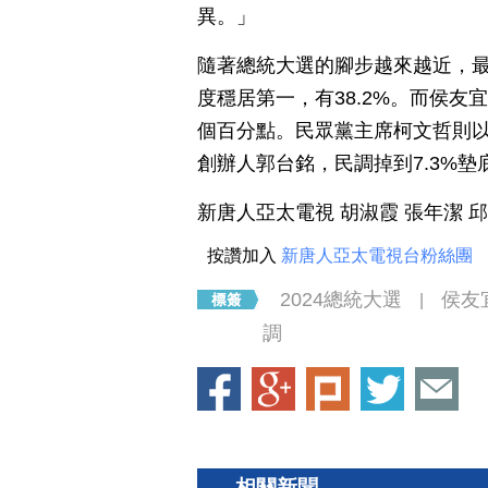
異。」
隨著總統大選的腳步越來越近，
度穩居第一，有38.2%。而侯友
個百分點。民眾黨主席柯文哲則以
創辦人郭台銘，民調掉到7.3%墊
新唐人亞太電視 胡淑霞 張年潔 
按讚加入
新唐人亞太電視台粉絲團
2024總統大選
侯友
|
調
相關新聞