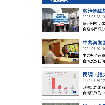
賴清德總
2025-05-23 13
歡迎回來，
會發布民調
統戰藝人等
任期的，關
中共海警
2024-06-20 19
中共對菲律
台灣反對任
軍事脅迫。
域和平穩定
民調：絕
諾。此外，
2024-08-26 12
行視訊通話
政治話題來看
隊始終站在
台灣民眾對
情溫度 17
冷」。如果不