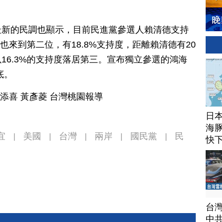
最新的民調也顯示，目前民進黨參選人賴清德支持
宜也來到第二位，有18.8%支持度，距離賴清德有20
16.3%的支持度落居第三。宣布獨立參選的鴻海
底。
邱添喜 黃彥菱 台灣桃園報導
日
海豚
宜
美國
台灣
兩岸
國民黨
民
|
|
|
|
|
快
台
中