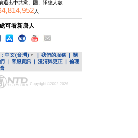
前退出中共黨、團、隊總人數
64,814,952
人
處可看新唐人
：
中文(台灣)
|
我們的服務
|
關
們
|
客服資訊
|
澄清與更正
|
倫理
會
Copyright ©2002-2026