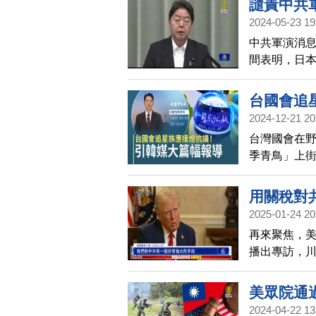
譴責中共
不是反感就
2024-05-23 19
息，絕大多
中共軍演消
大陸，台灣人
間表明，日
13%贊成與
性。而美軍
不贊成終極
台國會追
2024-12-21 20
台灣國會在野
季青鳥」上
瘋子」，引
體，大篇幅
用關稅對
2025-01-24 20
再來聚焦，
播出專訪，
普表示，關
美眾院通
2024-04-22 13