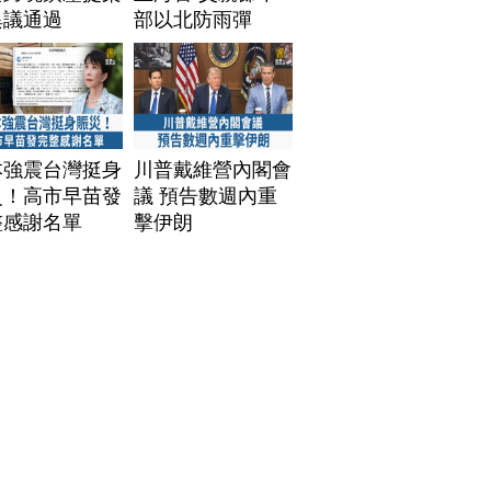
異議通過
部以北防雨彈
本強震台灣挺身
川普戴維營內閣會
災！高市早苗發
議 預告數週內重
整感謝名單
擊伊朗