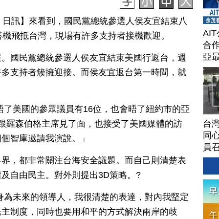
月 22 日訊】來看到，國民黨總統參選人侯友宜結束八
AI
搭機飛抵台灣，現場有許多支持者接機歡迎。
合作
亞
選。國民黨總統參選人侯友宜結束美國行返台，週
許多支持者簇擁迎接。而侯友宜返台第一時間，就
晤了美國的參眾議員有16位，也會晤了紐約市的亞
台灣
，跟羅森伯格主席見了面，也接受了美國媒體的訪
同心
四個智庫邀請我演說。」
員
各界，都非常關注台海安全議題。而自己則清楚表
及自由民主。對外則提出3D策略。?
身為未來的領導人，我很清楚的表達，對內我堅定
民主制度，同時也要用和平的方式解決兩岸的歧