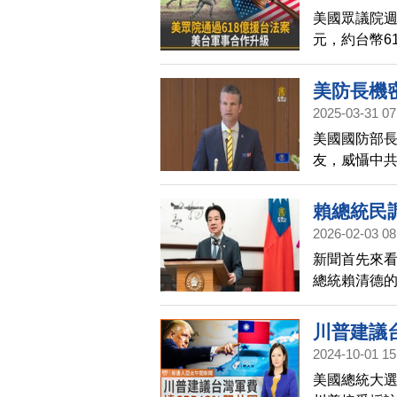
美國眾議院週
元，約台幣6
仁今天受訪
穩定上，台
美防長機
2025-03-31 07
美國國防部
友，威懾中
密文件，將
賴總統民
2026-02-03 08
新聞首先來看
總統賴清德
「黃金交叉
46%、不滿
川普建議台
不滿意」的
2024-10-01 15
美國總統大選