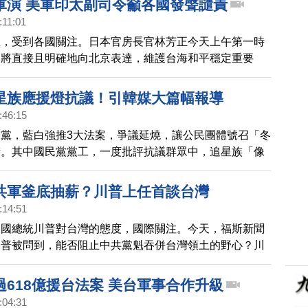
軍演 美軍印太副司令籲各國發聲譴責
是無感，往下探底。基金會指出，這項發現傳達強烈訊
:11:01
數台灣人對中共極反感、厭惡，接近心死。中共控制中國
息，受到各國關注。日本官房長官林芳正今天上午第一時
有22%認為，對岸十四億人的苦難也是台灣的苦難，
本將直接且明確地向北京表達，維護台海和平穩定重要
對岸「祖國終極統一」，六年下挫超過12個百分點，77%
印太司令部副司令，也公開譴責中共軍演。
統
星族應援燈抗議！引韓媒大篇幅報導
:46:15
黨，藍白強推3大法案，爭議延燒，讓公民團體號召「冬
街。其中國民黨黨工，一度批評抗議群眾中，追星族「像
起爭端。不僅韓式抗議應援燈，滿布街頭，引起韓國媒
報導，網友直說，台灣也有「台灣之春」。
共軍釜底抽薪？川普上任首談台灣
:14:51
美國總統川普對台灣的態度，國際關注。今天，福斯新聞
川普被問到，能否阻止中共黨魁吞併台灣領土的野心？川
鍵是他將藉由關稅應對中共。
過618億援台法案 美台軍事合作升級
:04:31