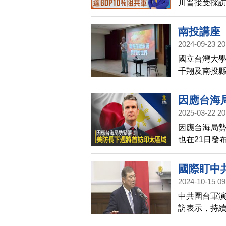
川普接受採
避免，川普也
南投講座
2024-09-23 20
國立台灣大學
千翔及南投
為「中美角力
時的講座後
因應台海
解，會後還
2025-03-22 20
因應台海局勢
也在21日發
長赫格塞斯（P
軍方表示，
國際盯中
2024-10-15 09
中共圍台軍
訪表示，持
對日本，對