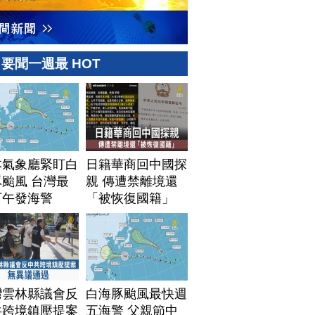
要聞一週最 HOT
本氣象廳緊盯白
日籍華商回中國探
颱風 台灣最
親 傳遭禁離境還
下午發海警
「被恢復國籍」
灣雲林縣議會反
白海豚颱風最快週
共跨境鎮壓提案
五海警 父親節中