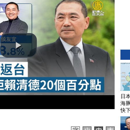
日
海豚
快