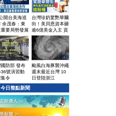
T公開台美海巡
台灣珍奶驚艷華爾
 余茂春：東
街！美貝恩資本砸
最重要局勢發展
逾6億美金入主 貢
茶拓國際版圖加速
攻美？｜#財經新
聞｜
20260806(四)
國防部 發布
颱風白海豚襲沖繩
36號演習動
週末最近台灣 10
召集令
日登陸浙江
今日整點新聞