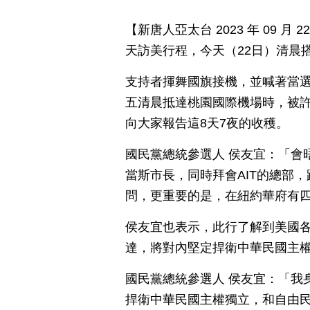
【新唐人亞太台 2023 年 09 
天訪美行程，今天（22日）清晨
支持者揮舞國旗接機，並喊著當
五清晨抵達桃園國際機場時，被
向大家報告這8天7夜的收穫。
國民黨總統參選人 侯友宜：「會
當斯市長，同時拜會AIT的總部
問，更重要的是，在紐約華府有
侯友宜也表示，此行了解到美國
達，將對內堅定捍衛中華民國主權
國民黨總統參選人 侯友宜：「我
捍衛中華民國主權獨立，和自由