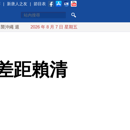
賽
|
新唐人之友
|
節目表
末最近台灣 10日登陸浙江
2026 年 8 月 7 日 星期五
川普預透露美伊談判進展 美彈藥充
差距賴清