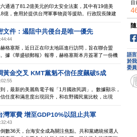
目
六通過了81.2億美元的印太安全法案，其中有19億美
4
18億，會用於提供台灣軍事物資等援助。行政院長陳建
時，感謝美國國會通過法案，並強調，在印太地區的和平
隨
灣扮演一個很重要的角色。
密文件：遏阻中共侵台是唯一優先
:44:44
長赫格塞斯，近日正在印太地區進行訪問，旨在聯合盟
語言
共。據《華盛頓郵報》報導，赫格塞斯本月簽署了一份機
於我
「遏止中共武力犯台」，列為最優先的任務。
委員
調黃金交叉 KMT黨魁不信任度飆破5成
:02:55
到，最新的美麗島電子報「1月國政民調」。數據顯示，
的信任度和滿意度出現回升，和在野國民黨比較，出現
」趨勢。根據美麗島電子報數據，賴清德目前滿意度為
意度為48%，兩者差距極小，未來極可能出現「滿意大於
灣軍費 增至GDP10%以阻止共軍
黃金交叉。
:32:43
倒數36天，台海安全成為關注焦點。共和黨總統候選人