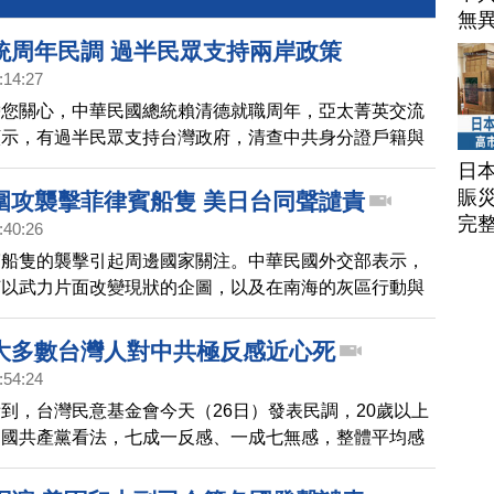
無
統周年民調 過半民眾支持兩岸政策
:14:27
帶您關心，中華民國總統賴清德就職周年，亞太菁英交流
顯示，有過半民眾支持台灣政府，清查中共身分證戶籍與
兩岸政策，不過台灣內部的兩岸共識，也是賴總統接下來
日
鍵課題。
賑
圍攻襲擊菲律賓船隻 美日台同聲譴責
完
:40:26
賓船隻的襲擊引起周邊國家關注。中華民國外交部表示，
何以武力片面改變現狀的企圖，以及在南海的灰區行動與
美國國務卿布林肯也與菲律賓外長通話，譴責中共破壞區
，並重申美國根據《共同防禦條約》對菲律賓的堅定承
大多數台灣人對中共極反感近心死
日本自衛隊統合幕僚長吉田圭秀，也與菲律賓參謀總長進
:54:24
，雙方都對事態發展表示擔憂。吉田圭秀強調，日本自衛
到，台灣民意基金會今天（26日）發表民調，20歲以上
菲律賓這邊，並將深化與菲律賓及理念相近國家的合作。
中國共產黨看法，七成一反感、一成七無感，整體平均感
.31 度「極端冰冷」。外省族群、國民黨支持者也「冰
計算 8.6%對政治完全冷漠的人，台灣人近九成六對中共