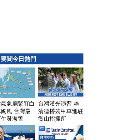
要聞今日熱門
本氣象廳緊盯白
台灣漢光演習 賴
颱風 台灣最
清德搭裝甲車進駐
下午發海警
衡山指揮所