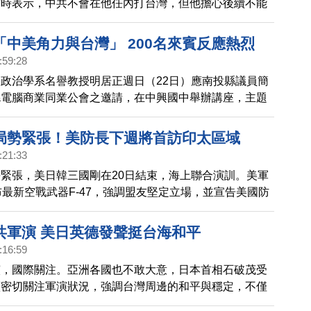
訪時表示，中共不會在他任內打台灣，但他擔心後續不能
建議台灣，將國防預算拉高到GDP的10%。
「中美角力與台灣」 200名來賓反應熱烈
:59:28
政治學系名譽教授明居正週日（22日）應南投縣議員簡
縣電腦商業同業公會之邀請，在中興國中舉辦講座，主題
下 台灣該何去何從？」現場二百名來賓專注聆聽兩個小
，不少人表示收穫良多，對美中台局勢更能清晰認識與了
局勢緊張！美防長下週將首訪印太區域
紛紛提出問題交流。
:21:33
緊張，美日韓三國剛在20日結束，海上聯合演訓。美軍
布最新空戰武器F-47，強調盟友堅定立場，並宣告美國防
ete Hegseth），上任後將首度出訪印太地區。而台灣
共機共艦持續擾台，針對共軍實施嚴密監控應處。
共軍演 美日英德發聲挺台海和平
:16:59
演，國際關注。亞洲各國也不敢大意，日本首相石破茂受
續密切關注軍演狀況，強調台灣周邊的和平與穩定，不僅
地區而言也是極為重要的問題，日本防衛大臣也緊盯共軍