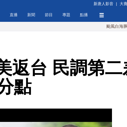
新唐人影音
|
大
直播
新聞
節目
專題
點播
颱風白海豚襲沖繩 週
美返台 民調第二
百分點