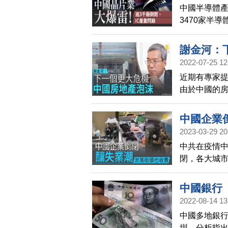
中國半導體產
3470家半
產量同比暴跌
國IC總產量
謝金河：
軟，加上美
2022-07-25 12
近期有專家
由於中國的
除泡沫的日
中國企業
2023-03-29 20
中共在疫情
閉，各大城
迫露宿街頭
中國銀行
2022-08-14 13
中國多地銀行
圳。分析指