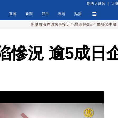
新唐人影音
|
大
直播
新聞
節目
專題
點播
颱風白海豚週末最接近台灣 最快9日可能登陸中國
台
陷慘況 逾5成日