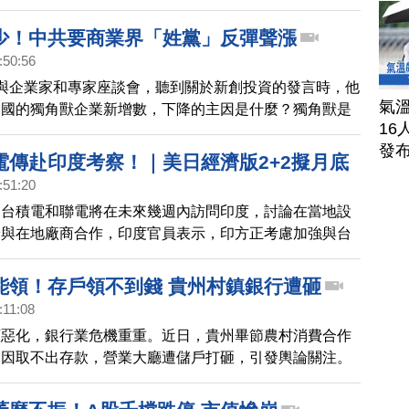
影《大賣空》主角原型柏瑞（Michael Burry）創辦的
Asset Management，也出售中國阿里巴巴和京東的全部美
少！中共要商業界「姓黨」反彈聲漲
ADR），合計相當於35萬股，約佔公司總資產的20%。
:50:56
聞分析，美國頂級投資公司正將資金重新分配到更有前景
與企業家和專家座談會，聽到關於新創投資的發言時，他
。
氣溫
中國的獨角獸企業新增數，下降的主因是什麼？獨角獸是
16
億美元的民營新創公司。中共黨媒沒報導企業家的回答。
發
在社群平台引起熱議，有微博用戶指出，早晚要被中共所
電傳赴印度考察！｜美日經濟版2+2擬月底
願意投資和擴張？《華爾街日報》12日指出，中共多年
:51:20
日商加碼投資台灣百億元！｜中國財政缺口
民營企業遵循共產黨目標，甚至試圖接管當局認為無法控
，台積電和聯電將在未來幾週內訪問印度，討論在當地設
部門，納入黨國的控制。
論與在地廠商合作，印度官員表示，印方正考慮加強與台
，實現互惠互利。
能領！存戶領不到錢 貴州村鎮銀行遭砸
:11:08
續惡化，銀行業危機重重。近日，貴州畢節農村消費合作
，因取不出存款，營業大廳遭儲戶打砸，引發輿論關注。