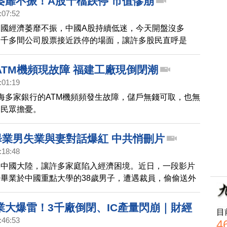
萎靡不振！A股千檔跌停 市值慘崩
:07:52
國經濟萎靡不振，中國A股持續低迷，今天開盤沒多
兩千多間公司股票接近跌停的場面，讓許多股民直呼是
。上證指數一度跌至2655點，狂跌2.75%。《金融時
，隨著過年封關腳步逼近，中國股市持續崩跌，市值從
ATM機頻現故障 福建工廠現倒閉潮
點，跌了超過60%，蒸發近2兆美元，約新台幣62.8兆
:01:19
海多家銀行的ATM機頻頻發生故障，儲戶無錢可取，也無
發民眾擔憂。
1畢業男失業與妻對話爆紅 中共悄刪片
:18:48
捲中國大陸，讓許多家庭陷入經濟困境。近日，一段影片
畢業於中國重點大學的38歲男子，遭遇裁員，偷偷送外
子發現。這段爆紅影片，已被中共當局撤下熱搜榜，網友
平台上的轉發大多也被刪除。
業大爆雷！3千廠倒閉、IC產量閃崩｜財經
目
:46:53
4