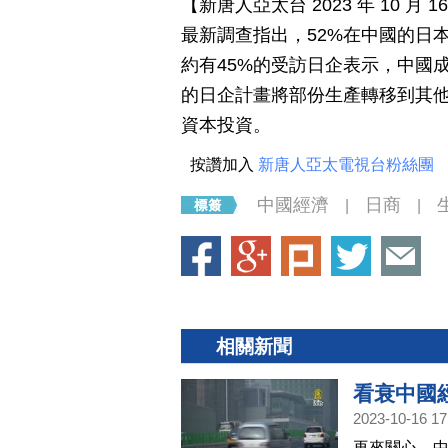
【新唐人亞太台 2023 年 10 
最新調查指出，52%在中國的日
約有45%的受訪日企表示，中國
的日企計畫將部份生產轉移到其他
資本投資。
按讚加入
新唐人亞太電視台粉絲團
中國經濟
日商
|
|
相關新聞
看衰中國
2023-10-16 17
再來關心，中