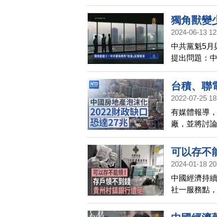
中國持股。而電
基金Scion 
獨角獸變
國存託憑證（
2024-06-13 12
根據日經新
中共黨魁5月
的晶片產業
提出問題：
指估值達10
座談消息，
台積、聯
謂國有化，誰
2022-07-25 18
登場！｜
來竭力確保
有媒體報導
恐達27兆
制的公司或
廠，並將討
灣經貿往來
可以存不
2024-01-18 20
中國經濟持
社一服務點