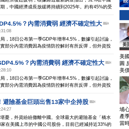
期，中國經濟成長放緩將持續到2025年。約有45%的受
，中國成長放緩已經影響了他們的業務目前，近三分之二
部份生產轉移到其他地區，另外，12%的日企表示，將
GDP4.5%？內需消費弱 經濟不確定性大
的資本投資。
:31:08
局，18日公布第一季GDP年增率4.5%，數據引起討論，
確實部分內需消費因為疫情防控解封有所反彈，但外資投
不振，年輕人失業問題是有待解決，中國經濟面臨多重挑
美
DP4.5%？內需消費弱 經濟不確定性大
圓 
美
:28:10
局，18日公布第一季GDP年增率4.5%，數據引起討論，
確實部分內需消費因為疫情防控解封有所反彈，但外資投
不振，年輕人失業問題是有待解決，中國經濟面臨多重挑
！避險基金巨頭出售13家中企持股
埔
:24:27
產季
景堪憂，外資紛紛撤離中國。全球最大的避險基金「橋水
當
3家在美國上市的中國公司股份，目前已經減持近33%的