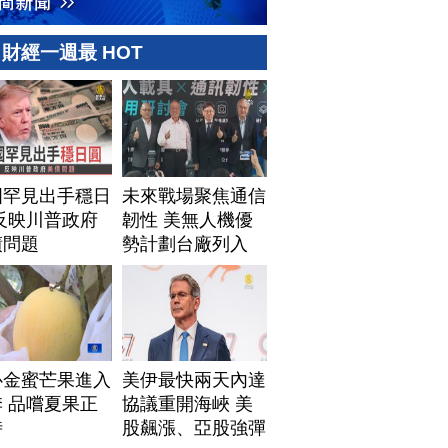
財經一週最 HOT
國罕見出手穩日
未來戰場聚焦通信
反映川普政府
韌性 美無人機優
債問題
勢計劃台廠列入
心金蜜芒果進入
美伊最快兩天內達
 品嚐夏果正
協議重開海峽 美
時
股飆漲、亞股強彈