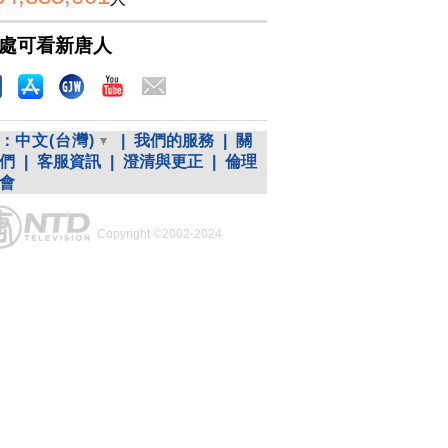
處可看新唐人
：
中文(台灣)
|
我們的服務
|
關
們
|
客服資訊
|
澄清與更正
|
倫理
會
Copyright ©2002-2024