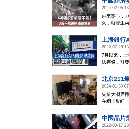
中國經濟
2024-02-05 13
再來關心，中
久，就發生
「亡國徵兆」
報》就指出
上海銀行
2021年最高
2022-07-29 13
元。
7月以來，上
法存錢，引
北京21
2024-01-30 07
失業大潮席
在網上爆紅，
賣，卻被妻
在中國網絡
中國晶片
2022-09-17 20
100秒