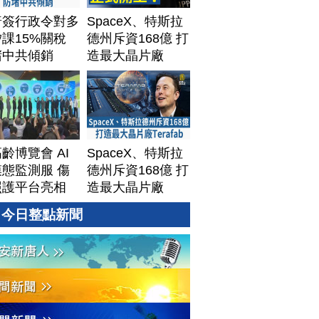
普簽行政令對多
SpaceX、特斯拉
課15%關稅
德州斥資168億 打
堵中共傾銷
造最大晶片廠
Terafab
齡博覽會 AI
SpaceX、特斯拉
態監測服 傷
德州斥資168億 打
照護平台亮相
造最大晶片廠
Terafab
今日整點新聞