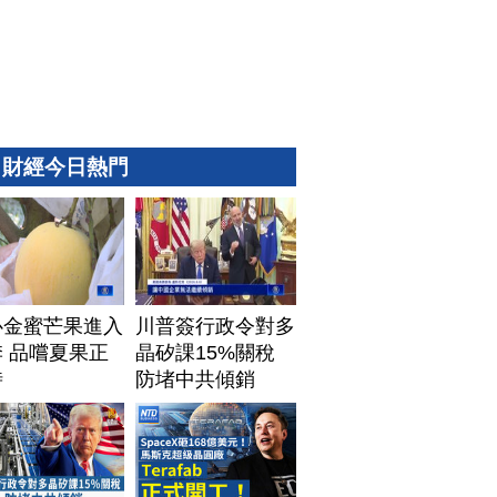
財經今日熱門
心金蜜芒果進入
川普簽行政令對多
 品嚐夏果正
晶矽課15%關稅
時
防堵中共傾銷