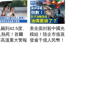
飆到42.5度、
美全面封殺中國光
人熱死！首爾
模組！陸企市值蒸
布高溫重大警報
發逾千億人民幣！
AI資料中心供應鏈
洗牌？台灣喜迎轉
單！成關鍵樞紐？
｜#財經新聞
│20260805 (三)