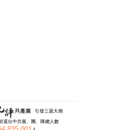
引發三退大潮
前退出中共黨、團、隊總人數
64,835,001
人