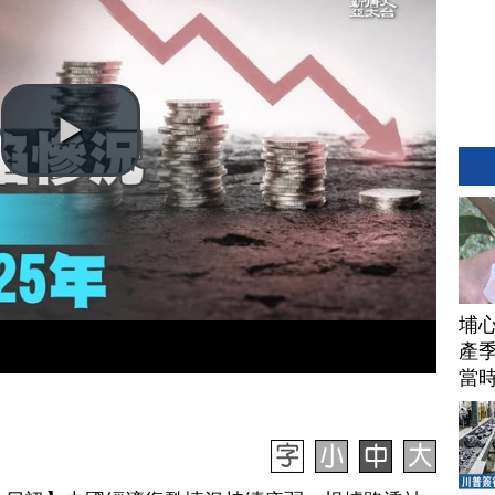
埔
產季
當