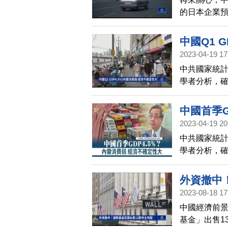
的日本企業預
訪日企表示
的日企計畫將
中國Q1 
限制在中國
2023-04-19 17
中共國家統計
學者分析，
資信心依舊
戰。
中國首季G
2023-04-19 20
中共國家統計
學者分析，
資信心依舊
戰。
外資撤中
2023-08-18 17
中國經濟前
基金」出售1