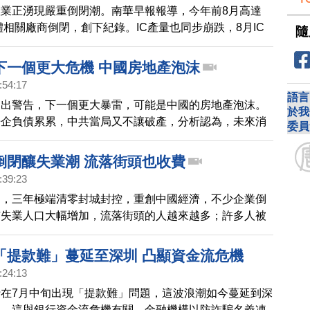
業正湧現嚴重倒閉潮。南華早報報導，今年前8月高達
導體相關廠商倒閉，創下紀錄。IC產量也同步崩跌，8月IC
隨
24.7%，創下1997年有紀錄以來單月最大降幅，前8月中
同比下滑10%。顯示中國經濟低迷、清零封鎖的消費疲
下一個更大危機 中國房地產泡沫
中科技戰，都對晶片業造成壓力。
:54:17
語言
提出警告，下一個更大暴雷，可能是中國的房地產泡沫。
於我
房企負債累累，中共當局又不讓破產，分析認為，未來消
委員
子恐怕非常漫長。
倒閉釀失業潮 流落街頭也收費
:39:23
中，三年極端清零封城封控，重創中國經濟，不少企業倒
市失業人口大幅增加，流落街頭的人越來越多；許多人被
，還傳出有人被當局收取所謂「睡橋洞費」。
「提款難」蔓延至深圳 凸顯資金流危機
:24:13
在7月中旬出現「提款難」問題，這波浪潮如今蔓延到深
出，這與銀行資金流危機有關，金融機構以防詐騙名義凍