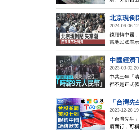
結儲戶帳戶
北京現倒
2024-06-06 12
鏡頭轉中國
當地民眾表
少。
中國經濟
2023-03-02 20
中共三年「
都不是正式
有工廠招募臨
40元左右，
「台灣先
2023-12-28 19
術領先！
「台灣先生
陸股的外
肩而行，可
天遭中共
台股績效還贏