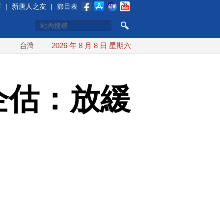
賽
|
新唐人之友
|
節目表
灣漢光首結合城鎮演習 AIT連續發文讚「韌性台灣」
2026 年 8 月 8 日 星期六
搞分化？
企估：放緩