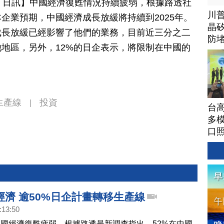
月 16 日訊】中國經濟復甦情況持續疲弱，根據路透社
川
本企業預期，中國經濟成長放緩將持續到2025年。
晶矽
成長放緩已經影響了他們的業務，目前近三分之二
防
地區，另外，12%的日企表示，將限制在中國的
生產線
投資
|
台高
多模
口
經濟 逾50%日企計畫轉移生產線
:13:50
國經濟復甦疲弱，根據路透最新調查指出，52%在中國