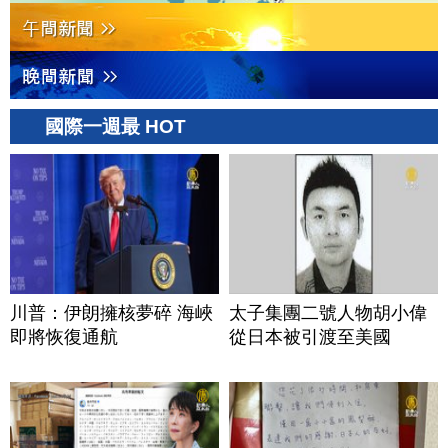
國際一週最 HOT
川普：伊朗擁核夢碎 海峽
太子集團二號人物胡小偉
即將恢復通航
從日本被引渡至美國