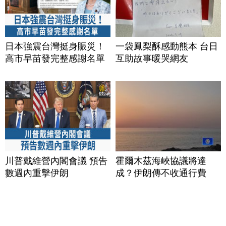
日本強震台灣挺身賑災！
一袋鳳梨酥感動熊本 台日
高市早苗發完整感謝名單
互助故事暖哭網友
川普戴維營內閣會議 預告
霍爾木茲海峽協議將達
數週內重擊伊朗
成？伊朗傳不收通行費