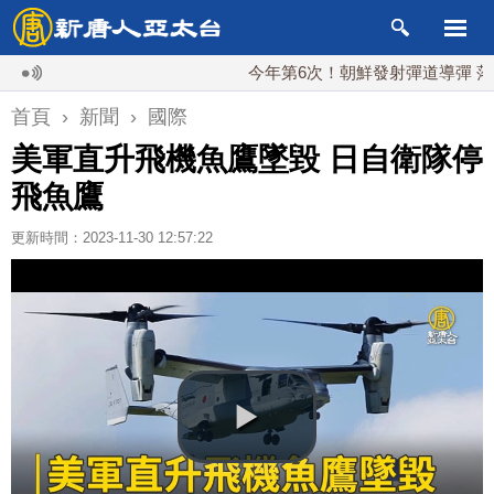
今年第6次！朝鮮發射彈道導彈 落日本E
首頁
›
新聞
›
國際
美軍直升飛機魚鷹墜毀 日自衛隊停
飛魚鷹
更新時間：2023-11-30 12:57:22