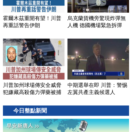
霍爾木茲重開有望！川普
烏克蘭貨機旁驚現炸彈無
再重話警告伊朗
人機 德國機場緊急拆彈
川普加州球場傳安全威脅
中期選舉在即 川普：警惕
犯嫌藏高殺傷力彈藥被捕
左翼共產主義候選人
今日整點新聞