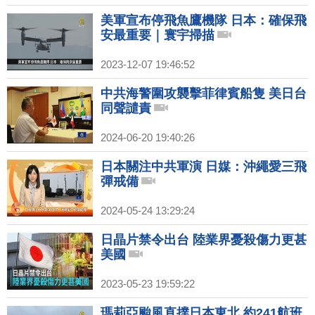
美軍宣布停飛魚鷹機隊 日本：確保飛
安最重要｜寰宇掃描
2023-12-07 19:46:52
中共海警圍攻襲擊菲律賓船隻 美日台
同聲譴責
2024-06-20 19:40:26
日本關注中共軍演 日媒：沖繩愛三飛
彈戒備
2024-05-24 13:29:24
日晶片禁令出台 陸業界憂殺傷力更甚
美國
2023-05-23 19:59:22
瑪莉亞颱風直撲日本東北 約241航班