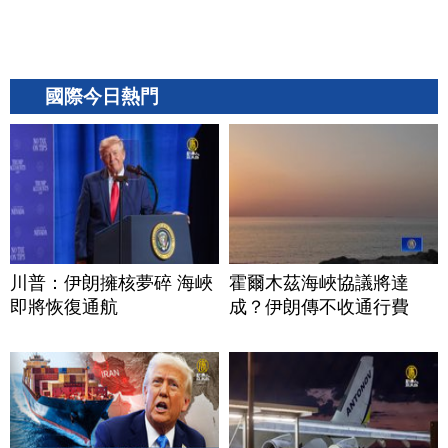
國際今日熱門
川普：伊朗擁核夢碎 海峽
霍爾木茲海峽協議將達
即將恢復通航
成？伊朗傳不收通行費