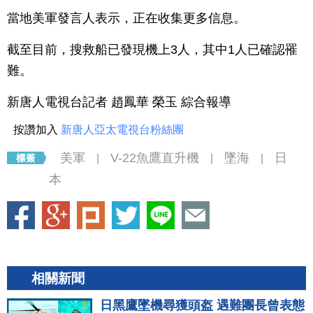
當地美軍發言人表示，正在收集更多信息。
截至目前，搜救船已發現機上3人，其中1人已確認罹
難。
新唐人電視台記者 趙鳳華 榮玉 綜合報導
按讚加入
新唐人亞太電視台粉絲團
美軍
V-22魚鷹直升機
墜海
日
|
|
|
本
相關新聞
日黑鷹墜機尋獲頭盔 遇難團長曾表態