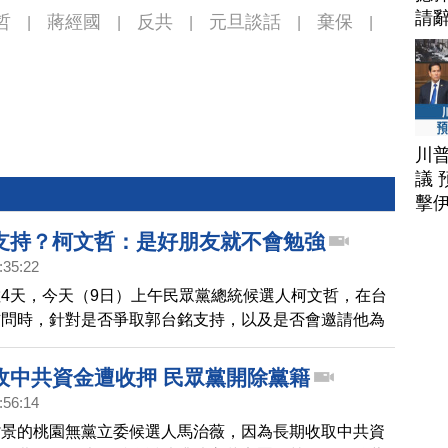
請
哲
蔣經國
反共
元旦談話
棄保
|
|
|
|
|
川
議 
擊
支持？柯文哲：是好朋友就不會勉強
:35:22
4天，今天（9日）上午民眾黨總統候選人柯文哲，在台
訪問時，針對是否爭取郭台銘支持，以及是否會邀請他為
以正面態度回應，不過對於郭董近期對選舉的沉默，也表
難的地方，是好朋友就不勉強別人。
收中共資金遭收押 民眾黨開除黨籍
:56:14
背景的桃園無黨立委候選人馬治薇，因為長期收取中共資