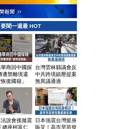
要聞一週最 HOT
籍華商回中國探
台灣雲林縣議會反
傳遭禁離境還
中共跨境鎮壓提案
被恢復國籍」
無異議通過
達法說會後拋震
日本強震台灣挺身
 總座柯富仁
賑災！高市早苗發