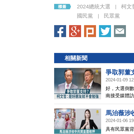
2024總統大選
柯文
|
國民黨
民眾黨
|
相關新聞
爭取郭董
2024-01-09 12
好，大選倒數
南接受媒體
自己站台，
示每個人為
馬治薇涉
2024-01-06 19
具有民眾黨