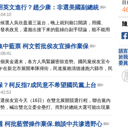
目
據台灣兩成的政治版圖。請教老師，您對這次大選柯文哲
用英文進行？趙少康：非選美國副總統
4
。
:04:10
統候選人吳欣盈週三返台，晚上就到廟口開講，用國、
隨
，發表政見，還拋出接下來的藍綠白副手辯論，能不能用
趙少康則不置可否說，又不是選美國副總統。
集中藍票 柯文哲批侯友宜操作棄保
語言
:08:41
於我
一個黃金週末，各方人馬緊鑼密鼓造勢。國民黨侯友宜今
委員
午在新北市展開車隊掃街，民進黨賴清德連跑六縣市，民
在中台灣密集造勢。面對國民黨操作棄保，以及韓國瑜號
歸，柯文哲認為選舉板塊已經大致底定。
保？柯反指7成民意不希望國民黨上台
:42:53
選侯友宜今天（16日）在雙北展開競選行程，聯合黨內
造勢，喊出雙北立委全壘打。而對於總統大選可能出現棄
調稱民眾黨柯文哲將流失7％的支持度，柯文哲認為棄保
且7成台灣人不希望國民黨上台。
週 柯批藍營操作棄保.賴談中共滲透野心