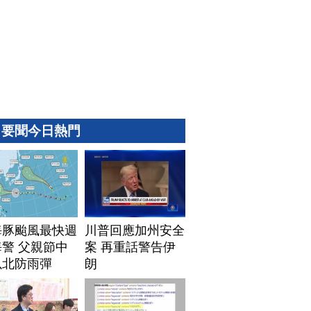
要聞今日熱門
海豚颱風最快週
川普回應加州安全
警 父親節中
案 再重話警告伊
以北防雨彈
朗