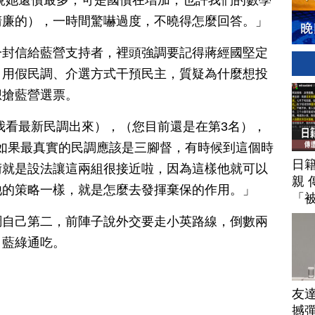
說她還債最多，可是國債在增加，也許我們的數學
清廉的），一時間驚嚇過度，不曉得怎麼回答。」
一封信給藍營支持者，裡頭強調要記得蔣經國堅定
，用假民調、介選方式干預民主，質疑為什麼想投
想搶藍營選票。
我看最新民調出來），（您目前還是在第3名），
如果最真實的民調應該是三腳督，有時候到這個時
日
術就是設法讓這兩組很接近啦，因為這樣他就可以
親 
他的策略一樣，就是怎麼去發揮棄保的作用。」
「
調自己第二，前陣子說外交要走小英路線，倒數兩
，藍綠通吃。
友
撼彈