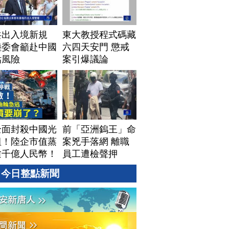
共出入境新規
東大教授程式碼藏
陸委會籲赴中國
六四天安門 懲戒
估風險
案引爆議論
全面封殺中國光
前「亞洲鎢王」命
組！陸企市值蒸
案兇手落網 離職
逾千億人民幣！
員工遭檢聲押
資料中心供應鏈
今日整點新聞
牌？台灣喜迎轉
！成關鍵樞紐？
#財經新聞
260805 (三)