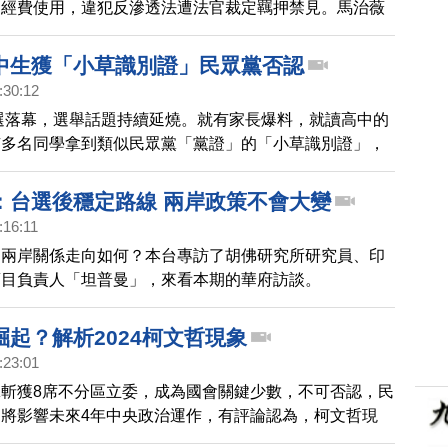
選經費使用，違犯反滲透法遭法官裁定羈押禁見。馬治薇
籍，也多次在競選場合與黨主席柯文哲同框。柯文哲今天
表示，公開活動合影無法避免。而民眾黨也決議開除馬治
中生獲「小草識別證」民眾黨否認
:30:12
大選落幕，選舉話題持續延燒。就有家長爆料，就讀高中的
有多名同學拿到類似民眾黨「黨證」的「小草識別證」，
0新台幣就能得到一張，儘管民眾黨否認有小草證，但家
中校園遭到政治滲透。
：台選後穩定路線 兩岸政策不會大變
:16:11
，兩岸關係走向如何？本台專訪了胡佛研究所研究員、印
項目負責人「坦普曼」，來看本期的華府訪談。
起？解析2024柯文哲現象
:23:01
斬獲8席不分區立委，成為國會關鍵少數，不可否認，民
將影響未來4年中央政治運作，有評論認為，柯文哲現
灣政治結構出現一個長期性、常態化的轉變，那就是：民