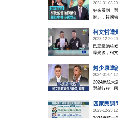
2024-01-08 20
好來看到，
府」，韓國
中投給國民
再次喊出聯
柯文哲遭
益。賴清德
2023-12-20 20
中共資金進
民眾黨總統
曝光後，柯
清空。民進黨
要他把獲利
趙少康邀
2024-01-04 12
2024總統
選舉行程；
請柯文哲和
示，國民黨
四家民調
經失格。
2023-12-29 12
2024總統