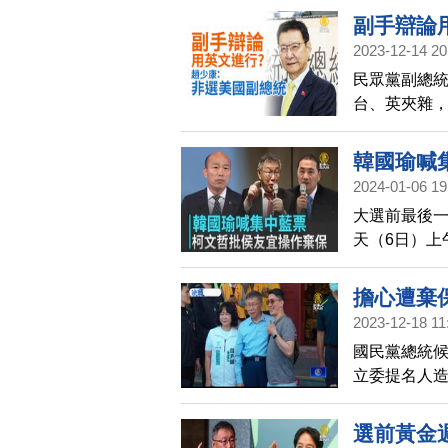
粹勢力將佔
副手辯論
現象的觀察
2023-12-14 20
民眾黨副總
台、英夾雜
英文進行，
韓國瑜喊
2024-01-06 19
大選前最後
天（6日）上
眾黨柯文哲
召支持者回
擔心遭棄
2023-12-18 11
國民黨總統候
立委提名人
保效應，有民
效果有限，而
選前黃金