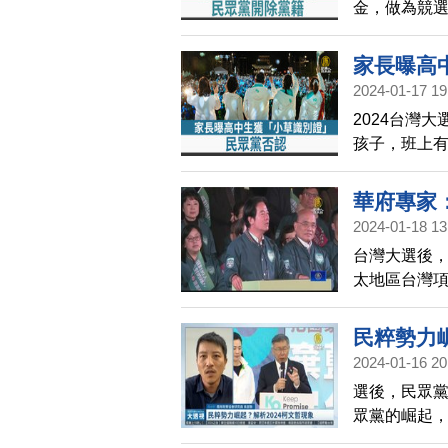
金，做為競
具有民眾黨
（6日）受訪
家長曝高
薇黨籍。
2024-01-17 19
2024台灣
孩子，班上
傳出繳交50
長仍擔心高
華府專家
2024-01-18 13
台灣大選後
太地區台灣
民粹勢力崛
2024-01-16 20
選後，民眾黨
眾黨的崛起，
象，代表台