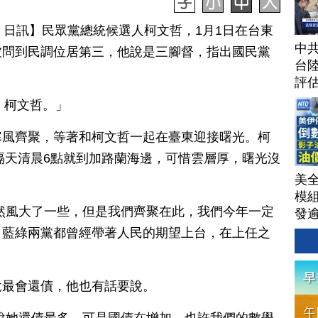
月 01 日訊】民眾黨總統候選人柯文哲，1月1日在台東
中
被問到民調位居第三，他說是三腳督，指出國民黨
台
評
擇、柯文哲。」
寒風齊聚，等著和柯文哲一起在臺東迎接曙光。柯
，隔天清晨6點就到加路蘭海邊，可惜雲層厚，曙光沒
美
模
然風大了一些，但是我們齊聚在此，我們今年一定
發
AI
。藍綠兩黨都曾經帶著人民的期望上台，在上任之
洗
單
｜
說最會還債，他也有話要說。
│20