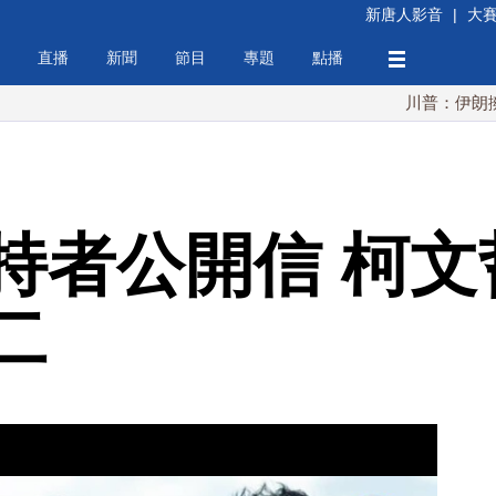
新唐人影音
|
大
直播
新聞
節目
專題
點播
川普：伊朗擁核夢碎 
持者公開信 柯文
二