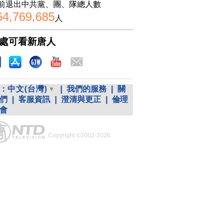
前退出中共黨、團、隊總人數
64,769,685
人
處可看新唐人
：
中文(台灣)
|
我們的服務
|
關
們
|
客服資訊
|
澄清與更正
|
倫理
會
Copyright ©2002-2026