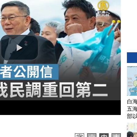
白
五海
部