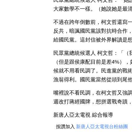
民眾黨總統候選人 柯文哲：「她
大家數學不一樣。（她說她是最
不過在跨年倒數前，柯文哲還寫
反共，暗諷國民黨該對抗時合作
給國民黨。這封信被外界解讀是
民眾黨總統候選人 柯文哲：「（
（但是跟侯康配目前是差4%），
候就不用看民調了。民進黨的戰
漁翁得利。國民黨當然從頭到尾
嘴裡說不看民調，在柯文哲又強
週改打蔣經國牌，想拼選戰奇蹟
新唐人亞太電視 綜合報導
按讚加入
新唐人亞太電視台粉絲團