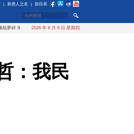
賽
|
新唐人之友
|
節目表
海峽即將恢復通航
2026 年 8 月 6 日 星期四
烏克蘭貨機旁驚現炸彈無人機 德國機場緊急
哲：我民