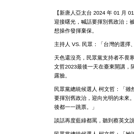
【新唐人亞太台 2024 年 01 
迎接曙光，喊話要揮別舊政治；
想操作發揮棄保。
主持人 VS. 民眾：「台灣的選
天色還沒亮，民眾黨支持者不畏
文哲2023最後一天在臺東開講
露臉。
民眾黨總統候選人 柯文哲：「雖
要揮別舊政治，迎向光明的未來
後都一一跳票。」
談話再度藍綠都罵，聽到蔡英文