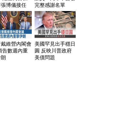
辭張博儀接任
完整感謝名單
普戴維營內閣會
美國罕見出手穩日
預告數週內重
圓 反映川普政府
伊朗
美債問題