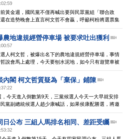
:02:59
選前黃金週，國民黨不僅再喊出要與民眾黨組「聯合政
瑜還在造勢晚會上直言柯文哲不會贏，呼籲柯粉將選票集
黨。遭柯文哲批評，國民黨選前只剩操作棄保。對於藍營
合政府，賴清德認為只是競選口號，是為了謀求政治利
爆農地違規經營停車場 被要求吐出獲利
也針對前民眾黨桃園黨部發言人馬治薇，被查出涉嫌接受
:00:57
行選舉一事，再次呼籲民眾，用選票守護台灣民主。
候選人柯文哲，被爆出名下的農地違規經營停車場，事情
文哲說會馬上處理，今天要刨水泥地，如今只有遊覽車被
發言人卓冠廷爆料，違規經營停車場，恐怕長達15年，
吐出來。
談內閣 柯文哲質疑為「棄保」鋪陳
:37:22
大選，今天進入倒數第9天，三黨候選人今天一大早就安排
國民黨副總統候選人趙少康喊話，如果侯康配勝選，將邀
郭台銘共商內閣人選，對此，民眾黨總統候選人柯文哲表
是在鋪陳棄保，並說趙少康身為副手候選人，說這番話已
同日公布 三組人馬排名相同、差距受矚
:53:32
大選今天進入倒數第15天，今天有四家民調公布，三組人馬