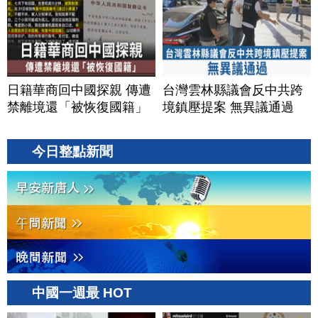
日籍華商回中國探親 傳遭
台灣雲林縣議會反中共跨
禁離境還「被恢復國籍」
境鎮壓提案 無異議通過
今日整點新聞
中國一週最 HOT