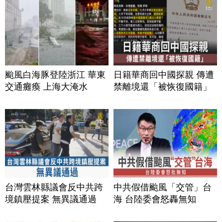
颱風白海豚登陸浙江 華東
日籍華商回中國探親 傳遭
交通癱瘓 上海大淹水
禁離境還「被恢復國籍」
台灣雲林縣議會反中共跨
中共假借颱風「交管」台
境鎮壓提案 無異議通過
海 台陸委會怒轟無知