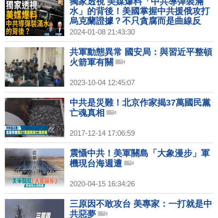
獨家透視 美媒爆料「中共導彈裝滿
水」的背後！美國掌握中共援俄攻打
烏克蘭證據？不只貪腐而是曲線反
習？縱看中國經濟崩壞大走勢！選總
2024-01-08 21:43:30
統也是選未來！｜吳嘉隆｜黃清龍｜
新聞大破解 【2024年1月8日】
共軍動態異常 國安局：與習近平整頓
火箭軍有關
2023-10-04 12:45:07
中共是災難！北京作家揭37萬國民黨
亡魂真相
2017-12-14 17:06:59
震懾中共！美軍關島「大象漫步」軍
機現台海週遭
2020-04-15 16:34:26
三原因不敢攻台 美專家：一打就是中
共惡夢