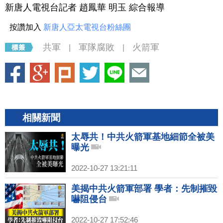
新唐人電視台記者 趙鳳華 明玉 綜合報導
按讚加入
新唐人亞太電視台粉絲團
共軍
軍隊腐敗
火箭軍
|
|
相關新聞
太辱共！中共火箭軍基地細節全被美
曝光
2022-10-27 13:21:11
美揭中共火箭軍部署 學者：先制摧毀
嚇阻侵台
2022-10-27 17:52:46