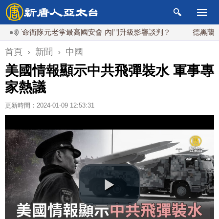
命衛隊元老掌最高國安會 內鬥升級影響談判？
德黑蘭等七城掀
首頁
›
新聞
›
中國
美國情報顯示中共飛彈裝水 軍事專
家熱議
更新時間：2024-01-09 12:53:31