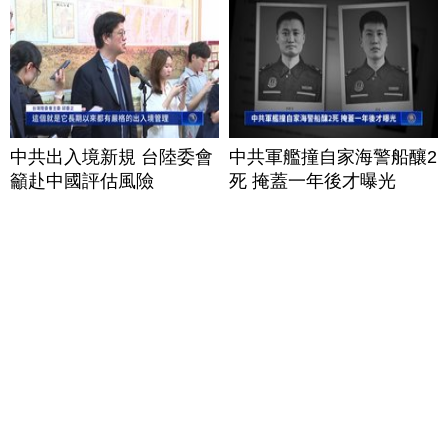
中共出入境新規 台陸委會
中共軍艦撞自家海警船釀2
籲赴中國評估風險
死 掩蓋一年後才曝光