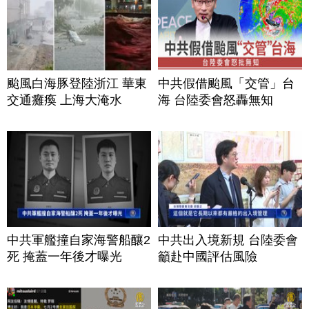
颱風白海豚登陸浙江 華東
中共假借颱風「交管」台
交通癱瘓 上海大淹水
海 台陸委會怒轟無知
中共軍艦撞自家海警船釀2
中共出入境新規 台陸委會
死 掩蓋一年後才曝光
籲赴中國評估風險