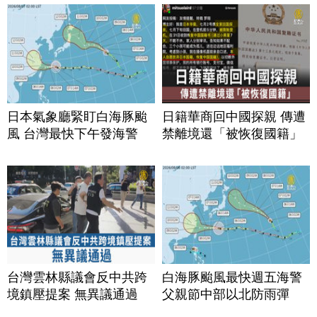
日本氣象廳緊盯白海豚颱
日籍華商回中國探親 傳遭
風 台灣最快下午發海警
禁離境還「被恢復國籍」
台灣雲林縣議會反中共跨
白海豚颱風最快週五海警
境鎮壓提案 無異議通過
父親節中部以北防雨彈