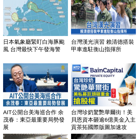
日本氣象廳緊盯白海豚颱
台灣漢光演習 賴清德搭裝
風 台灣最快下午發海警
甲車進駐衡山指揮所
AIT公開台美海巡合作 余
台灣珍奶驚艷華爾街！美
茂春：東亞最重要局勢發
貝恩資本砸逾6億美金入主
展
貢茶拓國際版圖加速攻
美？｜#財經新聞｜