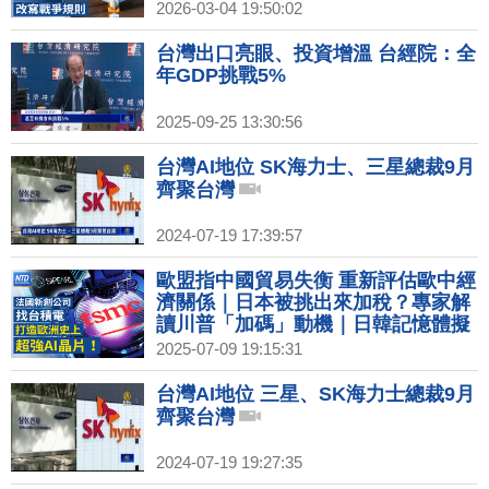
襲伊朗借助AI 演算法致勝重塑戰爭格
2026-03-04 19:50:02
局？｜印石油庫存將見底 川普擬派美
軍護荷莫茲海峽油輪｜打伊朗投擲2
台灣出口亮眼、投資增溫 台經院：全
千枚炸彈 白宮召見國防產業高層
年GDP挑戰5%
2025-09-25 13:30:56
台灣AI地位 SK海力士、三星總裁9月
齊聚台灣
2024-07-19 17:39:57
歐盟指中國貿易失衡 重新評估歐中經
濟關係｜日本被挑出來加稅？專家解
讀川普「加碼」動機｜日韓記憶體擬
漲價因應關稅 台積代工價或將上漲｜
2025-07-09 19:15:31
微風北車年營收30億！合約將至傳統
一潤泰競逐
台灣AI地位 三星、SK海力士總裁9月
齊聚台灣
2024-07-19 19:27:35