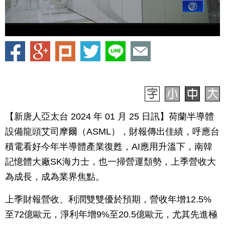
【新唐人亞太台 2024 年 01 月 25 日訊】荷蘭半導體
設備龍頭艾司摩爾（ASML），財報傳出佳績，呼應台
積電看好今年半導體產業復甦，AI應用升溫下，南韓
記憶體大廠SK海力士，也一掃營運頹勢，上季營收大
為成長，成為業界焦點。
上季財報營收、利潤雙雙優於預期，營收年增12.5%
至72億歐元，淨利年增9%至20.5億歐元，尤其先進極