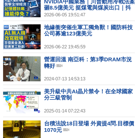
NVIDIA中國業務｜川普動用冷戰法案
砸8.5億美元 挺煤電與煤炭出口｜抖
音配合中共抓人 評論：微信、小紅書
2026-06-05 19:51:47
都被滲透｜AI釀晶片通膨擴全球經濟
領域！記憶體狂飆 消費端難逃｜15家
地緣衝突催生軍工獨角獸！國防科技
日業者應援 台鐵路便當節成跨國觀光
公司募逾123億美元
大使
2026-06-22 19:45:59
營運回溫 南亞科：第3季DRAM市況
轉好
2024-07-13 14:53:13
美升級中共AI晶片禁令！在全球國家
分三級管制
2025-01-14 07:22:43
台積法說18日登場 外資提4問.目標價
1070元