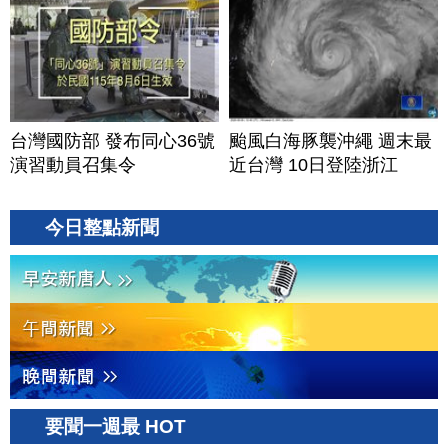
20260806(四)
台灣國防部 發布同心36號
颱風白海豚襲沖繩 週末最
演習動員召集令
近台灣 10日登陸浙江
今日整點新聞
要聞一週最 HOT