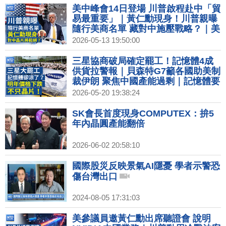
美中峰會14日登場 川普啟程赴中「貿
易最重要」｜黃仁勳現身！川普親曝
隨行美商名單 藏對中施壓戰略？｜美
國務院：美中一致反對霍爾木茲海峽
2026-05-13 19:50:00
收過路費｜迎AI浪潮 NTD專訪韓美妝
集團CEO洞悉產業變革｜金曲獎入圍
三星協商破局確定罷工！記憶體4成
名單 蔡依林9喜搶歌后 張震嶽首入圍
供貨拉警報｜貝森特G7籲各國助美制
裁伊朗 聚焦中國產能過剩｜記憶體要
涼了！明下半年反轉下跌 影響不只晶
2026-05-20 19:38:24
片？｜ASML次世代EUV將問世 台積
握關鍵技術暫不採購｜搶先黃仁勳！
SK會長首度現身COMPUTEX：拚5
AMD蘇姿丰率先抵台 週五發表演講
年內晶圓產能翻倍
2026-06-02 20:58:10
國際股災反映景氣AI隱憂 學者示警恐
傷台灣出口
2024-08-05 17:31:03
美參議員邀黃仁勳出席聽證會 說明