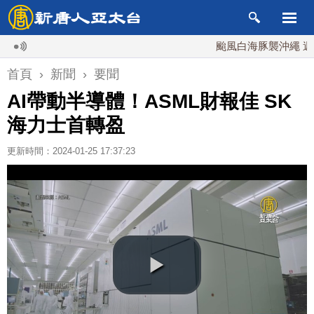
颱風白海豚襲沖繩 週末最近
首頁
›
新聞
›
要聞
AI帶動半導體！ASML財報佳 SK
海力士首轉盈
更新時間：2024-01-25 17:37:23