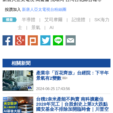
按讚加入
新唐人亞太電視台粉絲團
半導體
艾司摩爾
記憶體
SK海力
|
|
|
士
景氣
AI
|
|
相關新聞
產業非「百花齊放」台經院：下半年
景氣有2變數
2024-06-25 17:43:56
台積2奈米產能不夠賣 南科擴廠估
2028年完工｜台股創史上第3大跌點
國安基金不排除加開臨時會｜川普空