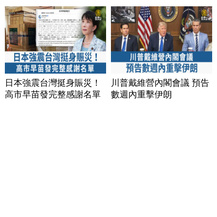
日本強震台灣挺身賑災！
川普戴維營內閣會議 預告
高市早苗發完整感謝名單
數週內重擊伊朗