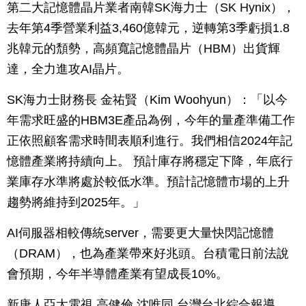
第二大記憶體晶片業者南韓SK海力士（SK Hynix），
去年第4季營業利益3,460億韓元，逆轉第3季虧損1.8
兆韓元的頹勢，高頻寬記憶體晶片（HBM）出貨輝
達，全力進攻AI晶片。
SK海力士財務長 金祐賢（Kim Woohyun）：「以今
年需求旺盛的HBM3E產品為例，今年的量產準備工作
正依照顧客需求時間表順利進行。我們相信2024年記
憶體產業將持續向上。 預計庫存將穩定下降，年底行
業庫存水準將處於較低水準。預計記憶體市場的上升
趨勢將維持到2025年。」
AI伺服器相較傳統server，需要更大量快閃記憶體
（DRAM），也為產業帶來好兆頭。台積電日前法說
會預期，今年半導體產業有望成長10%。
新唐人亞太電視 高健倫 沈唯同 台灣台北綜合報導