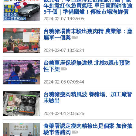
年創意紅包袋買氣旺 單日電商銷售逾
5千個｜準備圍爐！傳統市場海鮮價
格持平 豬肉漲10元｜食藥署認定瘦肉
2024-02-07 19:35:05
精檢出是個案 加倍抽驗市售豬肉
台糖豬場皆未驗出瘦肉精 農業部：應
屬單一個案
2024-02-07 13:56:24
台糖董座保證無違規 北桃8縣市預防
性下架
2024-02-05 07:05:44
台糖豬瘦肉精風波 養豬場、加工廠皆
未驗出
2024-02-04 20:55:25
食藥署認定瘦肉精檢出是個案 加倍抽
驗市售豬肉