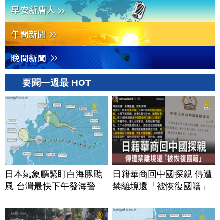
要聞一週最 HOT
日本氣象廳緊盯白海豚颱
日籍華商回中國探親 傳遭
風 台灣最快下午發海警
禁離境還「被恢復國籍」