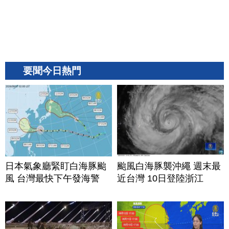
要聞今日熱門
日本氣象廳緊盯白海豚颱
颱風白海豚襲沖繩 週末最
風 台灣最快下午發海警
近台灣 10日登陸浙江