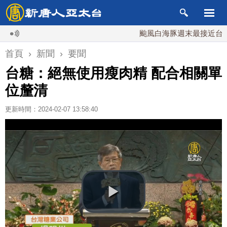
颱風白海豚週末最接近台灣 最快
首頁
›
新聞
›
要聞
台糖：絕無使用瘦肉精 配合相關單
位釐清
更新時間：2024-02-07 13:58:40