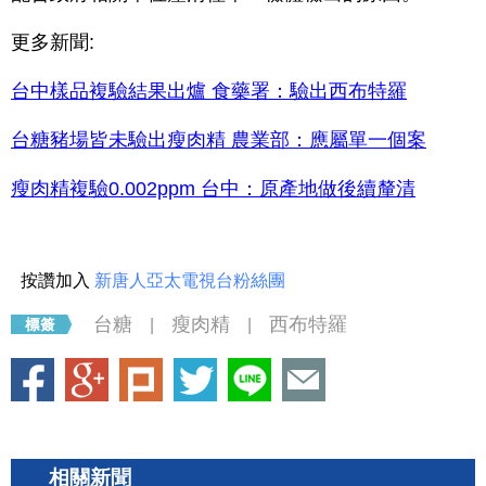
更多新聞:
台中樣品複驗結果出爐 食藥署：驗出西布特羅
台糖豬場皆未驗出瘦肉精 農業部：應屬單一個案
瘦肉精複驗0.002ppm 台中：原產地做後續釐清
按讚加入
新唐人亞太電視台粉絲團
台糖
瘦肉精
西布特羅
|
|
相關新聞