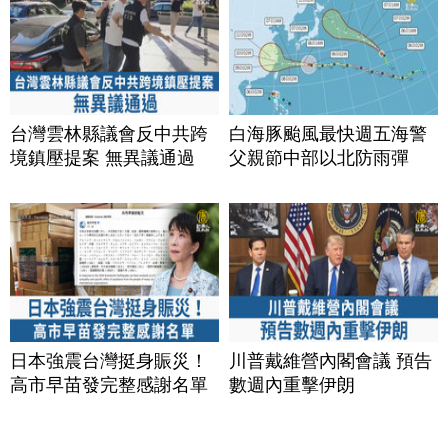
台灣雲林縣議會反中共跨
白海豚颱風最快週五海警
境鎮壓提案 無異議通過
父親節中部以北防雨彈
日本強震台灣挺身賑災！
川普戴維營內閣會議 預告
高市早苗發完整感謝名單
數週內重擊伊朗