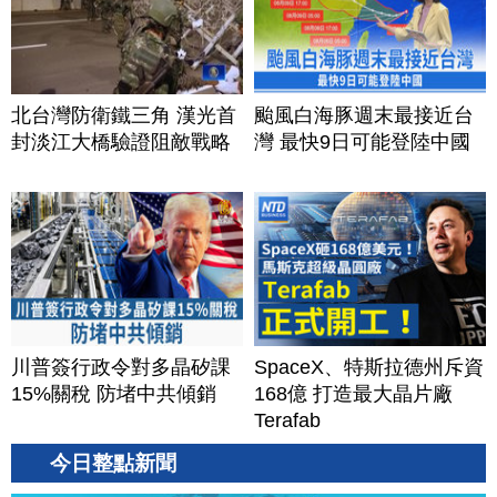
北台灣防衛鐵三角 漢光首
颱風白海豚週末最接近台
封淡江大橋驗證阻敵戰略
灣 最快9日可能登陸中國
川普簽行政令對多晶矽課
SpaceX、特斯拉德州斥資
15%關稅 防堵中共傾銷
168億 打造最大晶片廠
Terafab
今日整點新聞