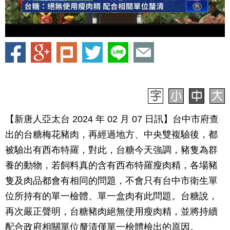
【新唐人亞太台 2024 年 02 月 07 日訊】台中市府查
出的台糖梅花豬肉，再經過地方、中央雙複驗後，都
被驗出有西布特羅，對此，台糖今天強調，豬隻為群
養的動物，若飼料真的含有西布特羅瘦肉精，各場豬
隻及肉品都會有相同的問題，不會只有台中市衛生單
位所持有的單一檢體、單一盒肉有此問題。台糖說，
再次嚴正聲明，台糖豬肉絕無使用瘦肉精，並將持續
配合政府相關單位釐清僅單一檢體檢出的原因。