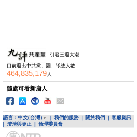
引發三退大潮
目前退出中共黨、團、隊總人數
464,835,179
人
隨處可看新唐人
語言：
中文(台灣)
|
我們的服務
|
關於我們
|
客服資訊
|
澄清與更正
|
倫理委員會