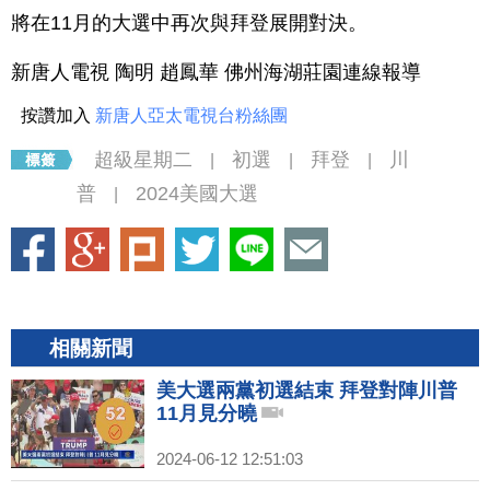
將在11月的大選中再次與拜登展開對決。
新唐人電視 陶明 趙鳳華 佛州海湖莊園連線報導
按讚加入
新唐人亞太電視台粉絲團
超級星期二
初選
拜登
川
|
|
|
普
2024美國大選
|
相關新聞
美大選兩黨初選結束 拜登對陣川普
11月見分曉
2024-06-12 12:51:03