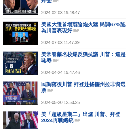
拜登
2024-02-03 19:48:47
美國大選首場辯論炮火猛 民調67%認
為川普表現好
2024-07-03 11:47:39
美常春藤名校爆反猶抗議 川普：這是
恥辱
2024-04-24 19:47:46
民調落後川普 拜登赴搖擺州拉非裔選
票
2024-05-20 12:53:25
美「超級星期二」出爐 川普、拜登
2024再戰總統