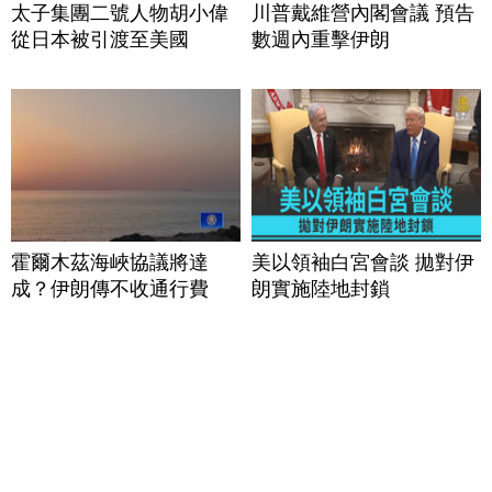
太子集團二號人物胡小偉
川普戴維營內閣會議 預告
從日本被引渡至美國
數週內重擊伊朗
霍爾木茲海峽協議將達
美以領袖白宮會談 拋對伊
成？伊朗傳不收通行費
朗實施陸地封鎖