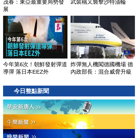
茂春：東亞最重要局勢發
武裝稱又襲擊沙特油輪
展
今年第6次！朝鮮發射彈道
炸彈無人機闖德國機場 德
導彈 落日本EEZ外
內政部長：混合威脅升級
今日整點新聞