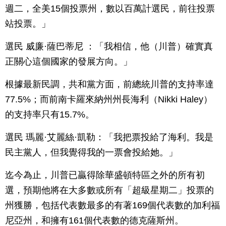
週二，全美15個投票州，數以百萬計選民，前往投票
站投票。」
選民 威廉·薩巴蒂尼 ：「我相信，他（川普）確實真
正關心這個國家的發展方向。」
根據最新民調，共和黨方面，前總統川普的支持率達
77.5%；而前南卡羅來納州州長海利（Nikki Haley）
的支持率只有15.7%。
選民 瑪麗·艾麗絲·凱勒：「我把票投給了海利。我是
民主黨人，但我覺得我的一票會投給她。」
迄今為止，川普已贏得除華盛頓特區之外的所有初
選，預期他將在大多數或所有「超級星期二」投票的
州獲勝，包括代表數最多的有著169個代表數的加利福
尼亞州，和擁有161個代表數的德克薩斯州。