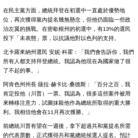
在民主黨方面，總統拜登在初選中一直處於優勢地
位，再次獲得黨內提名幾無懸念，但他仍面臨一些政
治左翼的挑戰。在密歇根州的初選中，有13%的選民
投下「未表態」票，以抗議他對以色列的支持。
北卡羅來納州選民 安妮·科霍：「我們會告訴你，我們
所有人都支持拜登總統。我認為他現在為國家做了很
了不起的事。」
阿肯色州州長 薩拉·赫卡比·桑德斯：「百分之百，我
肯定投他（川普）一票。我認為，很多這些案件被用
來轉移注意力，試圖抹殺他作為總統所取得的重大勝
利。我相信他會在11月再次獲勝。」
前總統川普有望在一週後，拿下超過共和黨提名所需
的代表票數，正式獲得共和黨總統候選人提名。預計