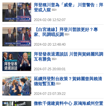
拜登稱川普為「威脅」 川普警告：拜
登或入獄
2024-02-08 12:52:07
【白宮連線】拜登川普誰更好？專
家、民調唱反調
2024-02-20 12:48:40
拜登發表退選談話 川普與賀錦麗民調
互有勝負
2024-07-25 20:00:01
延續拜登對台政策？賀錦麗曾與賴清
德短暫互動
2024-07-23 07:39:22
微軟千億建資料中心 原鴻海威州空置