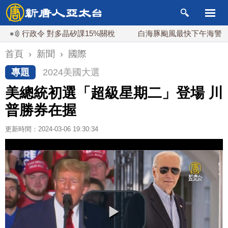
行政令 對多晶矽課15%關稅
白海豚颱風最快下午海警！父親
首頁
›
新聞
›
國際
專題
2024美國大選
美總統初選「超級星期二」登場 川
普勝券在握
更新時間：2024-03-06 19:30:34