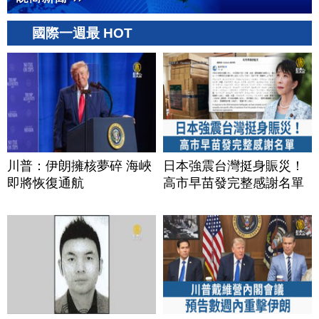
國際一週最 HOT
川普：伊朗擁核夢碎 海峽
日本強震台灣挺身賑災！
即將恢復通航
高市早苗發完整感謝名單