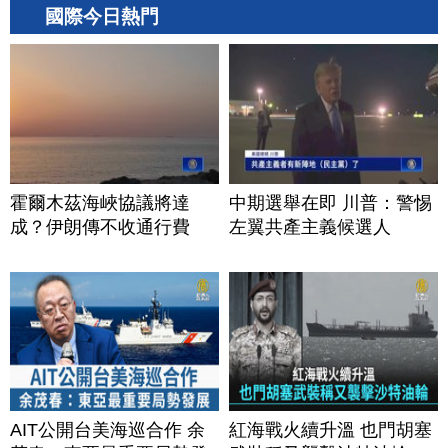
國際今日熱門
霍爾木茲海峽協議將達
中期選舉在即 川普：警惕
成？伊朗傳不收通行費
左翼共產主義候選人
AIT公開台美海巡合作 余
紅海戰火續升溫 也門胡塞