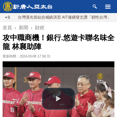
台灣漢光首結合城鎮演習 AIT連續發文讚「韌性台灣」
搞
首頁
›
新聞
›
財經
攻中職商機！銀行.悠遊卡聯名味全
龍 林襄助陣
更新時間：2024-03-08 17:58:31