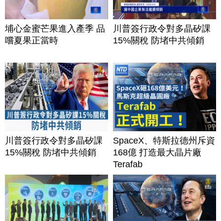
埔心金蜜芒果進入產季 品
川普簽行政令對多晶矽課
嚐夏果正當時
15%關稅 防堵中共傾銷
川普簽行政令對多晶矽課
SpaceX、特斯拉德州斥資
15%關稅 防堵中共傾銷
168億 打造最大晶片廠
Terafab