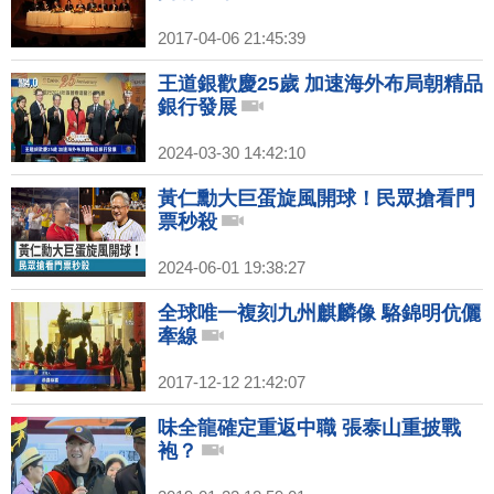
2017-04-06 21:45:39
王道銀歡慶25歲 加速海外布局朝精品
銀行發展
2024-03-30 14:42:10
黃仁勳大巨蛋旋風開球！民眾搶看門
票秒殺
2024-06-01 19:38:27
全球唯一複刻九州麒麟像 駱錦明伉儷
牽線
2017-12-12 21:42:07
味全龍確定重返中職 張泰山重披戰
袍？