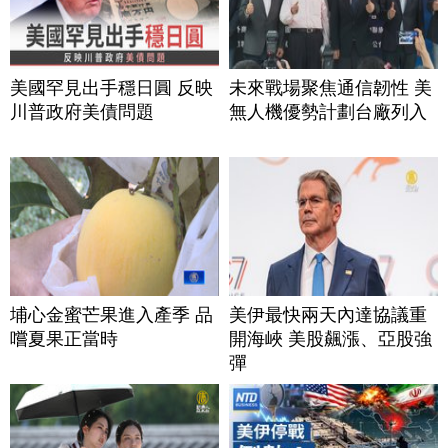
美國罕見出手穩日圓 反映
未來戰場聚焦通信韌性 美
川普政府美債問題
無人機優勢計劃台廠列入
埔心金蜜芒果進入產季 品
美伊最快兩天內達協議重
嚐夏果正當時
開海峽 美股飆漲、亞股強
彈