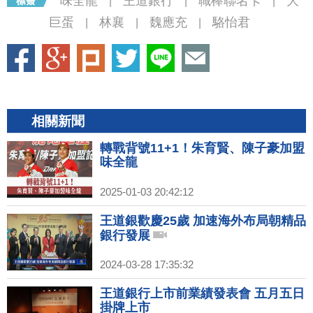
味全龍
王道銀行
職棒聯名卡
大
|
|
|
巨蛋
林襄
魏應充
駱怡君
|
|
|
相關新聞
轉戰背號11+1！朱育賢、陳子豪加盟
味全龍
2025-01-03 20:42:12
王道銀歡慶25歲 加速海外布局朝精品
銀行發展
2024-03-28 17:35:32
王道銀行上市前業績發表會 五月五日
掛牌上市