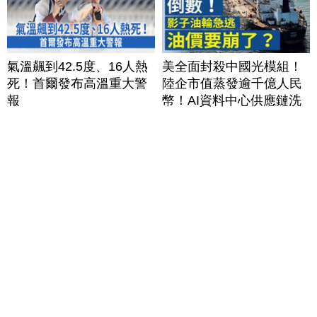
氣溫飆到42.5度、16人熱
美全面封殺中國光模組！
死！首爾發布高溫重大警
陸企市值蒸發逾千億人民
報
幣！AI資料中心供應鏈洗
牌？台灣喜迎轉單！成關
鍵樞紐？｜#財經新聞
│20260805 (三)