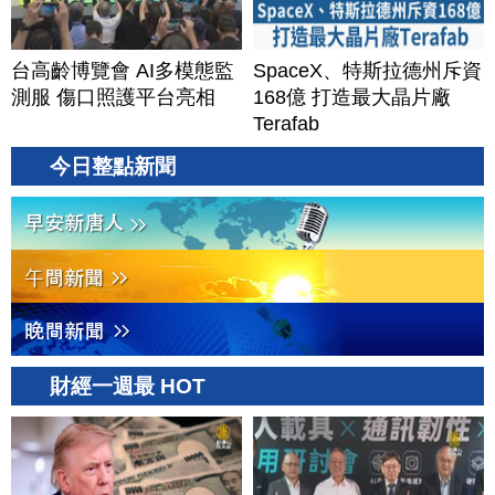
台高齡博覽會 AI多模態監
SpaceX、特斯拉德州斥資
測服 傷口照護平台亮相
168億 打造最大晶片廠
Terafab
今日整點新聞
財經一週最 HOT