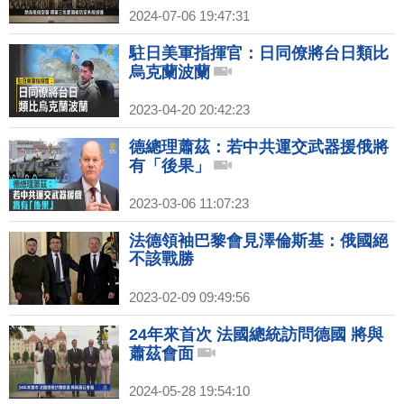
2024-07-06 19:47:31
駐日美軍指揮官：日同僚將台日類比
烏克蘭波蘭
2023-04-20 20:42:23
德總理蕭茲：若中共運交武器援俄將
有「後果」
2023-03-06 11:07:23
法德領袖巴黎會見澤倫斯基：俄國絕
不該戰勝
2023-02-09 09:49:56
24年來首次 法國總統訪問德國 將與
蕭茲會面
2024-05-28 19:54:10