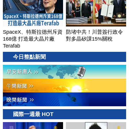
SpaceX、特斯拉德州斥資
防堵中共！川普簽行政令
168億 打造最大晶片廠
對多晶矽課15%關稅
Terafab
今日整點新聞
國際一週最 HOT