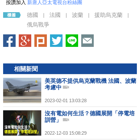
按讚加入
新唐人亞太電視台粉絲團
德國
法國
波蘭
援助烏克蘭
|
|
|
|
俄烏戰爭
相關新聞
美英德不提供烏克蘭戰機 法國、波蘭
考慮中
2023-02-01 13:03:28
沒有電如何生活？德國展開「停電培
訓營」
2022-12-03 15:08:29