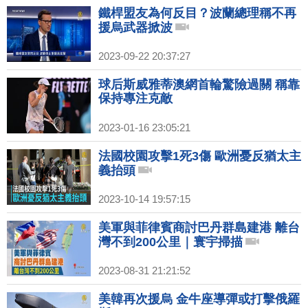
鐵桿盟友為何反目？波蘭總理稱不再
援烏武器掀波
2023-09-22 20:37:27
球后斯威雅蒂澳網首輪驚險過關 稱靠
保持專注克敵
2023-01-16 23:05:21
法國校園攻擊1死3傷 歐洲憂反猶太主
義抬頭
2023-10-14 19:57:15
美軍與菲律賓商討巴丹群島建港 離台
灣不到200公里｜寰宇掃描
2023-08-31 21:21:52
美韓再次援烏 金牛座導彈或打擊俄羅