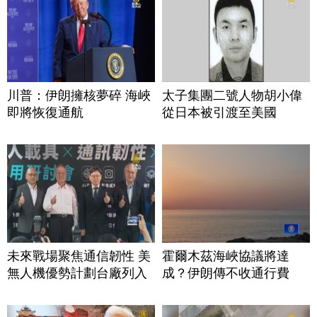
川普：伊朗擁核夢碎 海峽
太子集團二號人物胡小偉
即將恢復通航
從日本被引渡至美國
未來戰場聚焦通信韌性 美
霍爾木茲海峽協議將達
無人機優勢計劃台廠列入
成？伊朗傳不收通行費