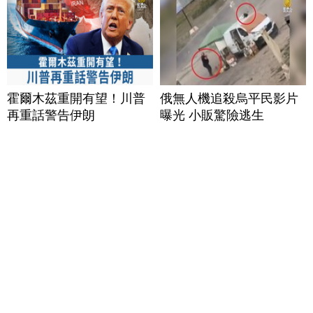
霍爾木茲重開有望！川普
俄無人機追殺烏平民影片
再重話警告伊朗
曝光 小販驚險逃生