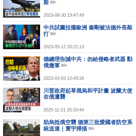
斯
2023-08-30 19:47:49
中共試圖拉攏歐洲 秦剛被法德外長敲
打
2023-05-12 20:21:13
德總理告誡中共：勿給侵略者武器 勸
俄撤軍
2023-03-03 12:49:26
川普政府起草俄烏和平計畫 波蘭大使
在俄遭襲
2025-11-21 20:33:44
助烏抵俄空襲 德第三批愛國者防空系
統送達｜寰宇掃描