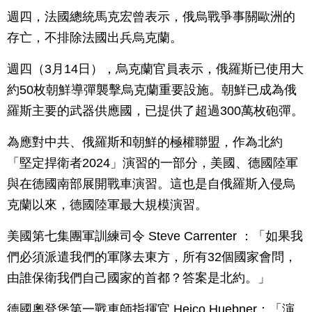
週四，法國總統馬克宏曾表示，俄烏戰爭事關歐洲的
存亡，不排除法國出兵烏克蘭。
週四（3月14日），烏克蘭官員表示，俄羅斯已使用大
約50枚朝鮮導彈襲擊烏克蘭重要設施。朝鮮已成為俄
羅斯主要的武器供應國，已提供了超過300萬枚砲彈。
為應對中共、俄羅斯和朝鮮的極權聯盟，作為北約
「堅定捍衛者2024」演習的一部分，美國、德國陸軍
與在德國南部展開戰車演習。這也是自俄羅斯入侵烏
克蘭以來，德國陸軍最大規模演習。
美國第七集團軍訓練司令 Steve Carrenter ：「如果我
們必須派遣我們的軍隊去東方，所有32個國家會問，
由誰保衛我們自己國家的首都？答案是北約。」
德國奧登堡第一戰車師指揮官 Heico Huebner：「演