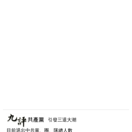
引發三退大潮
目前退出中共黨、團、隊總人數