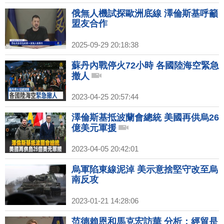
俄無人機試探歐洲底線 澤倫斯基呼籲
盟友合作
2025-09-29 20:18:38
蘇丹內戰停火72小時 各國陸海空緊急
撤人
2023-04-25 20:57:44
澤倫斯基抵波蘭會總統 美國再供烏26
億美元軍援
2023-04-05 20:42:01
烏軍陷東線泥淖 美示意捨堅守改至烏
南反攻
2023-01-21 14:28:06
范德賴恩和馬克宏訪華 分析：經貿是