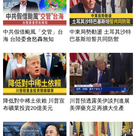
中共假借颱風「交管」台
中東局勢動盪 土耳其沙特
海 台陸委會怒轟無知
巴基斯坦誓共同防禦
降低對中稀土依賴 川普宣
川普預透露美伊談判進展
布礦業投資20億美元
美彈藥充足再擴大生產