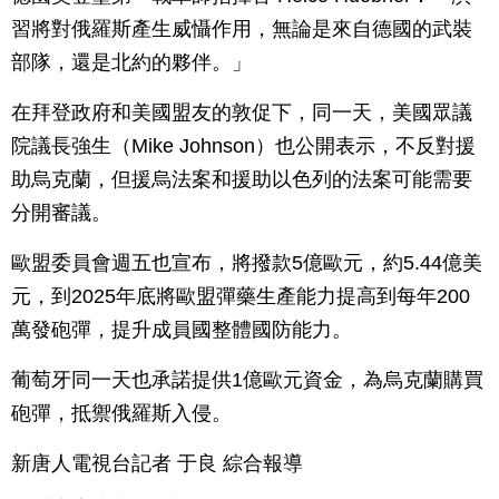
習將對俄羅斯產生威懾作用，無論是來自德國的武裝
部隊，還是北約的夥伴。」
在拜登政府和美國盟友的敦促下，同一天，美國眾議
院議長強生（Mike Johnson）也公開表示，不反對援
助烏克蘭，但援烏法案和援助以色列的法案可能需要
分開審議。
歐盟委員會週五也宣布，將撥款5億歐元，約5.44億美
元，到2025年底將歐盟彈藥生產能力提高到每年200
萬發砲彈，提升成員國整體國防能力。
葡萄牙同一天也承諾提供1億歐元資金，為烏克蘭購買
砲彈，抵禦俄羅斯入侵。
新唐人電視台記者 于良 綜合報導