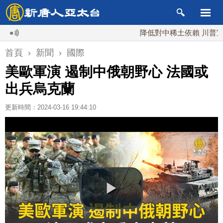
降低對中稀土依賴 川普宣布礦業
首頁
›
新聞
›
國際
美歐軍演 遏制中俄朝野心 法國或
出兵烏克蘭
更新時間：2024-03-16 19:44:10