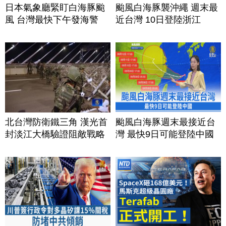
日本氣象廳緊盯白海豚颱
颱風白海豚襲沖繩 週末最
風 台灣最快下午發海警
近台灣 10日登陸浙江
北台灣防衛鐵三角 漢光首
颱風白海豚週末最接近台
封淡江大橋驗證阻敵戰略
灣 最快9日可能登陸中國