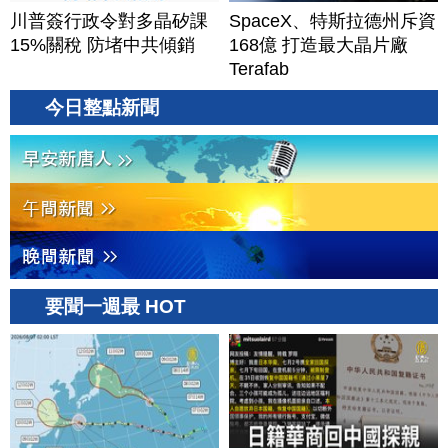
川普簽行政令對多晶矽課
SpaceX、特斯拉德州斥資
15%關稅 防堵中共傾銷
168億 打造最大晶片廠
Terafab
今日整點新聞
要聞一週最 HOT