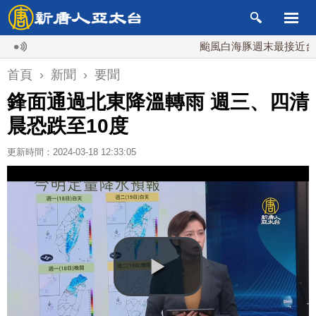
颱風白海豚週末最接近台灣 最
首頁
›
新聞
›
要聞
鋒面通過北東降溫轉雨 週三、四清
晨恐跌至10度
更新時間：2024-03-18 12:33:05