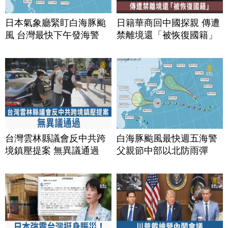
日本氣象廳緊盯白海豚颱
日籍華商回中國探親 傳遭
風 台灣最快下午發海警
禁離境還「被恢復國籍」
台灣雲林縣議會反中共跨
白海豚颱風最快週五海警
境鎮壓提案 無異議通過
父親節中部以北防雨彈