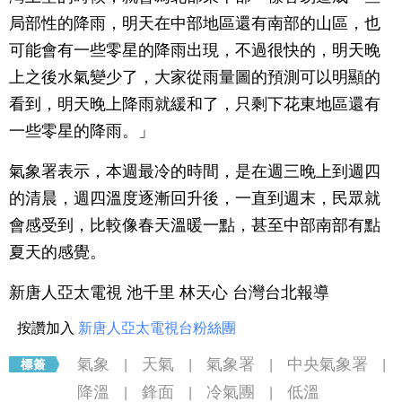
局部性的降雨，明天在中部地區還有南部的山區，也
可能會有一些零星的降雨出現，不過很快的，明天晚
上之後水氣變少了，大家從雨量圖的預測可以明顯的
看到，明天晚上降雨就緩和了，只剩下花東地區還有
一些零星的降雨。」
氣象署表示，本週最冷的時間，是在週三晚上到週四
的清晨，週四溫度逐漸回升後，一直到週末，民眾就
會感受到，比較像春天溫暖一點，甚至中部南部有點
夏天的感覺。
新唐人亞太電視 池千里 林天心 台灣台北報導
按讚加入
新唐人亞太電視台粉絲團
氣象
天氣
氣象署
中央氣象署
|
|
|
|
降溫
鋒面
冷氣團
低溫
|
|
|