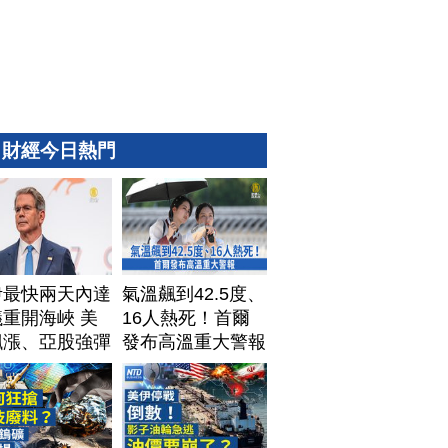
財經今日熱門
伊最快兩天內達
氣溫飆到42.5度、
重開海峽 美
16人熱死！首爾
飆漲、亞股強彈
發布高溫重大警報