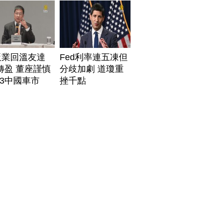
板業回溫友達
Fed利率連五凍但
轉盈 董座謹慎
分歧加劇 道瓊重
3中國車市
挫千點