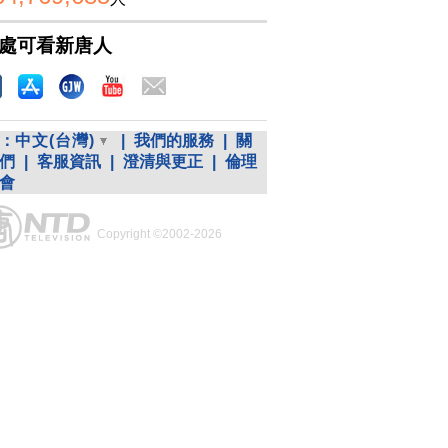
處可看新唐人
：
中文(台灣)
|
我們的服務
|
關
們
|
客服資訊
|
澄清與更正
|
倫理
會
Copyright ©2002-2026