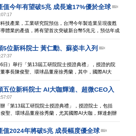
8萬元的「人工韌帶」。
產值今年有望破5兆 成長逾17%優於全球
:07:17
灣科技產業，工業研究院預估，台灣今年製造業呈現復甦
導體業的產值，將有望首次突破新台幣5兆元，預估年成
優於全球。
頒5位新科院士 黃仁勳、蘇姿丰入列
:27:37
6日）舉行「第13屆工研院院士授證典禮」，授證的院
董事長陳俊聖、環球晶董座徐秀蘭，其中，國際AI大
辦人黃仁勳和超微執行長蘇姿丰，也入列獲頒殊榮，兩人
，發表感言。
五位新科院士 AI大咖輝達、超微CEO入
:57:07
辦「第13屆工研院院士授證典禮」，授證院士，包括
長陳俊聖、環球晶董座徐秀蘭，尤其國際AI大咖，輝達創辦
超微執行長蘇姿丰，也入列獲頒殊榮，兩人以錄影方式，
值2024年將破5兆 成長幅度優全球