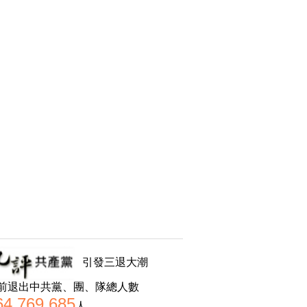
引發三退大潮
前退出中共黨、團、隊總人數
64,769,685
人