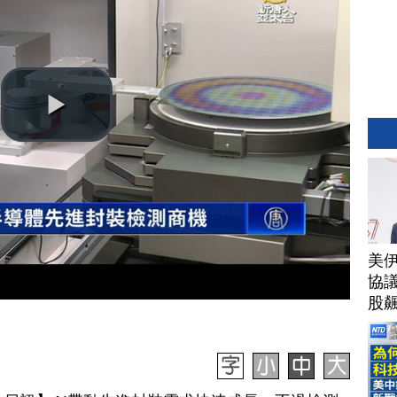
美
協議
股