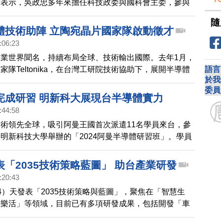
士表示，吳政忠多年來擔任科技政委與國科會主委，參與
計畫等科技計畫，在轉任工研院董事長後，可望結合產學
隨
推動台灣的科技發展。值得注意的是，吳政忠在520卸
體技術助陣 立陶宛晶片國家隊啟動徵才
接受美國智庫的邀請，前往矽谷出席關於美國晶片法案的
:06:23
與學者們分享台灣半導體產業與政策觀點，吳政忠強調，
業世界聞名，持續布局全球、技術輸出國際。去年1月，
安全供應鏈扮演重要角色，呼籲將台灣納入國際組織架
語言
家隊Teltonika，在台灣工研院技術協助下，展開半導體
結盟的方式，對抗來自威權的經濟脅迫。
於我
4日）Teltonika宣布，去年底已達成第一階段，未來幾
委員
20名專家，前往台灣學習。
完成研習 明新科大展現台半導體實力
:44:58
術領先全球，吸引阿曼王國首次派遣11名學員來台，參
明新科技大學舉辦的「2024阿曼半導體研習班」。學員
強度課程，親手封裝晶片並深入了解產業技術，同時加強
流，展現台灣高科技的國際影響力。
「2035技術策略藍圖」 助台產業研發
:20:43
4）天發表「2035技術策略與藍圖」，聚焦在「智慧生
康樂活」等領域，目前已有多項研發成果，包括開發「車
動智慧窗」， 以及整合生醫與紡織產業，可望將20元鞋