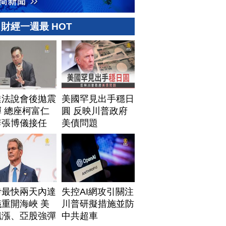
財經一週最 HOT
達法說會後拋震
美國罕見出手穩日
 總座柯富仁
圓 反映川普政府
辭張博儀接任
美債問題
伊最快兩天內達
失控AI網攻引關注
重開海峽 美
川普研擬措施並防
飆漲、亞股強彈
中共超車