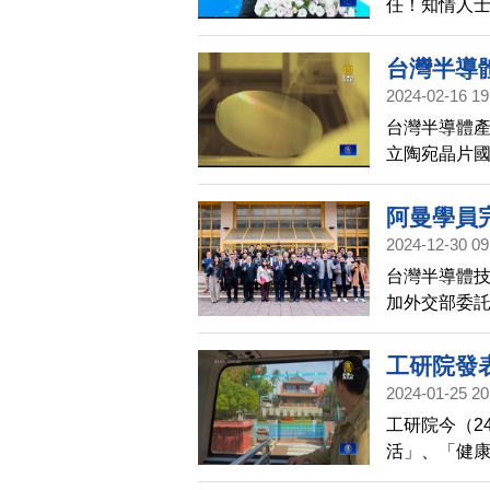
任！知情人
政府的晶創
研資源，協助
台灣半導
任不久，就
2024-02-16 19
閉門會議，
台灣半導體產
台灣在全球
立陶宛晶片國
構，以民主
計畫。週三（1
個月，將約聘
阿曼學員
2024-12-30 09
台灣半導體技
加外交部委託
透過兩週高
台阿雙向交
工研院發表
2024-01-25 20
工研院今（2
活」、「健
載擴增實境互