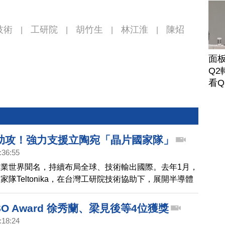
技術
工研院
胡竹生
林江淮
陳炤
|
|
|
|
面
Q2
看Q
助攻！強力支援立陶宛「晶片國家隊」
:36:55
業世界聞名，持續布局全球、技術輸出國際。去年1月，
家隊Teltonika，在台灣工研院技術協助下，展開半導體
個月，將約聘20名專家，前往台灣學習。
RSO Award 徐秀蘭、梁見後等4位獲獎
:18:24