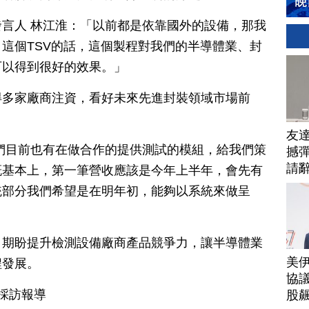
言人 林江淮：「以前都是依靠國外的設備，那我
這個TSV的話，這個製程對我們的半導體業、封
可以得到很好的效果。」
得多家廠商注資，看好未來先進封裝領域市場前
友
們目前也有在做合作的提供測試的模組，給我們策
撼彈
請
概基本上，第一筆營收應該是今年上半年，會先有
統部分我們希望是在明年初，能夠以系統來做呈
，期盼提升檢測設備廠商產品競爭力，讓半導體業
美
程發展。
協議
竹採訪報導
股