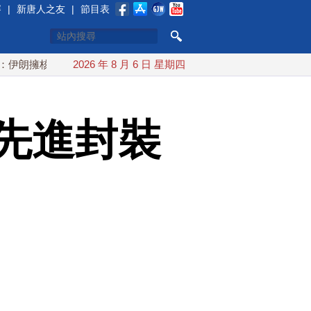
賽
|
新唐人之友
|
節目表
核夢碎 海峽即將恢復通航
2026 年 8 月 6 日 星期四
烏克蘭貨機旁驚現炸彈無人機 德國
先進封裝