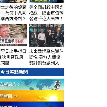
稀土之後的鎢礦
美全面封殺中國光
暴！為何中共高
模組！陸企市值蒸
搶購西方廢料？
發逾千億人民幣！
視美中「鎢礦暗
AI資料中心供應鏈
」背後不為人知
洗牌？台灣喜迎轉
資源爭奪｜#財
單！成關鍵樞紐？
新聞｜
｜#財經新聞
60804(二)
│20260805 (三)
國罕見出手穩日
未來戰場聚焦通信
反映川普政府
韌性 美無人機優
債問題
勢計劃台廠列入
今日整點新聞