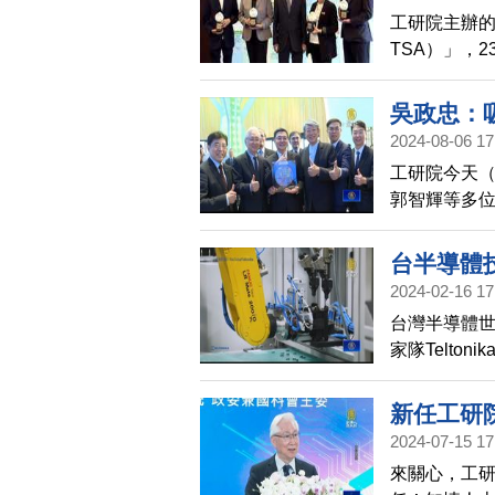
工研院主辦的
TSA）」，2
得主，表彰
吳政忠：
2024-08-06 17
工研院今天（
郭智輝等多
同參觀，見
台半導體
2024-02-16 17
台灣半導體世
家隊Telt
三（14日）T
約聘20名專
新任工研
2024-07-15 17
來關心，工