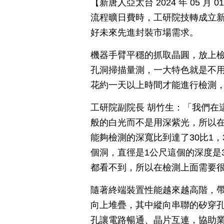
【新唐人亞太台 2024 年 05 
流程曠日費時，工研院技轉成立
好未來先進封裝市場需求。
機器手臂平穩的抓取晶圓，放上
孔洞掃描量測，一大特色就是不
花約一天以上時間才能進行檢測
工研院副院長 胡竹生：「我們在
般的白光而不是用深紫光，所以
能夠檢測的深寬比到達了30比1
個洞，直徑是1公尺這個的深度是
都看不到，所以在檢測上面需要
隨著終端裝置性能越來越高階，帶
向上堆疊，其中縱向串聯的矽穿孔（Thr
孔讓電路暢通、晶片互連，協助