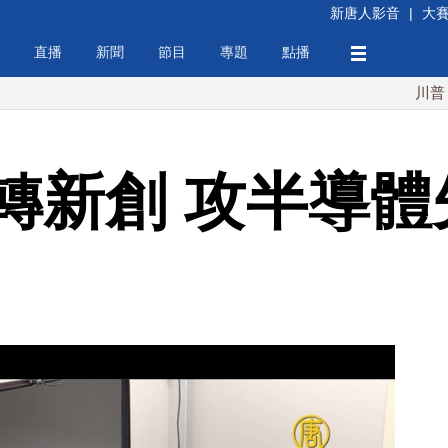
新唐人影音
|
大
直播
新聞
節目
專題
點播
川普：伊朗擁
轉新創 攻半導體