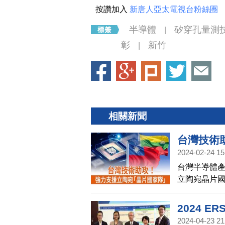
按讚加入
新唐人亞太電視台粉絲團
半導體
矽穿孔量測
|
彰
新竹
|
相關新聞
台灣技術
2024-02-24 15
台灣半導體產
立陶宛晶片國
計畫，未來幾
2024 E
2024-04-23 21