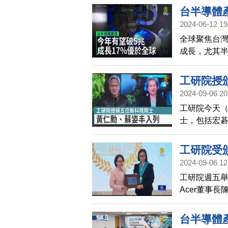
帶升級為價值
台半導體
2024-06-12 19
全球聚焦台
成長，尤其半
長17.7%，
工研院授
2024-09-06 20
工研院今天（
士，包括宏碁
咖，輝達創
以錄影方式
工研院受頒
2024-09-06 12
列
工研院週五舉
Acer董事
人黃仁勳、
發表感言。
台半導體產