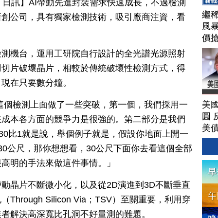
月 01 日訊】AI帶動先進封裝需求快速成長，不過檢測
繼
新創公司，具有獨家檢測技術，吸引廠商注資，看
風
價
透
檢測機台，運用工研院自行設計的全光譜光源照射
戰
用切片破壞晶片，相較於傳統破壞性檢測方式，得
的
，現在只要數分鐘。
經
202
美
這個檢測上面做了一些突破，第一個，我們採用一
圓 
在成本各方面的競爭力是很強的。第二部分是我們
美
，30比1就是說，舉個例子就是，假設你地面上開一
30公尺，那你想想看，30公尺下面你去看這個全部
很高明的手法來做這件事情。」
動晶片不斷微小化，以及從2D演進到3D不斷垂直
ough Silicon Via；TSV）至關重要，利用穿
業者解決高深寬比孔洞不好量測的難題。