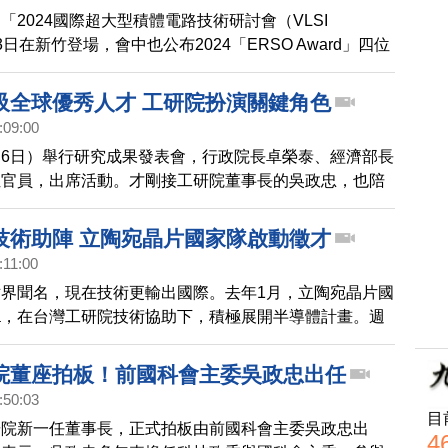
「2024國際超大型積體電路技術研討會（VLSI
3日在新竹登場，會中也公布2024「ERSO Award」四位
他們在科技產業的傑出貢獻。
吸全球優秀人才 工研院扮演關鍵角色
:09:00
6日）舉行研究成果發表會，行政院長卓榮泰、經濟部長
位官員，出席活動。才剛接工研院董事長的吳政忠，也陪
證台灣研發技術的豐厚實力。
技術助陣 立陶宛晶片國家隊啟動徵才
:11:00
界聞名，現在技術更輸出國際。去年1月，立陶宛晶片國
onika，在台灣工研院技術協助下，積極展開半導體計畫。週
eltonika宣布，去年底已達成第一階段，未來幾個月，將
家，並在台灣提供訓練。
院董座拍板！前國科會主委吳政忠出任
:50:03
目
研院新一任董事長，正式拍板由前國科會主委吳政忠出
4