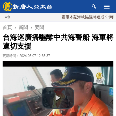
霍爾木茲海峽協議將達成？伊朗傳不收
首頁
›
新聞
›
要聞
台海巡廣播驅離中共海警船 海軍將
適切支援
更新時間：2024-05-07 12:35:37