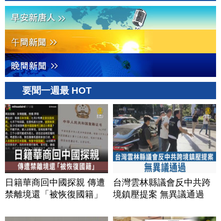
要聞一週最 HOT
日籍華商回中國探親 傳遭
台灣雲林縣議會反中共跨
禁離境還「被恢復國籍」
境鎮壓提案 無異議通過