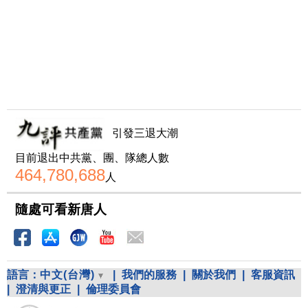
引發三退大潮
目前退出中共黨、團、隊總人數
464,780,688
人
隨處可看新唐人
語言：
中文(台灣)
|
我們的服務
|
關於我們
|
客服資訊
|
澄清與更正
|
倫理委員會