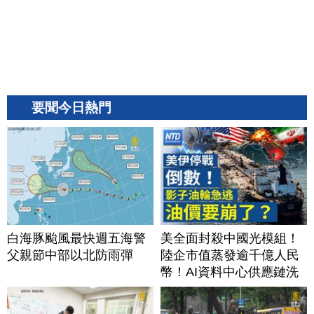
要聞今日熱門
白海豚颱風最快週五海警
美全面封殺中國光模組！
父親節中部以北防雨彈
陸企市值蒸發逾千億人民
幣！AI資料中心供應鏈洗
牌？台灣喜迎轉單！成關
鍵樞紐？｜#財經新聞