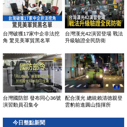
│20260805 (三)
台灣破獲17家中企非法挖
台灣漢光42演習登場 戰法
角 驚見美軍貿黑名單
升級驗證全民防衛
台灣國防部 發布同心36號
配合漢光 總統賴清德親登
演習動員召集令
雲豹前進圓山指揮所
今日整點新聞