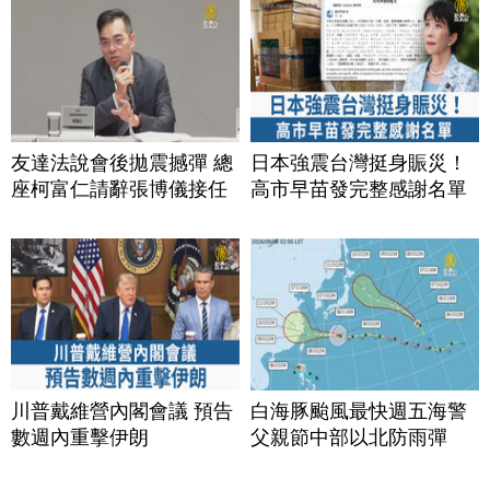
友達法說會後拋震撼彈 總
日本強震台灣挺身賑災！
座柯富仁請辭張博儀接任
高市早苗發完整感謝名單
川普戴維營內閣會議 預告
白海豚颱風最快週五海警
數週內重擊伊朗
父親節中部以北防雨彈