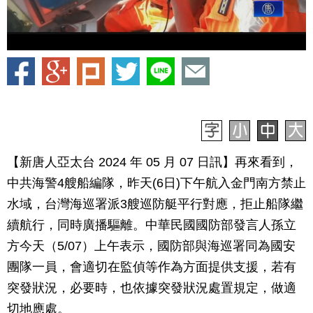
【新唐人亞太台 2024 年 05 月 07 日訊】再來看到，
中共海警4艘船編隊，昨天(6日)下午航入金門南方禁止
水域，台灣海巡署派3艘巡防艇平行對應，拒止船隊繼
續航行，同時廣播驅離。中華民國國防部發言人孫立
方今天（5/07）上午表示，國防部與海巡署同為國安
團隊一員，會適切在監偵等作為方面提供支援，若有
突發狀況，必要時，也依據突發狀況處置規定，做適
切地應處。