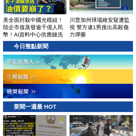
美全面封殺中國光模組！
川普加州球場維安疑遭監
陸企市值蒸發逾千億人民
視 警方逮1男搜出高殺傷
幣！AI資料中心供應鏈洗
力彈藥
牌？台灣喜迎轉單！成關
今日整點新聞
鍵樞紐？｜#財經新聞
│20260805 (三)
要聞一週最 HOT