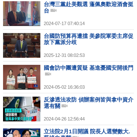
台灣三黨赴美觀選 蓬佩奧歡迎酒會挺
台
2024-07-17 07:40:14
台國防預算再遭擋 美參院軍委主席促
放下黨派分歧
2025-12-31 08:02:53
國會訪中團遭質疑 基進憂國安開後門
2024-05-02 16:36:03
反滲透法攻防 偵辦案例皆與拿中資介
選有關
2024-04-26 12:56:44
立法院2月1日開議 院長人選變數大.