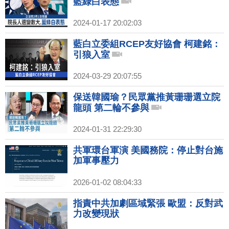
藍綠白表態
2024-01-17 20:02:03
藍白立委組RCEP友好協會 柯建銘：
引狼入室
2024-03-29 20:07:55
保送韓國瑜？民眾黨推黃珊珊選立院
龍頭 第二輪不參與
2024-01-31 22:29:30
共軍環台軍演 美國務院：停止對台施
加軍事壓力
2026-01-02 08:04:33
指責中共加劇區域緊張 歐盟：反對武
力改變現狀