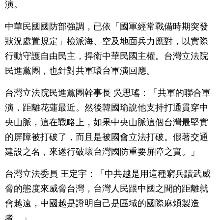
演。
中華民國國防部強調，已依「國軍經常戰備時期突發
狀況處置規定」檢派海、空及地面兵力應對，以實際
行動守護自由民主，捍衛中華民國主權。台灣立法院
民進黨團，也針對共軍環台軍演回應。
台灣立法院民進黨團幹事長 吳思瑤：「共軍的聯合軍
演，距離花蓮最近。然後韓國瑜說他支持打通貫穿中
央山脈，這在戰略上，如果中央山脈這個台灣最堅實
的屏障被打破了，而且是被國會立法打破。假著交通
建設之名，來遂行破壞台灣國防重要屏障之實。」
台灣立法委員 王定宇：「中共越是用這種窮兵黷武威
脅的態度來威脅台灣，台灣人民跟中國之間的距離就
會越遠，中國越是證明自己是區域的國際麻煩製造
者。」