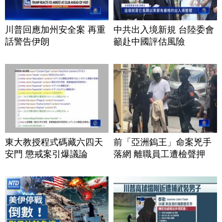
川普回應加州安全案 再重
中共出入境新規 台陸委會
話警告伊朗
籲赴中國評估風險
東大教授程式碼藏六四天
前「亞洲鎢王」命案兇手
安門 懲戒案引爆議論
落網 離職員工遭檢聲押