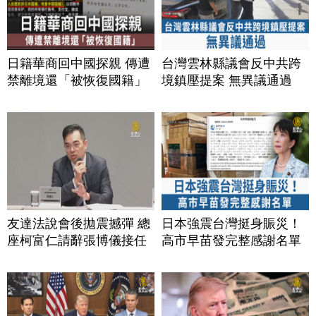
日籍華商回中國探親 傳遭
台灣雲林縣議會反中共跨
禁離境還「被恢復國籍」
境鎮壓提案 無異議通過
友達法說會後拋震撼彈 總
日本強震台灣挺身賑災！
座柯富仁請辭張博儀接任
高市早苗發完整感謝名單