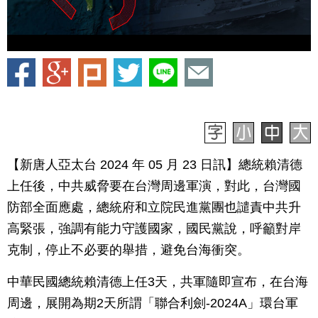
【新唐人亞太台 2024 年 05 月 23 日訊】總統賴清德
上任後，中共威脅要在台灣周邊軍演，對此，台灣國
防部全面應處，總統府和立院民進黨團也譴責中共升
高緊張，強調有能力守護國家，國民黨說，呼籲對岸
克制，停止不必要的舉措，避免台海衝突。
中華民國總統賴清德上任3天，共軍隨即宣布，在台海
周邊，展開為期2天所謂「聯合利劍-2024A」環台軍