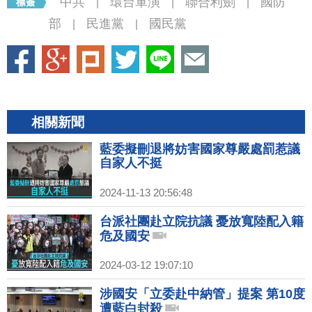
中共
環台軍演
聯合利劍
國防
|
|
|
部
民進黨
國民黨
|
|
相關新聞
藍委擬刪退將妨害國家尊嚴處罰惹議
自家人不挺
2024-11-13 20:56:48
台派社團赴立院抗議 憂放寬陸配入籍
危及國安
2024-03-12 19:07:10
涉國安「立委赴中納管」提案 第10度
遭藍白封殺