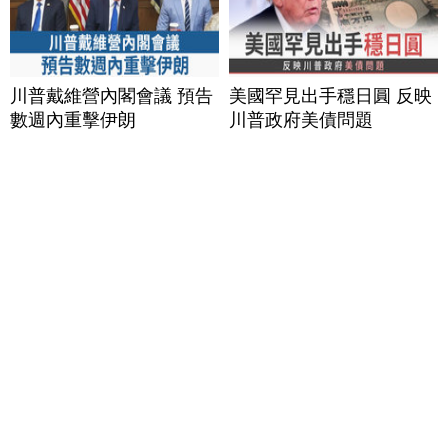
川普戴維營內閣會議 預告
美國罕見出手穩日圓 反映
數週內重擊伊朗
川普政府美債問題