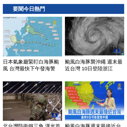
要聞今日熱門
日本氣象廳緊盯白海豚颱
颱風白海豚襲沖繩 週末最
風 台灣最快下午發海警
近台灣 10日登陸浙江
北台灣防衛鐵三角 漢光首
颱風白海豚週末最接近台