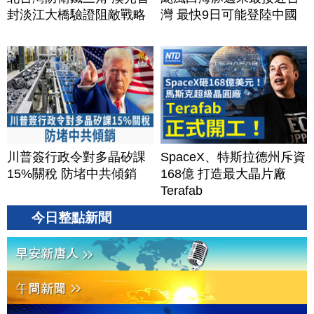
封淡江大橋驗證阻敵戰略
灣 最快9日可能登陸中國
川普簽行政令對多晶矽課
SpaceX、特斯拉德州斥資
15%關稅 防堵中共傾銷
168億 打造最大晶片廠
Terafab
今日整點新聞