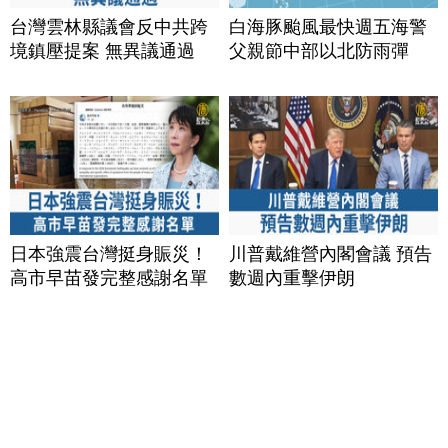
台灣雲林縣議會反中共跨
白海豚颱風最快週五海警
境鎮壓提案 無異議通過
父親節中部以北防雨彈
日本強震台灣挺身賑災！
川普戴維營內閣會議 預告
高市早苗發完整感謝名單
數週內重擊伊朗