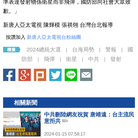
準表達發射物係衛星而非飛彈，國防部向社會大眾致
歉。」
新唐人亞太電視 陳輝模 張祺翎 台灣台北報導
按讚加入
新唐人亞太電視台粉絲團
2024總統大選
台海局勢
警報
國
|
|
|
防部
飛彈
衛星
中共
發射
|
|
|
|
相關新聞
中共刪陸網友祝賀 唐靖遠：台主流民
意拒共
2024-01-15 07:58:17