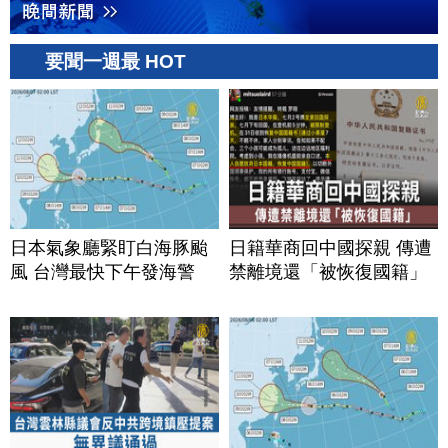
要聞一週最 HOT
日本氣象廳緊盯白海豚颱
日籍華商回中國探親 傳遭
風 台灣最快下午發海警
禁離境還「被恢復國籍」