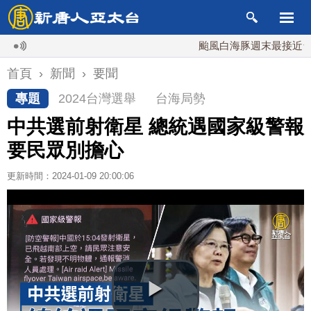
颱風白海豚週末最接近台灣 最
首頁
›
新聞
›
要聞
專題
2024台灣選舉
台海局勢
中共選前射衛星 總統遇國家級警報
要民眾別擔心
更新時間：2024-01-09 20:00:06