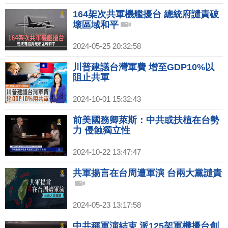
164架次共軍機艦擾台 總統府譴責破
壞區域和平
2024-05-25 20:32:58
川普建議台灣軍費 增至GDP10%以
阻止共軍
2024-10-01 15:32:43
前美國務卿萊斯：中共或扶植在台勢
力 侵蝕獨立性
2024-10-22 13:47:47
共軍揚言在台周遭軍演 台兩大黨譴責
2024-05-23 13:17:58
中共稱軍演結束 派125架軍機擾台創