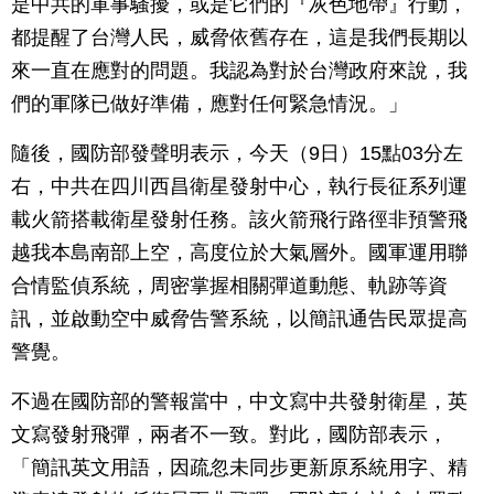
是中共的軍事騷擾，或是它們的『灰色地帶』行動，
都提醒了台灣人民，威脅依舊存在，這是我們長期以
來一直在應對的問題。我認為對於台灣政府來說，我
們的軍隊已做好準備，應對任何緊急情況。」
隨後，國防部發聲明表示，今天（9日）15點03分左
右，中共在四川西昌衛星發射中心，執行長征系列運
載火箭搭載衛星發射任務。該火箭飛行路徑非預警飛
越我本島南部上空，高度位於大氣層外。國軍運用聯
合情監偵系統，周密掌握相關彈道動態、軌跡等資
訊，並啟動空中威脅告警系統，以簡訊通告民眾提高
警覺。
不過在國防部的警報當中，中文寫中共發射衛星，英
文寫發射飛彈，兩者不一致。對此，國防部表示，
「簡訊英文用語，因疏忽未同步更新原系統用字、精