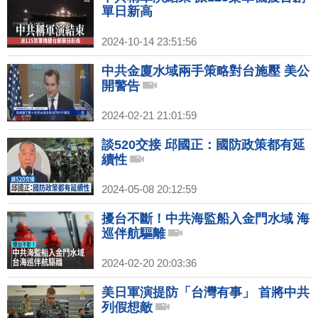
單日新高
2024-10-14 23:51:56
中共金廈水域兩手策略對台施壓 美公
開警告
2024-02-21 21:01:59
談520交接 邱國正：國防政策都有延
續性
2024-05-08 20:12:59
擾台不斷！中共海監船入金門水域 海
巡伴航驅離
2024-02-20 20:03:36
美日軍演提防「台灣有事」 首將中共
列假想敵