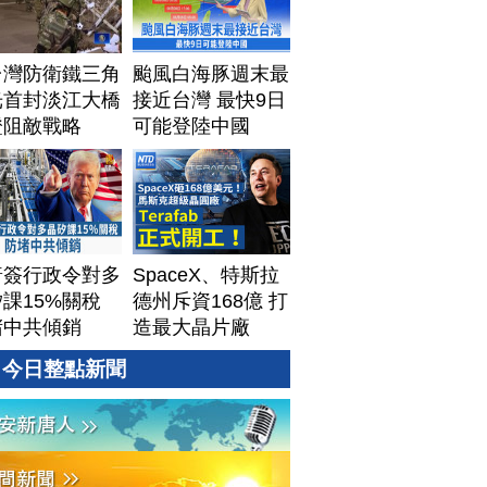
台灣防衛鐵三角
颱風白海豚週末最
光首封淡江大橋
接近台灣 最快9日
證阻敵戰略
可能登陸中國
普簽行政令對多
SpaceX、特斯拉
課15%關稅
德州斥資168億 打
堵中共傾銷
造最大晶片廠
Terafab
今日整點新聞