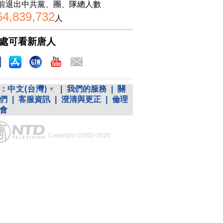
前退出中共黨、團、隊總人數
64,839,732
人
處可看新唐人
：
中文(台灣)
|
我們的服務
|
關
們
|
客服資訊
|
澄清與更正
|
倫理
會
Copyright ©2002-2026