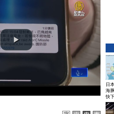
日
海豚
快