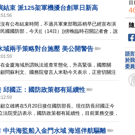
目
演結束 派125架軍機擾台創單日新高
4
:51:56
演沒有公布結束時間，不過共軍東部戰區稍早已經宣布演
隨
民國國防部，今天((（14日）))傍晚臨時召開記者會，說
包含動用125架次軍機、34艘船艦對台壓迫。國防部譴
區域局勢，也指出中共擴張威權主義的對象不限於台灣，
水域兩手策略對台施壓 美公開警告
也不是針對特定個人及政黨，而是企圖利用威權主義，改
語言
:01:59
於我
基礎的國際秩序。
出在金廈海域所謂執法巡查常態化，升高緊張，國際關
委員
安顧問蘇利文、國務院發言人米勒今天表示，正密切關注
呼籲克制，勿片面改變現狀，敦促北京與台灣進行有意義
誤判風險。
接 邱國正：國防政策都有延續性
:12:59
顧立雄將在5月20日接任國防部長。現任防長邱國正今
立法院受訪表示，國防政策都有延續性，目前業務交接，
業程序進行。
！中共海監船入金門水域 海巡伴航驅離