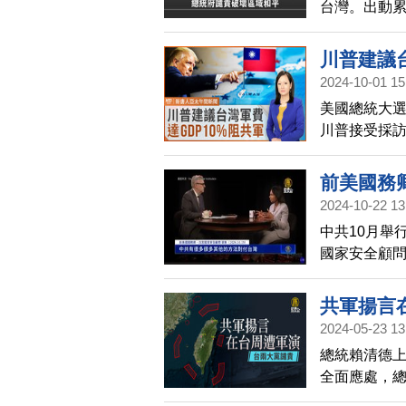
台灣。出動累
斷炒作。中
停止對台灣
川普建議台
2024-10-01 15
美國總統大選
川普接受採
避免，川普也
前美國務
2024-10-22 13
中共10月舉
國家安全顧
台勢力，侵
共軍揚言
2024-05-23 13
總統賴清德
全面應處，
守護國家，