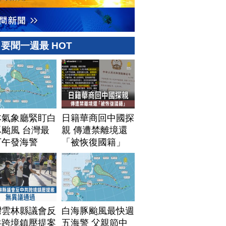
要聞一週最 HOT
本氣象廳緊盯白
日籍華商回中國探
颱風 台灣最
親 傳遭禁離境還
下午發海警
「被恢復國籍」
灣雲林縣議會反
白海豚颱風最快週
共跨境鎮壓提案
五海警 父親節中