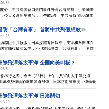
:03:36
您關心，中共海警藉口金門事件升高台海局勢，引發國際
，今天又派船隻擾台，上午9點多，中共海監船8029進
台灣海巡署以雷達鎖定後，立即派遣3556海巡艇前往，
跟艇外廣播器，告知沒有經許可，不得航入禁限制水域，
提防「台灣有事」 首將中共列假想敵
1個小時後，中共海監船航出金門限制水域，結束緊張狀
:44:28
強調，將持續運用雷達、守望及巡邏三道監偵幕，全面掌
持續嚇阻中共擴張，日本媒體週日報導，美軍和自衛隊在
目標動態，機動調整勤務因應，以確保金門海域的和諧以
」的電腦模擬演習中，不但將場景為「台灣有事」，還首
接列為假想敵。而這次的演練成果，也預計會納入明年舉
」實體演習當中。
洲際飛彈落太平洋 企圖向美叫板？
:26:54
會舉行之際，今天（25日）上午，共軍向太平洋公海，
訓練模擬彈頭的洲際彈道飛彈，日本防衛省推測，彈頭最
夷南方公海。對此，專家分析中共企圖向美軍示威，或想
共火箭軍「一切如常」，不過中共的做法將促使各國更團
洲際飛彈落太平洋 日澳關切
制之道。
:18:29
會舉行之際，共軍昨天(25日)向太平洋公海，發射1枚攜