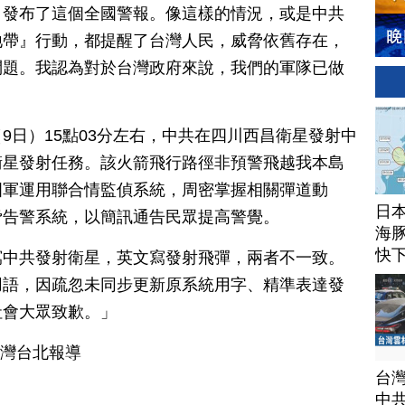
，發布了這個全國警報。像這樣的情況，或是中共
地帶』行動，都提醒了台灣人民，威脅依舊存在，
問題。我認為對於台灣政府來說，我們的軍隊已做
9日）15點03分左右，中共在四川西昌衛星發射中
衛星發射任務。該火箭飛行路徑非預警飛越我本島
國軍運用聯合情監偵系統，周密掌握相關彈道動
日
脅告警系統，以簡訊通告民眾提高警覺。
海豚
快
寫中共發射衛星，英文寫發射飛彈，兩者不一致。
用語，因疏忽未同步更新原系統用字、精準表達發
社會大眾致歉。」
台灣台北報導
台
中