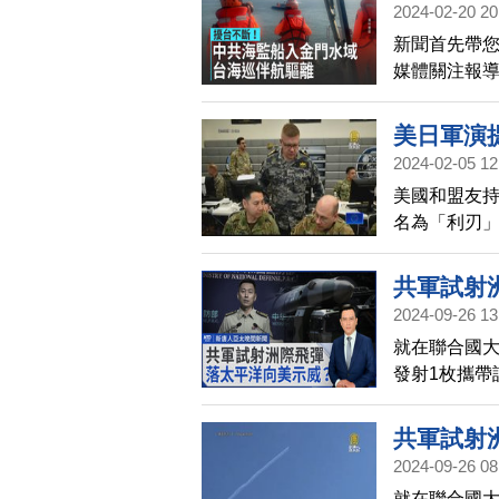
2024-02-20 20
新聞首先帶
媒體關注報導
入金門水域，
並以無線電
美日軍演
並伴航驅離約
2024-02-05 12
態。海巡署
美國和盟友
握周遭海域
名為「利刃
及安全。
度將中共直
行的「利劍
共軍試射
2024-09-26 13
就在聯合國大
發射1枚攜帶
終落在夏威
藉此表明中
共軍試射
結，找出反
2024-09-26 08
就在聯合國大