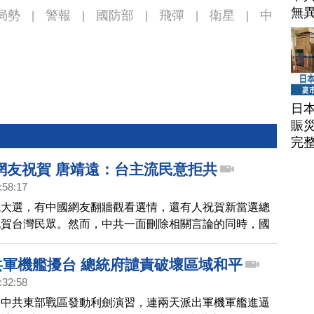
無
局勢
警報
國防部
飛彈
衛星
中
|
|
|
|
|
日
賑
完
網友祝賀 唐靖遠：台主流民意拒共
:58:17
統大選，有中國網友翻牆觀看選情，還有人祝賀新當選總
祝賀台灣民眾。然而，中共一面刪除相關言論的同時，國
不能代表台灣主流民意，對此，人在台灣觀選的時事評論
為，中共台辦的說法連中國網友都不買單，強調台灣主流
次共軍機艦擾台 總統府譴責破壞區域和平
絕中共。
:32:58
，中共東部戰區發動利劍演習，連兩天派出軍機軍艦進逼