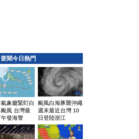
要聞今日熱門
本氣象廳緊盯白
颱風白海豚襲沖繩
颱風 台灣最
週末最近台灣 10
下午發海警
日登陸浙江