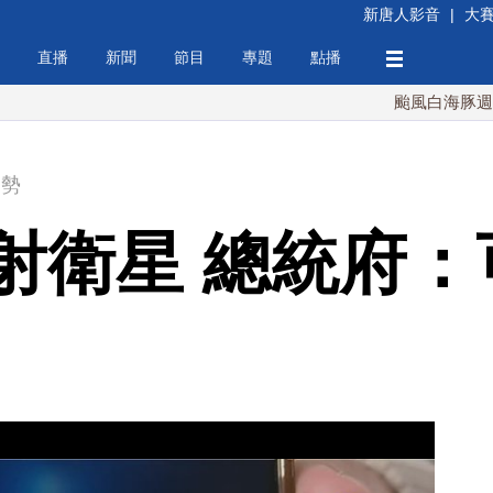
新唐人影音
|
大
直播
新聞
節目
專題
點播
颱風白海豚週末最接近
局勢
射衛星 總統府：