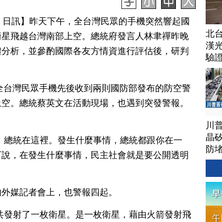
月 10 日訊】昨天下午，全台灣民眾的手機突然響起國
北
衛星飛越台灣南部上空。總統府發言人林聿禪昨晚
漢
體分析，並參酌國際各友方情資進行評估後，研判
驗
，全台灣民眾手機先後收到兩則國防部發布的防空警
上空。總統蔡英文在活動現場，也遇到突發警報。
川
晶矽
，總統在這裡。發生什麼事情，總統都跟你在一
防
下說，在發生什麼事情，民主社會就是要公開透明
的外媒記者會上，也警報四起。
共發射了一枚衛星。是一枚衛星，藉由火箭發射飛