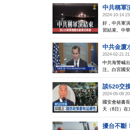
衝突。
中共稱軍
2024-10-14 23
好，中共軍
習結束。中華
明中共軍演。
責中共升高
中共金廈
對台灣施壓
2024-02-21 21
變以規則為
中共海警喊
注。白宮國
北京行動並
對話，減少
談520交
2024-05-08 20
國安會秘書長
天（8日）在
按照正常作
擾台不斷