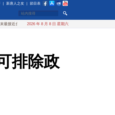
賽
|
新唐人之友
|
節目表
台灣 最快9日可能登陸中國
2026 年 8 月 8 日 星期六
台灣漢光首結合城鎮演習 AIT連
可排除政