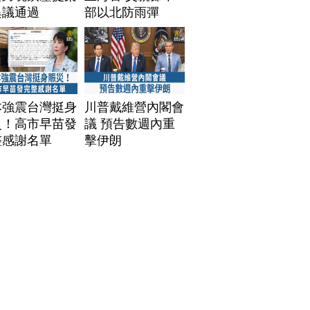
異議通過
部以北防雨彈
本強震台灣挺身
川普戴維營內閣會
災！高市早苗發
議 預告數週內重
整感謝名單
擊伊朗