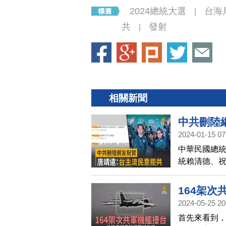
2024總統大選
台海
|
共
發射
|
相關新聞
中共刪陸
2024-01-15 07
中華民國總
統賴清德、
台辦還稱這
員唐靖遠認
164架
民意就是拒
2024-05-25 20
首先來看到