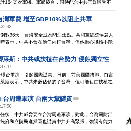
計164架次軍機、軍艦擾台，同時配合中共官媒喉舌不
華民國總統府譴責中共破壞區域穩定、挑釁國際秩序，應
以及區域間的各種文攻武嚇。
灣軍費 增至GDP10%以阻止共軍
:32:43
倒數36天，台海安全成為關注焦點。共和黨總統候選人
訪時表示，中共不會在他任內打台灣，但他擔心後續不能
建議台灣，將國防預算拉高到GDP的10%。
卿萊斯：中共或扶植在台勢力 侵蝕獨立性
:47:47
行環台軍演，引起國際譴責。日前，前美國國務卿、白宮
問萊斯表示，中共未必佔領的了台灣，但可能藉由扶植在
蝕台灣的意志。
在台周遭軍演 台兩大黨譴責
:17:58
上任後，中共威脅要在台灣周邊軍演，對此，台灣國防部
總統府和立院民進黨團也譴責中共升高緊張，強調有能力
國民黨說，呼籲對岸克制，停止不必要的舉措，避免台海