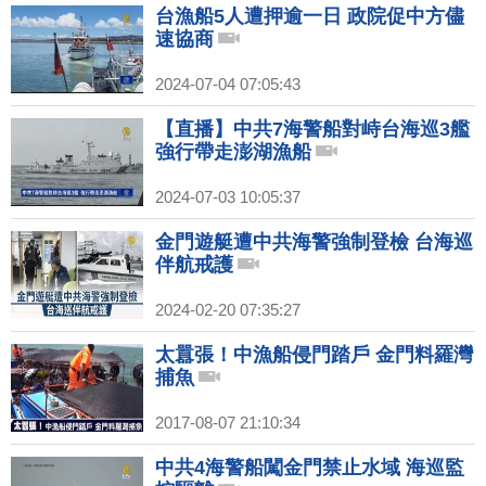
台漁船5人遭押逾一日 政院促中方儘
速協商
2024-07-04 07:05:43
【直播】中共7海警船對峙台海巡3艦
強行帶走澎湖漁船
2024-07-03 10:05:37
金門遊艇遭中共海警強制登檢 台海巡
伴航戒護
2024-02-20 07:35:27
太囂張！中漁船侵門踏戶 金門料羅灣
捕魚
2017-08-07 21:10:34
中共4海警船闖金門禁止水域 海巡監