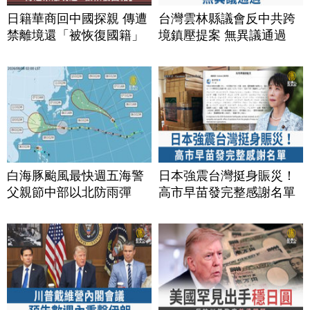
日籍華商回中國探親 傳遭
台灣雲林縣議會反中共跨
禁離境還「被恢復國籍」
境鎮壓提案 無異議通過
白海豚颱風最快週五海警
日本強震台灣挺身賑災！
父親節中部以北防雨彈
高市早苗發完整感謝名單