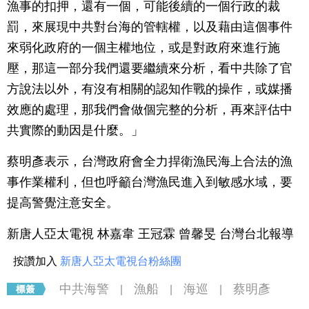
漁事的扣押，還有一個，可能後續的一個行政的裁
罰，來展現中共對台海的管轄權，以及藉由這個事件
來弱化政府的一個主權地位，或是對政府來進行施
壓，那這一部分我們還要繼續來分析，看中共除了官
方說法以外，有沒有相關的認知作戰的操作，或媒播
效應的處理，那我們會做個完整的分析，再來評估中
共實際的動因是什麼。」
蔡明彥表示，台灣政府會全力捍衛漁民海上合法的漁
事作業權利，但也呼籲台灣漁民進入到敏感水域，要
提高警覺注意安全。
新唐人亞太電視 林嘉韋 王冠霖 曾馨旻 台灣台北報導
按讚加入
新唐人亞太電視台粉絲團
中共海警
漁船
海巡
蔡明彥
|
|
|