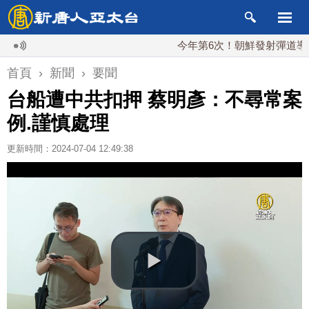
今年第6次！朝鮮發射彈道導彈 落日
首頁
›
新聞
›
要聞
台船遭中共扣押 蔡明彥：不尋常案
例.謹慎處理
更新時間：2024-07-04 12:49:38