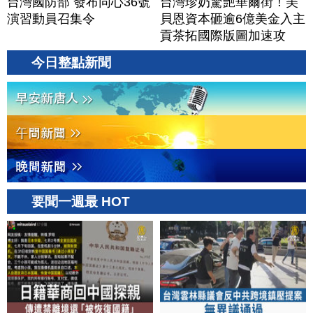
台灣國防部 發布同心36號
台灣珍奶驚艷華爾街！美
演習動員召集令
貝恩資本砸逾6億美金入主
貢茶拓國際版圖加速攻
美？｜#財經新聞｜
今日整點新聞
20260806(四)
要聞一週最 HOT