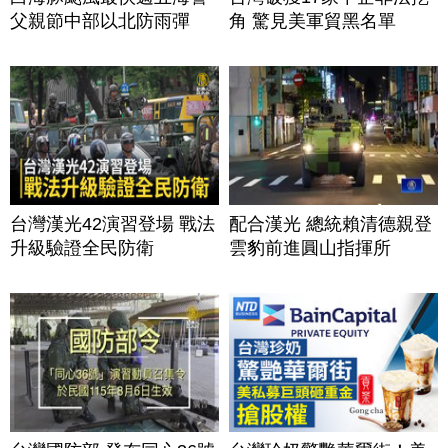
父親節中部以北防雨彈
角 驚見美軍貿黑名單
台灣漢光42演習登場 戰法
配合漢光 總統賴清德親登
升級驗證全民防衛
雲豹前進圓山指揮所