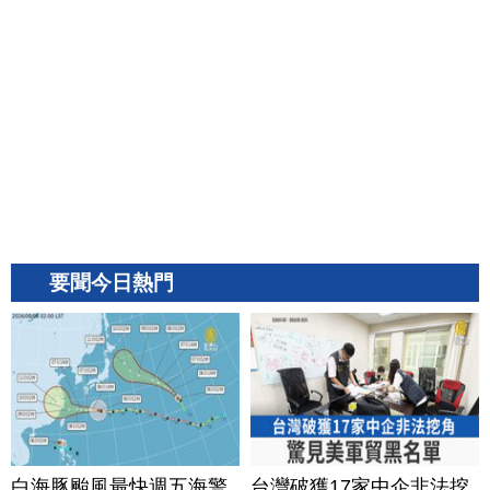
要聞今日熱門
白海豚颱風最快週五海警
台灣破獲17家中企非法挖