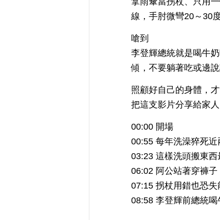
拿雨傘當拐杖、只用一
線，手肘微彎20～30
嗆到
李登輝總統就是喝牛奶
傾，不要躺著吃或邊說
照顧好自己的身體，才
把這支影片分享給家人
00:00 開場
00:55 每年洗澡猝死
03:23 這樣洗頭搬東
06:02 阿公站著穿褲
07:15 拐杖用錯也
08:58 李登輝前總統