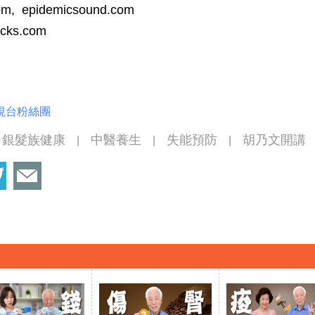
com, epidemicsound.com
ocks.com
視台粉絲團
銀髮族健康
中醫養生
失能預防
胡乃文開講
|
|
|