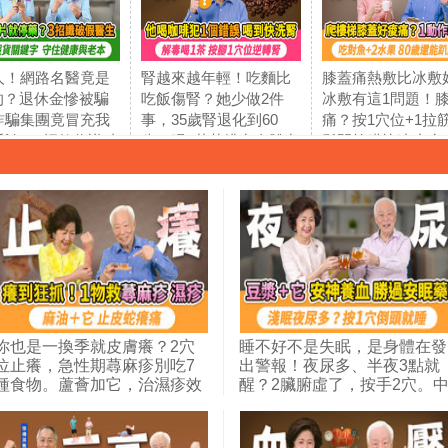
人！網路名醫竟是
腎越來越年輕！吃麵比
膝蓋痛熱敷比冰敷
變的？退休金慘被騙
吃飯傷腎？她少做2件
冰敷有這1問題！
詐騙集團竟冒充我
事，35歲腎退化到60
痛？按1穴位+1拉
看診！3招教你識破
歲。喝1花茶排出身體毒
鬆開筋膜快速止痛
，別再被騙去買假
素。他喝咖啡犯1錯誤，
必改掉這2個傷膝
聰明長輩必學：善
喝到快洗腎。這樣吃魚
強化膝關節。吃南
I整理養生精華，看
吃到中毒腎衰竭，魚油
種魚喝1健步顧腿
踩雷，守住老本享
吃錯也傷腎。胡乃文開
路上樓梯很輕鬆｜
｜胡乃文開講
講Dr.HU345
文開講346
U_344
你也是一換季就皮膚癢？2穴
睡不好不是失眠，是身體在發
位止癢，急性期蕁麻疹別吃7
出警報！夜尿多、半夜3點就
種食物。蘆薈加它，治濕疹效
醒？2臟腑虛了，按手2穴。
果神奇。 1湯止異位性皮膚炎
醫師教你加早餐豆漿這個味，
的癢，任何皮膚病都可以治。
按2穴＋搓腰1處，喝安神止
皮蛇發作時，麻油＋它，痛癢
湯，一夜好眠不靠吃藥｜胡乃