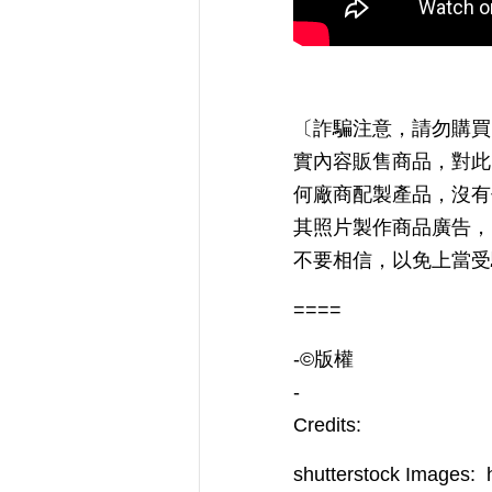
〔詐騙注意，請勿購買
實內容販售商品，對此
何廠商配製產品，沒有
其照片製作商品廣告，
不要相信，以免上當受
====
-©️版權
-
Credits:
shutterstock Images: h