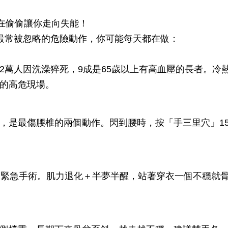
正在偷偷讓你走向失能！
最常被忽略的危險動作，你可能每天都在做：
2萬人因洗澡猝死，9成是65歲以上有高血壓的長者。冷
的高危現場。
，是最傷腰椎的兩個動作。閃到腰時，按「手三里穴」1
醫緊急手術。肌力退化＋半夢半醒，站著穿衣一個不穩就