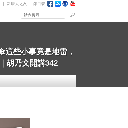
賽
|
新唐人之友
|
節目表
傘這些小事竟是地雷，
胡乃文開講342