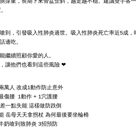
側撐重，長期下來骨盆歪斜，越走越不穩。建議雙手各
度。
嗆到，引發吸入性肺炎過世。吸入性肺炎死亡率近5成，
話邊吃。
能繼續照顧你愛的人。
，讓他們也看到這些風險 ❤
近兩萬人 改成1動作防止意外
西最傷腰 1動作 + 1穴護腰
子 差一點失能 這樣做防跌倒
恐失能 岳母天天拿拐杖 為何最後要坐輪椅
喝牛奶嗆到致肺炎 3招預防