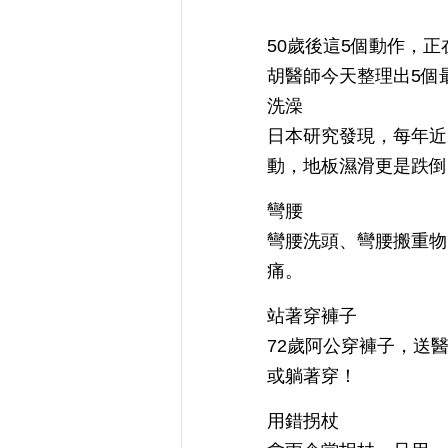
50歲後這5個動作，
胡醫師今天整理出5個
洗澡
日本研究發現，每年近
動，地板濕滑更是跌倒
彎腰
彎腰洗頭、彎腰搬重物
痛。
站著穿褲子
72歲阿公穿褲子，送
或躺著穿！
用錯拐杖