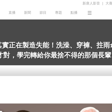
新唐人影音
|
大
直播
新聞
節目
專題
點播
其實正在製造失能！洗澡、穿褲、拄雨
才對，學完轉給你最捨不得的那個長輩｜