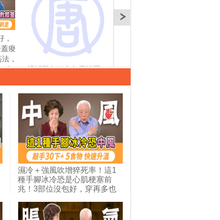
好，
80歲胡爺爺帥到網友讚
夏天高溫甲狀腺恐熱出
太揪
膝蓋痠
爆，60歲阿嬤靠穿搭當
病！講話變快、脾氣火
場突
筋法，
選社長！國際形象顧問
爆連先生小孩都嚇跑！
不拖
。務
親授五色組合怎麼搭不
按1特效穴，讓甲狀腺消
地區
習慣，
踩雷，避開這3件事，讓
腫。50歲後女性一半有
力量
瓜＋3
你顯老又窮酸！1招教你
甲狀腺結節，3徵兆恐致
瑞破
茶，走
分辨冷暖膚色｜胡乃文
癌變。甲狀腺亢進低下
人長
胡乃
開講 ft. 形象顧問
要少吃這3類食物｜胡乃
發炎
Lavi_347
文開講＿348
講＿
濕冷＋強風吹增猝死率！這1
種手腳冰冷恐是心肌梗塞前
中
兆！3部位沒包好，穿再多也
沒用！敲一敲這裡＋3穴位，
煩
補腎通經絡穩血壓。1張紙讓
腳升溫8度，5種發熱食物，手