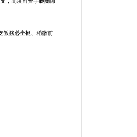
一支，高度對齊手腕關節
吃飯務必坐挺、稍微前