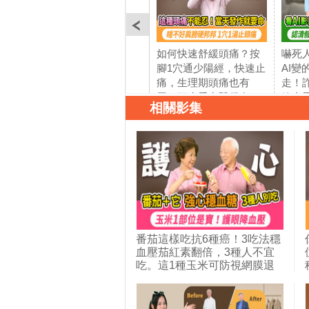
如何快速舒緩頭痛？按
嚇死
腳1穴通少陽經，快速止
AI
痛，生理期頭痛也有
走！
用。頭痛看中醫很有
線上
相關影集
效！70多歲阿嬤頭痛肩
假相
膀硬邦邦，喝這1湯2週
藥！
好轉。注意！這種頭痛
用A
恐奪命要趕快就醫。回
病不
答粉絲問題｜胡乃文開
清福
講＿343
Dr.H
番茄這樣吃抗6種癌！3吃法穩
血壓茄紅素翻倍，3種人不宜
吃。這1種玉米可防視網膜退
化。玉米1部位別丟，降血壓
穩血糖利尿消腫。它是水腫瘦
身的好朋友，比玉米熱量少3