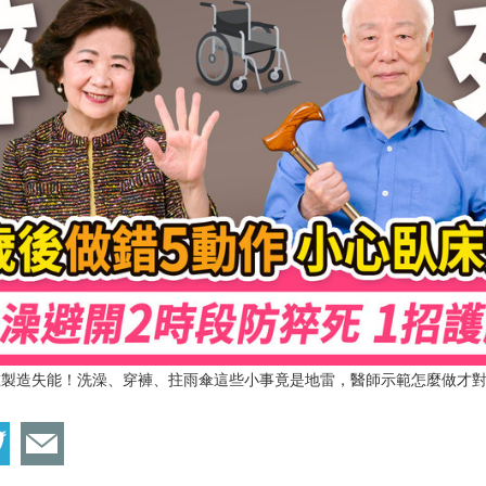
在製造失能！洗澡、穿褲、拄雨傘這些小事竟是地雷，醫師示範怎麼做才