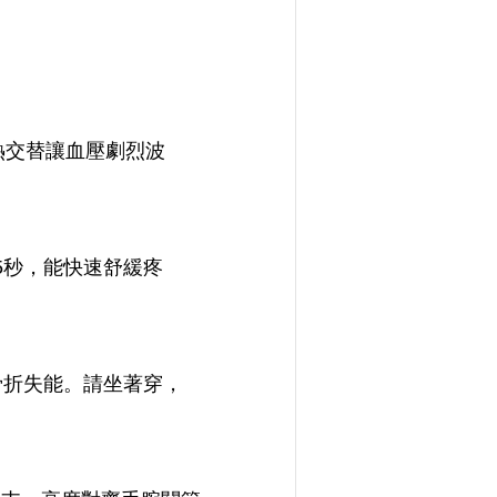
熱交替讓血壓劇烈波
5秒，能快速舒緩疼
骨折失能。請坐著穿，