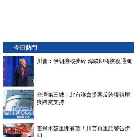
今日熱門
川普：伊朗擁核夢碎 海峽即將恢復通航
台灣第三城！北市議會提案反跨境鎮壓
獲跨黨支持
霍爾木茲重開有望！川普再重話警告伊
朗