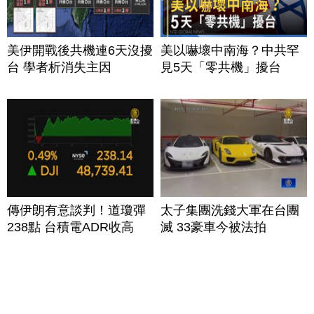
美伊開戰後共機連6天沒擾
美以嚇壞中南海？中共罕
台 學者析消失主因
見5天「零共機」擾台
傳伊朗有意談判！道瓊彈
太子集團洗錢大軍在台團
238點 台積電ADR收高
滅 33豪車今被法拍