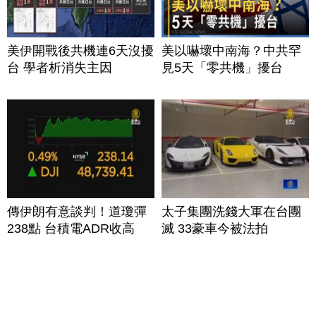
美伊開戰後共機連6天沒擾
美以嚇壞中南海？中共罕
台 學者析消失主因
見5天「零共機」擾台
傳伊朗有意談判！道瓊彈
太子集團洗錢大軍在台團
238點 台積電ADR收高
滅 33豪車今被法拍