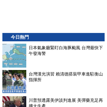
今日熱門
日本氣象廳緊盯白海豚颱風 台灣最快下
午發海警
台灣漢光演習 賴清德搭裝甲車進駐衡山
指揮所
川普預透露美伊談判進展 美彈藥充足再
擴大生產