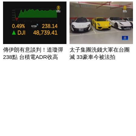
傳伊朗有意談判！道瓊彈
太子集團洗錢大軍在台團
238點 台積電ADR收高
滅 33豪車今被法拍