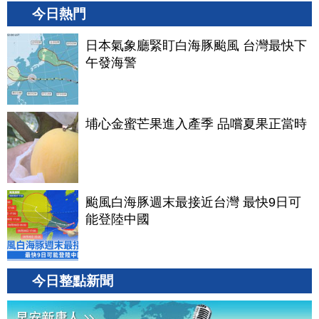
今日熱門
日本氣象廳緊盯白海豚颱風 台灣最快下
午發海警
埔心金蜜芒果進入產季 品嚐夏果正當時
颱風白海豚週末最接近台灣 最快9日可
能登陸中國
今日整點新聞