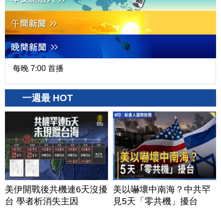
每晚 7:00 首播
一週最 HOT
美伊開戰後共機連6天沒擾
美以嚇壞中南海？中共罕
台 學者析消失主因
見5天「零共機」擾台