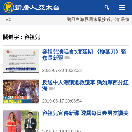
颱風白海豚週末最接近台灣 最快9
關鍵字：容祖兒
容祖兒演唱會3度延期 《柳葉刀》聚
焦長新冠
2023-07-29 19:32:23
反送中人潮讓道救護車 猶如摩西分紅
海
2019-06-17 20:06:54
容祖兒宣傳新碟 透露每日獲男友讚美
2015-04-16 14:02:57