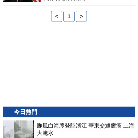
<
1
>
今日熱門
颱風白海豚登陸浙江 華東交通癱瘓 上海
大淹水