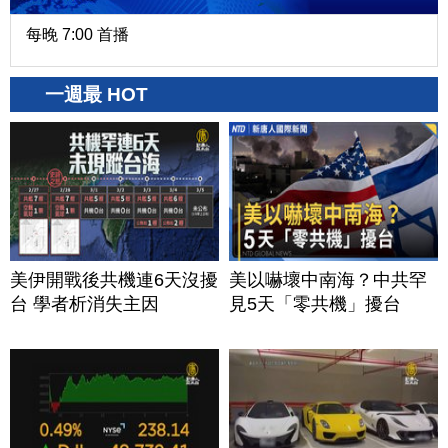
每晚 7:00 首播
一週最 HOT
美伊開戰後共機連6天沒擾
美以嚇壞中南海？中共罕
台 學者析消失主因
見5天「零共機」擾台