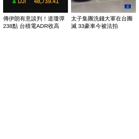
傳伊朗有意談判！道瓊彈
太子集團洗錢大軍在台團
238點 台積電ADR收高
滅 33豪車今被法拍