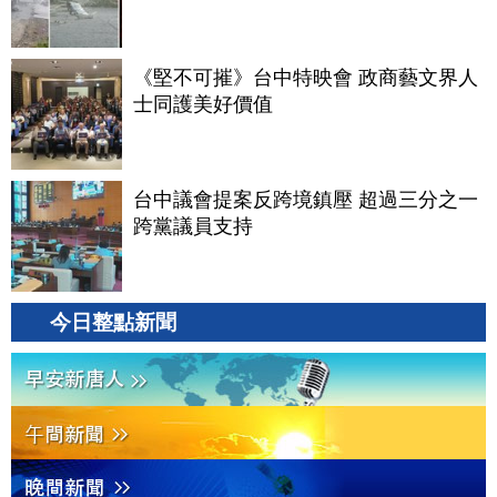
《堅不可摧》台中特映會 政商藝文界人
士同護美好價值
台中議會提案反跨境鎮壓 超過三分之一
跨黨議員支持
今日整點新聞