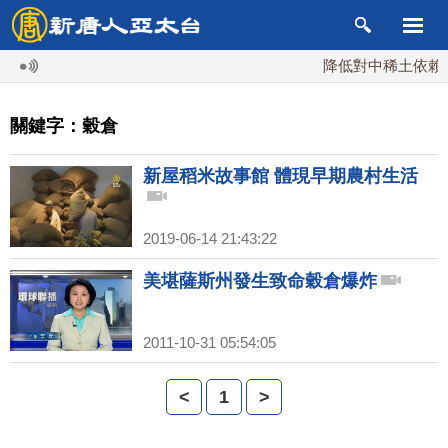
降低對中稀土依賴 川
關鍵字：穀倉
新屋稻米故事館 體現早期農村生活
2019-06-14 21:43:22
美堪薩斯州發生致命穀倉爆炸
2011-10-31 05:54:05
<
1
>