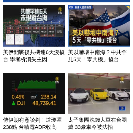
美伊開戰後共機連6天沒擾
美以嚇壞中南海？中共罕
台 學者析消失主因
見5天「零共機」擾台
傳伊朗有意談判！道瓊彈
太子集團洗錢大軍在台團
238點 台積電ADR收高
滅 33豪車今被法拍