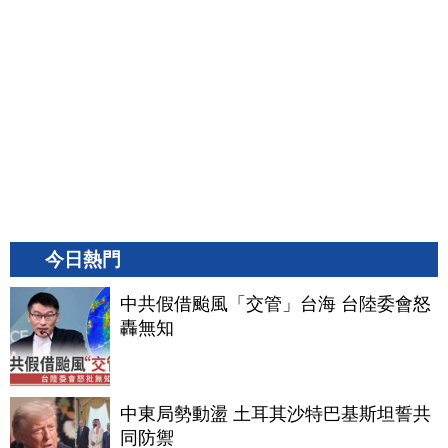
今日熱門
中共假借颱風「交管」台海 台陸委會怒
轟無知
中東局勢動盪 土耳其沙特巴基斯坦誓共
同防禦