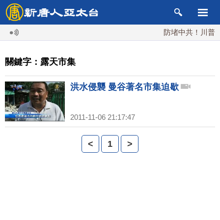
防堵中共！川普簽行
關鍵字：露天市集
洪水侵襲 曼谷著名市集迫歇
2011-11-06 21:17:47
<
1
>