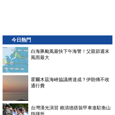
今日熱門
白海豚颱風最快下午海警！父親節週末
風雨最大
霍爾木茲海峽協議將達成？伊朗傳不收
通行費
台灣漢光演習 賴清德搭裝甲車進駐衡山
指揮所