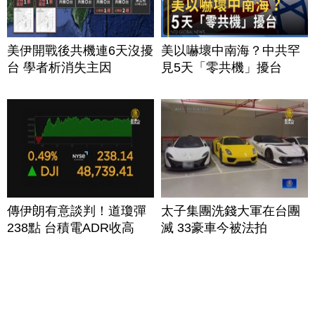
美伊開戰後共機連6天沒擾
美以嚇壞中南海？中共罕
台 學者析消失主因
見5天「零共機」擾台
傳伊朗有意談判！道瓊彈
太子集團洗錢大軍在台團
238點 台積電ADR收高
滅 33豪車今被法拍