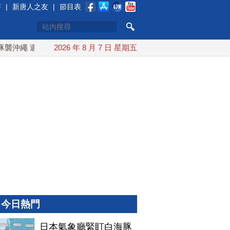
賽
|
新唐人之友
|
節目表
沖繩 週末最近台灣 10日登陸浙江
2026 年 8 月 7 日 星期五
川普預透露美伊談判進展 
今日熱門
日本氣象廳緊盯白海豚