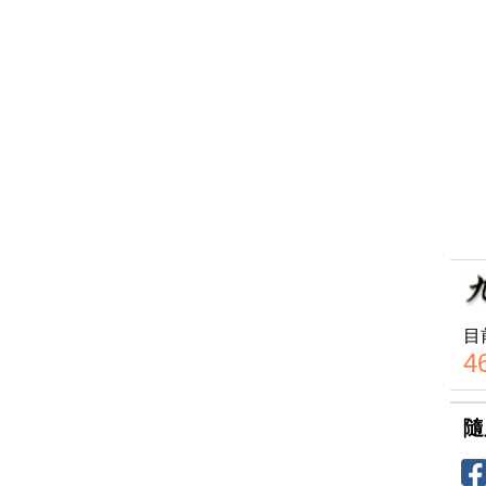
目
4
隨