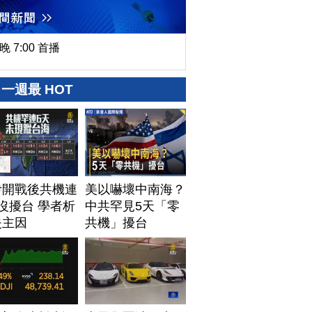
晚 7:00 首播
一週最 HOT
伊開戰後共機連
美以嚇壞中南海？
沒擾台 學者析
中共罕見5天「零
失主因
共機」擾台