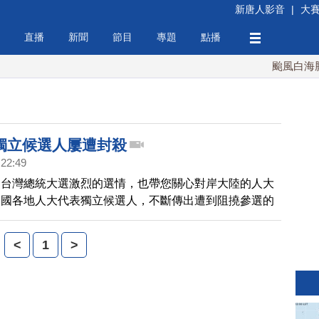
新唐人影音
|
大
直播
新聞
節目
專題
點播
颱風白海豚襲
獨立候選人屢遭封殺
:22:49
焦台灣總統大選激烈的選情，也帶您關心對岸大陸的人大
中國各地人大代表獨立候選人，不斷傳出遭到阻撓參選的
8日，成都市雙流縣獨立候選人李維國被毒打，北京獨立
被監控阻撓參選，天津獨立參選人王忠祥表示，必須改變
<
1
>
環境，公民的權利才能得到保障。