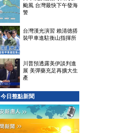
颱風 台灣最快下午發海
警
台灣漢光演習 賴清德搭
裝甲車進駐衡山指揮所
川普預透露美伊談判進
展 美彈藥充足再擴大生
產
今日整點新聞