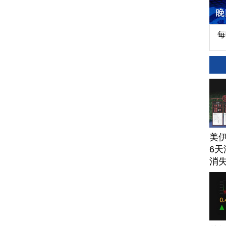
每
美
6天
消