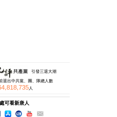
引發三退大潮
前退出中共黨、團、隊總人數
64,818,735
人
處可看新唐人