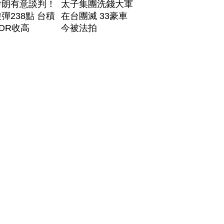
伊朗有意談判！
太子集團洗錢大軍
彈238點 台積
在台團滅 33豪車
DR收高
今被法拍