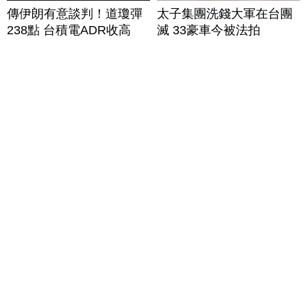
傳伊朗有意談判！道瓊彈
太子集團洗錢大軍在台團
238點 台積電ADR收高
滅 33豪車今被法拍