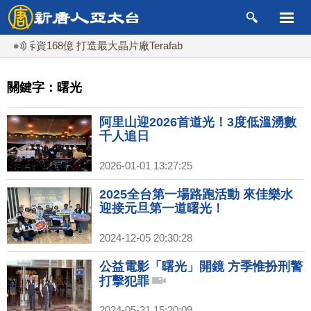
資168億 打造最大晶片廠Terafab
關鍵字：曙光
阿里山迎2026首道光！3度低溫湧數
千人追日
2026-01-01 13:27:25
2025全台第一場路跑活動 來佳樂水
迎接元旦第一道曙光！
2024-12-05 20:30:28
公益電影「曙光」開鏡 方季惟扮刑警
打擊犯罪
2024-05-31 15:20:09