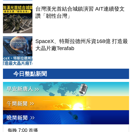
台灣漢光首結合城鎮演習 AIT連續發文
讚「韌性台灣」
SpaceX、特斯拉德州斥資168億 打造最
大晶片廠Terafab
今日整點新聞
每晚 7:00 首播