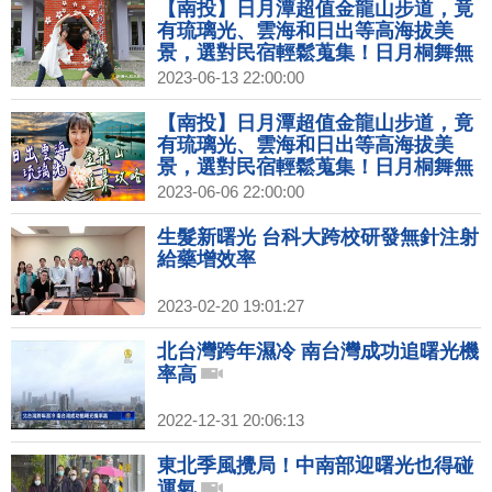
【南投】日月潭超值金龍山步道，竟
有琉璃光、雲海和日出等高海拔美
景，選對民宿輕鬆蒐集！日月桐舞無
菜單料理、桐花步道賞螢還有曙光早
2023-06-13 22:00:00
餐；新景點～10大最美農會之日月潭
紅茶館！追夕陽推薦～日月潭文武
【南投】日月潭超值金龍山步道，竟
廟！｜1000步的繽紛台灣(442)預告
有琉璃光、雲海和日出等高海拔美
景，選對民宿輕鬆蒐集！日月桐舞無
菜單料理、桐花步道賞螢還有曙光早
2023-06-06 22:00:00
餐；新景點～10大最美農會之日月潭
紅茶館！追夕陽推薦～日月潭文武
生髮新曙光 台科大跨校研發無針注射
廟！｜1000步的繽紛台灣(442)
給藥增效率
2023-02-20 19:01:27
北台灣跨年濕冷 南台灣成功追曙光機
率高
2022-12-31 20:06:13
東北季風攪局！中南部迎曙光也得碰
運氣