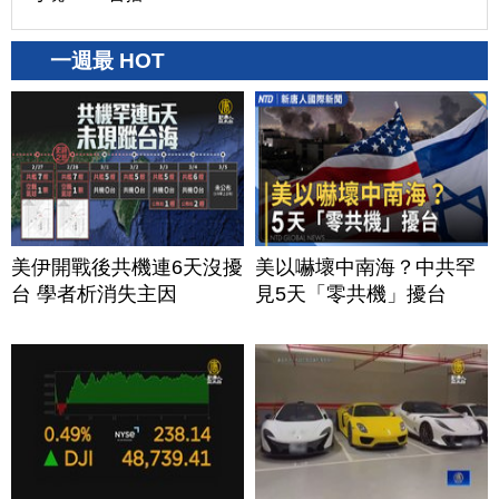
一週最 HOT
美伊開戰後共機連6天沒擾
美以嚇壞中南海？中共罕
台 學者析消失主因
見5天「零共機」擾台