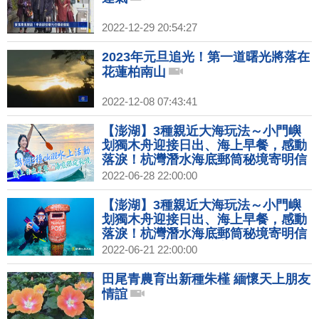
2022-12-29 20:54:27
2023年元旦追光！第一道曙光將落在
花蓮柏南山
2022-12-08 07:43:41
【澎湖】3種親近大海玩法～小門嶼
划獨木舟迎接日出、海上早餐，感動
落淚！杭灣潛水海底郵筒秘境寄明信
片，種珊瑚為海洋保育盡份心力；紅
2022-06-28 22:00:00
羅村體驗「抱礅」古法捕魚，跟著匠
師修復石滬，還有魚灶煮小管！｜
【澎湖】3種親近大海玩法～小門嶼
1000步的繽紛台灣(415)
划獨木舟迎接日出、海上早餐，感動
落淚！杭灣潛水海底郵筒秘境寄明信
片，種珊瑚為海洋保育盡份心力；紅
2022-06-21 22:00:00
羅村體驗「抱礅」古法捕魚，跟著匠
師修復石滬，還有魚灶煮小管！｜
田尾青農育出新種朱槿 緬懷天上朋友
1000步的繽紛台灣(415)預告
情誼