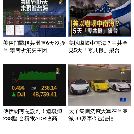
美伊開戰後共機連6天沒擾
美以嚇壞中南海？中共罕
台 學者析消失主因
見5天「零共機」擾台
傳伊朗有意談判！道瓊彈
太子集團洗錢大軍在台團
238點 台積電ADR收高
滅 33豪車今被法拍