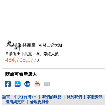
引發三退大潮
目前退出中共黨、團、隊總人數
464,798,177
人
隨處可看新唐人
語言：
中文(台灣)
|
我們的服務
|
關於我們
|
客服資訊
|
澄清與更正
|
倫理委員會