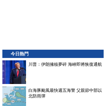
今日熱門
川普：伊朗擁核夢碎 海峽即將恢復通航
白海豚颱風最快週五海警 父親節中部以
北防雨彈