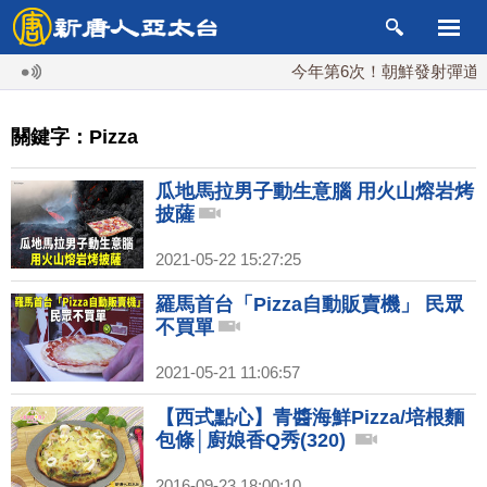
今年第6次！朝鮮發射彈道導彈
關鍵字：Pizza
瓜地馬拉男子動生意腦 用火山熔岩烤
披薩
2021-05-22 15:27:25
羅馬首台「Pizza自動販賣機」 民眾
不買單
2021-05-21 11:06:57
【西式點心】青醬海鮮Pizza/培根麵
包條│廚娘香Q秀(320)
2016-09-23 18:00:10