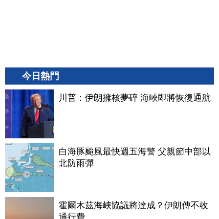
今日熱門
川普：伊朗擁核夢碎 海峽即將恢復通航
白海豚颱風最快週五海警 父親節中部以
北防雨彈
霍爾木茲海峽協議將達成？伊朗傳不收
通行費