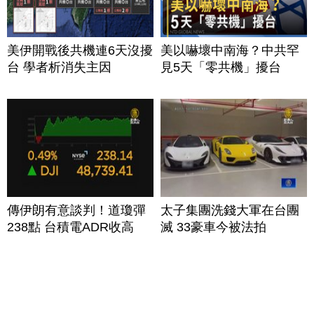
美伊開戰後共機連6天沒擾
美以嚇壞中南海？中共罕
台 學者析消失主因
見5天「零共機」擾台
傳伊朗有意談判！道瓊彈
太子集團洗錢大軍在台團
238點 台積電ADR收高
滅 33豪車今被法拍